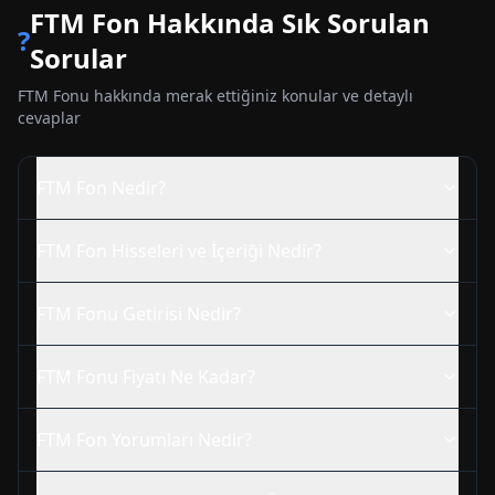
FTM
Fon Hakkında Sık Sorulan
?
Sorular
FTM
Fonu hakkında merak ettiğiniz konular ve detaylı
cevaplar
FTM
Fon Nedir?
FTM
Fon Hisseleri ve İçeriği Nedir?
FTM
Fonu Getirisi Nedir?
FTM
Fonu Fiyatı Ne Kadar?
FTM
Fon Yorumları Nedir?