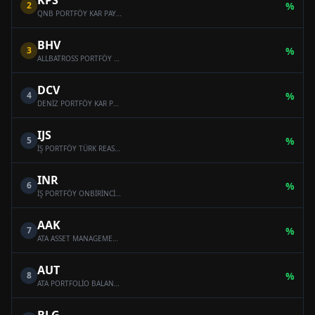
KPS
2
%
QNB PORTFÖY KAR PAYI ÖDEYEN ONİKİNCİ SERBEST (DÖVİZ) FON
BHV
3
%
ALLBATROSS PORTFÖY BAHAR HİSSE SENEDİ SERBEST FON (HİSSE SENEDİ YOĞUN FON)
DCV
4
%
DENİZ PORTFÖY KAR PAYI ÖDEYEN SERBEST (DÖVİZ) FON
IJS
5
%
İŞ PORTFÖY TÜRK REASÜRANS SERBEST ÖZEL FON
INR
6
%
İŞ PORTFÖY ONBİRİNCİ SERBEST (DÖVİZ) FON
AAK
7
%
ATA ASSET MANAGEMENT MULTI-ASSET VARIABLE FUND
AUT
8
%
ATA PORTFOLİO BALANCED VARİABLE FUND