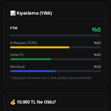
📊 Kıyaslama (Yıllık)
%
0
FTM
Enflasyon (TÜFE)
%65
Dolar/TL
%45
Mevduat
%50
* Karşılaştırma verileri son 1 yıllık yaklaşık piyasa verileridir.
💰 10.000 TL Ne Oldu?