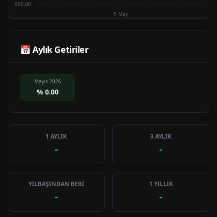
₺50.00
5 May
📅 Aylık Getiriler
Mayıs 2026
%
0.00
1 AYLIK
3 AYLIK
-
-
YILBAŞINDAN BERİ
1 YILLIK
-
-