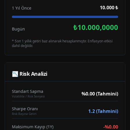
10.000 ₺
1 Yıl Önce
₺10.000,0000
Bugün
* Son 1 yıllık getiri baz alınarak hesaplanmıştır. Enflasyon etkisi
dahil değildir.
📉 Risk Analizi
Standart Sapma
%0.00 (Tahmini)
Volatilite / Risk Seviyesi
Sharpe Oranı
1.2 (Tahmini)
Risk Başına Getiri
-%0.00
Maksimum Kayıp (1Y)