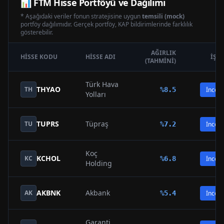
📊
FTM
Hisse Portföyü ve Dağılımı
* Aşağıdaki veriler fonun stratejisine uygun
temsili (mock)
portföy dağılımıdır. Gerçek portföy, KAP bildirimlerinde farklılık
gösterebilir.
AĞIRLIK
HISSE KODU
HISSE ADI
İŞL
(TAHMINI)
Türk Hava
THYAO
TH
%
8.5
İncele
Yolları
TUPRS
Tüpraş
TU
%
7.2
İncele
Koç
KCHOL
KC
%
6.8
İncele
Holding
AKBNK
Akbank
AK
%
5.4
İncele
Garanti