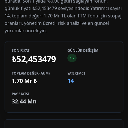
burada. Son 1 yılda %0.00 getiri sağlayan fonun,
günlük fiyatı ₺52,453479 seviyesindedir. Yatırımcı sayısı
14, toplam değeri 1.70 Mr TL olan FTM fonu için stopaj
oranları, yönetim ücreti, risk analizi ve en güncel
yorumları inceleyin.
SON FİYAT
GÜNLÜK DEĞİŞİM
₺52,453479
↑
-
TOPLAM DEĞER (AUM)
YATIRIMCI
1.70 Mr
₺
14
PAY SAYISI
32.44 Mn