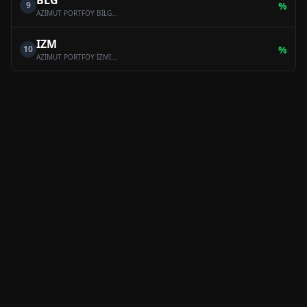
BLG
9
%
AZİMUT PORTFÖY BİLGE SERBEST ÖZEL FON
IZM
10
%
AZİMUT PORTFÖY İZMİR SERBEST (TL) ÖZEL FON