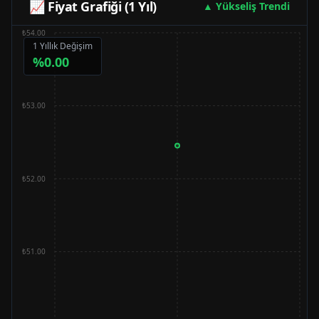
📈 Fiyat Grafiği (1 Yıl)
▲ Yükseliş Trendi
₺54.00
1 Yıllık Değişim
%
0.00
₺53.00
₺52.00
₺51.00