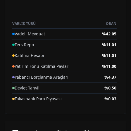
VARLIK TÜRÜ
ORAN
Vadeli Mevduat
%
42.05
Ters Repo
%
11.01
Katılma Hesabı
%
11.01
Yatırım Fonu Katılma Payları
%
11.00
Yabancı Borçlanma Araçları
%
4.37
Devlet Tahvili
%
0.50
Takasbank Para Piyasası
%
0.03