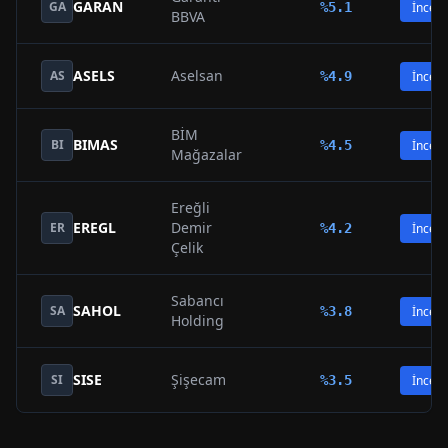
GARAN
GA
%
5.1
İncele
BBVA
ASELS
Aselsan
AS
%
4.9
İncele
BİM
BIMAS
BI
%
4.5
İncele
Mağazalar
Ereğli
EREGL
Demir
ER
%
4.2
İncele
Çelik
Sabancı
SAHOL
SA
%
3.8
İncele
Holding
SISE
Şişecam
SI
%
3.5
İncele