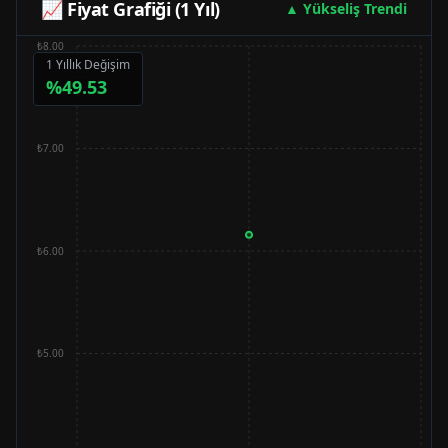
📈 Fiyat Grafiği (1 Yıl)
▲ Yükseliş Trendi
₺8.00
1 Yıllık Değişim
%
49.53
₺7.00
₺6.00
₺5.00