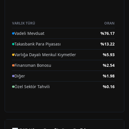
VARLIK TÜRÜ
ORAN
Vadeli Mevduat
%
76.17
Takasbank Para Piyasası
%
13.22
Varlığa Dayalı Menkul Kıymetler
%
5.93
Finansman Bonosu
%
2.54
Diğer
%
1.98
Özel Sektör Tahvili
%
0.16