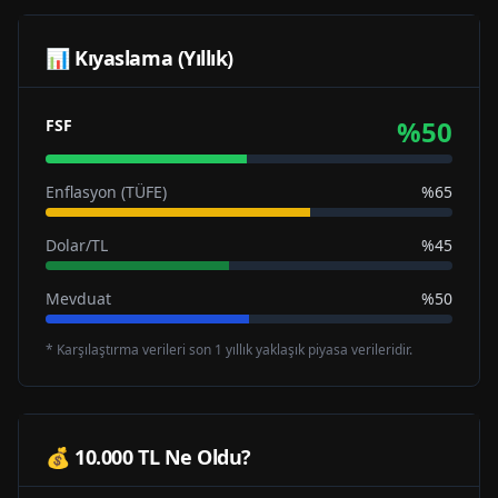
📊 Kıyaslama (Yıllık)
%
50
FSF
Enflasyon (TÜFE)
%65
Dolar/TL
%45
Mevduat
%50
* Karşılaştırma verileri son 1 yıllık yaklaşık piyasa verileridir.
💰 10.000 TL Ne Oldu?