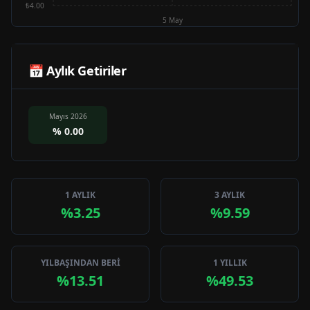
₺4.00
5 May
📅 Aylık Getiriler
Mayıs 2026
%
0.00
1 AYLIK
3 AYLIK
%3.25
%9.59
YILBAŞINDAN BERİ
1 YILLIK
%13.51
%49.53