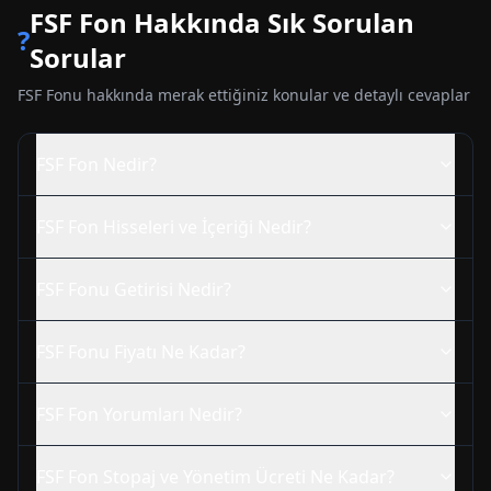
FSF
Fon Hakkında Sık Sorulan
?
Sorular
FSF
Fonu hakkında merak ettiğiniz konular ve detaylı cevaplar
FSF
Fon Nedir?
FSF
Fon Hisseleri ve İçeriği Nedir?
FSF
Fonu Getirisi Nedir?
FSF
Fonu Fiyatı Ne Kadar?
FSF
Fon Yorumları Nedir?
FSF
Fon Stopaj ve Yönetim Ücreti Ne Kadar?