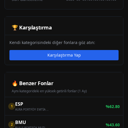
🏆 Karşılaştırma
Kendi kategorisindeki diğer fonlara göz atın:
Karşılaştırma Yap
🔥 Benzer Fonlar
Aynı kategorideki en yüksek getirili fonlar (1 Ay)
ESP
1
%
62.80
AURA PORTFÖY EMTİA SERBEST FON
BMU
2
%
43.60
BULLS PORTFÖY MUTLAK GETİRİ HEDEFLİ HİSSE SENEDİ SERBEST FON (HİSSE SENEDİ YOĞUN FON)