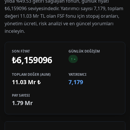
yılda %49.53 getiri sağlayan fonun, günlük fiyatı
₺6,159096 seviyesindedir. Yatırımcı sayısı 7,179, toplam
değeri 11.03 Mr TL olan FSF fonu için stopaj oranları,
yönetim ücreti, risk analizi ve en güncel yorumları
inceleyin.
SON FİYAT
GÜNLÜK DEĞİŞİM
₺6,159096
↑
-
TOPLAM DEĞER (AUM)
YATIRIMCI
11.03 Mr
₺
7,179
PAY SAYISI
1.79 Mr