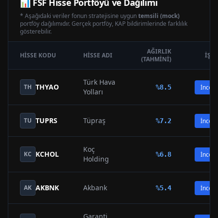
📊
FSF
Hisse Portföyü ve Dağılımı
* Aşağıdaki veriler fonun stratejisine uygun
temsili (mock)
portföy dağılımıdır. Gerçek portföy, KAP bildirimlerinde farklılık
gösterebilir.
AĞIRLIK
HISSE KODU
HISSE ADI
İŞL
(TAHMINI)
Türk Hava
THYAO
TH
%
8.5
İncele
Yolları
TUPRS
Tüpraş
TU
%
7.2
İncele
Koç
KCHOL
KC
%
6.8
İncele
Holding
AKBNK
Akbank
AK
%
5.4
İncele
Garanti