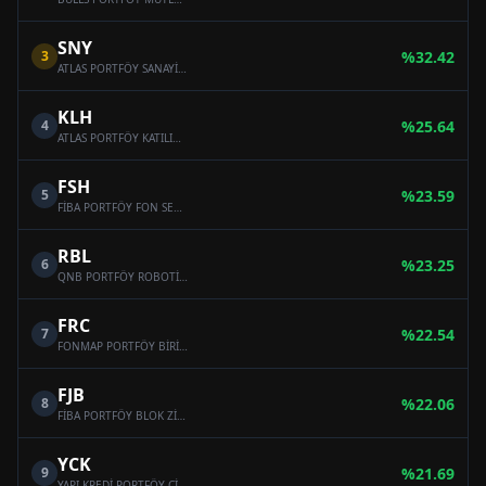
SNY
3
%
32.42
ATLAS PORTFÖY SANAYİ SEKTÖRÜ HİSSE SENEDİ SERBEST FON (HİSSE SENEDİ YOĞUN FON)
KLH
4
%
25.64
ATLAS PORTFÖY KATILIM HİSSE SENEDİ SERBEST FON (HİSSE SENEDİ YOĞUN FON)
FSH
5
%
23.59
FİBA PORTFÖY FON SEPETİ SERBEST FON
RBL
6
%
23.25
QNB PORTFÖY ROBOTİK VE BLOCKCHAİN TEKNOLOJİLERİ SERBEST FON
FRC
7
%
22.54
FONMAP PORTFÖY BİRİNCİ HİSSE SENEDİ SERBEST FON (HİSSE SENEDİ YOĞUN FON)
FJB
8
%
22.06
FİBA PORTFÖY BLOK ZİNCİRİ TEKNOLOJİLERİ SERBEST FON
YCK
9
%
21.69
YAPI KREDİ PORTFÖY CİHANGİR SERBEST FON