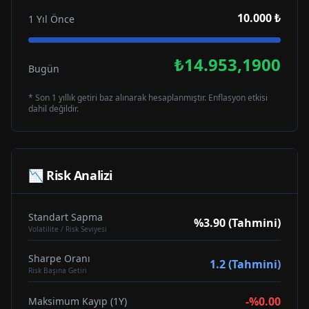
10.000 ₺
1 Yıl Önce
₺14.953,1900
Bugün
* Son 1 yıllık getiri baz alınarak hesaplanmıştır. Enflasyon etkisi
dahil değildir.
📉 Risk Analizi
Standart Sapma
%3.90 (Tahmini)
Volatilite / Risk Seviyesi
Sharpe Oranı
1.2 (Tahmini)
Risk Başına Getiri
-%0.00
Maksimum Kayıp (1Y)