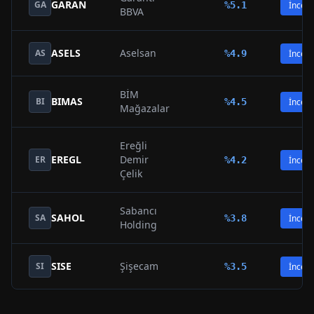
GARAN
GA
%
5.1
İncele
BBVA
ASELS
Aselsan
AS
%
4.9
İncele
BİM
BIMAS
BI
%
4.5
İncele
Mağazalar
Ereğli
EREGL
Demir
ER
%
4.2
İncele
Çelik
Sabancı
SAHOL
SA
%
3.8
İncele
Holding
SISE
Şişecam
SI
%
3.5
İncele