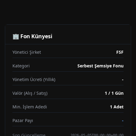
🏢 Fon Künyesi
Yönetici Şirket
FSF
Kategori
Serbest Şemsiye Fonu
Yönetim Ücreti (Yıllık)
-
Valör (Alış / Satış)
1 / 1 Gün
Min. İşlem Adedi
1
Adet
Pazar Payı
-
Son Güncelleme
2026-05-05T00:00:00+00:00