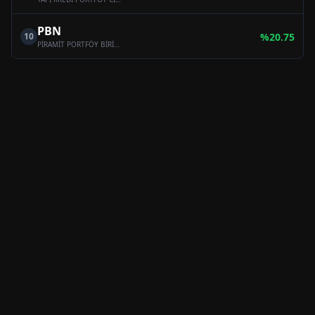
PBN
10
%
20.75
PİRAMİT PORTFÖY BİRİNCİ HİSSE SENEDİ SERBEST FON (HİSSE SENEDİ YOĞUN FON)