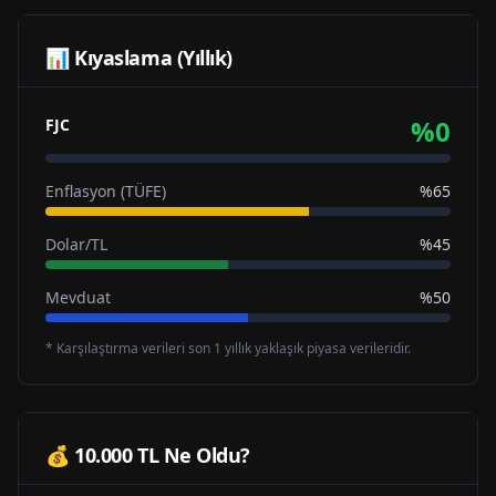
📊 Kıyaslama (Yıllık)
%
0
FJC
Enflasyon (TÜFE)
%65
Dolar/TL
%45
Mevduat
%50
* Karşılaştırma verileri son 1 yıllık yaklaşık piyasa verileridir.
💰 10.000 TL Ne Oldu?