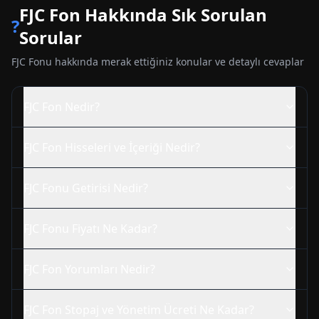
FJC
Fon Hakkında Sık Sorulan
?
Sorular
FJC
Fonu hakkında merak ettiğiniz konular ve detaylı cevaplar
FJC
Fon Nedir?
FJC
Fon Hisseleri ve İçeriği Nedir?
FJC
Fonu Getirisi Nedir?
FJC
Fonu Fiyatı Ne Kadar?
FJC
Fon Yorumları Nedir?
FJC
Fon Stopaj ve Yönetim Ücreti Ne Kadar?