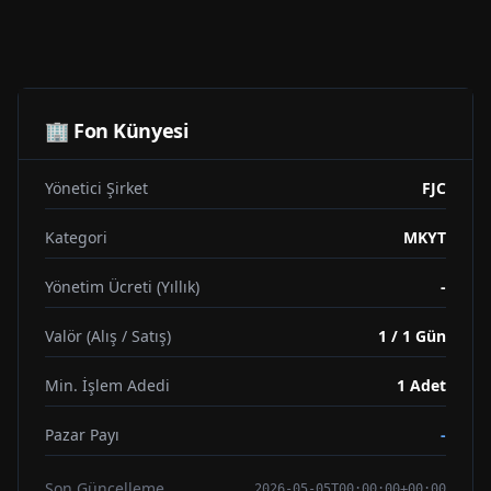
🏢 Fon Künyesi
Yönetici Şirket
FJC
Kategori
MKYT
Yönetim Ücreti (Yıllık)
-
Valör (Alış / Satış)
1 / 1 Gün
Min. İşlem Adedi
1
Adet
Pazar Payı
-
Son Güncelleme
2026-05-05T00:00:00+00:00