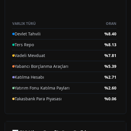
VARLIK TÜRÜ
ORAN
Devlet Tahvili
%
8.40
Ters Repo
%
8.13
Vadeli Mevduat
%
7.81
Yabancı Borçlanma Araçları
%
5.39
Katılma Hesabı
%
2.71
Yatırım Fonu Katılma Payları
%
2.60
Takasbank Para Piyasası
%
0.06