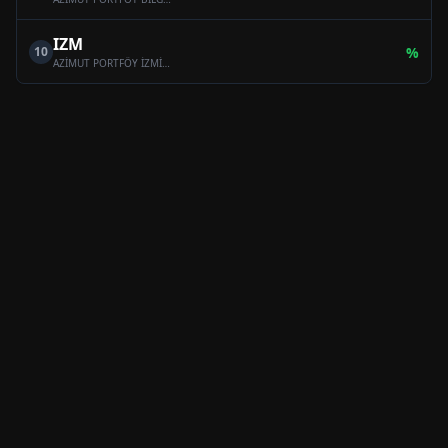
IZM
10
%
AZİMUT PORTFÖY İZMİR SERBEST (TL) ÖZEL FON