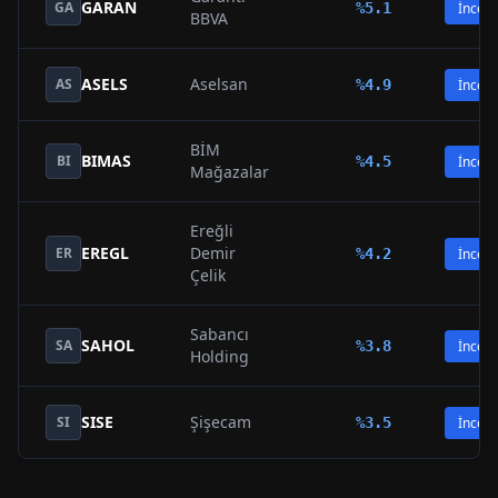
GARAN
GA
%
5.1
İncele
BBVA
ASELS
Aselsan
AS
%
4.9
İncele
BİM
BIMAS
BI
%
4.5
İncele
Mağazalar
Ereğli
EREGL
Demir
ER
%
4.2
İncele
Çelik
Sabancı
SAHOL
SA
%
3.8
İncele
Holding
SISE
Şişecam
SI
%
3.5
İncele