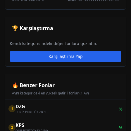
🏆 Karşılaştırma
Kendi kategorisindeki diğer fonlara göz atın:
Karşılaştırma Yap
🔥 Benzer Fonlar
Aynı kategorideki en yüksek getirili fonlar (1 Ay)
DZG
1
%
DENİZ PORTFÖY ZB SERBEST (DÖVİZ) ÖZEL FON
KPS
2
%
QNB PORTFÖY KAR PAYI ÖDEYEN ONİKİNCİ SERBEST (DÖVİZ) FON