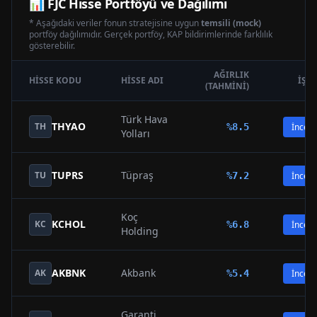
📊
FJC
Hisse Portföyü ve Dağılımı
* Aşağıdaki veriler fonun stratejisine uygun
temsili (mock)
portföy dağılımıdır. Gerçek portföy, KAP bildirimlerinde farklılık
gösterebilir.
AĞIRLIK
HISSE KODU
HISSE ADI
İŞL
(TAHMINI)
Türk Hava
THYAO
TH
%
8.5
İncele
Yolları
TUPRS
Tüpraş
TU
%
7.2
İncele
Koç
KCHOL
KC
%
6.8
İncele
Holding
AKBNK
Akbank
AK
%
5.4
İncele
Garanti