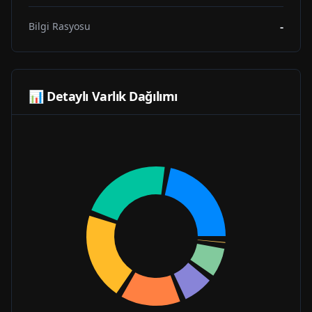
-
Bilgi Rasyosu
📊 Detaylı Varlık Dağılımı