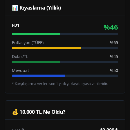
📊 Kıyaslama (Yıllık)
%
46
FD1
Enflasyon (TÜFE)
%65
Dolar/TL
%45
Mevduat
%50
* Karşılaştırma verileri son 1 yıllık yaklaşık piyasa verileridir.
💰 10.000 TL Ne Oldu?