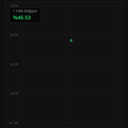
₺3.00
1 Yıllık Değişim
%
45.53
₺2.00
₺1.00
₺0.00
₺-1.00