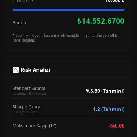
10.000 ₺
1 Yıl Önce
₺14.552,6700
Bugün
* Son 1 yıllık getiri baz alınarak hesaplanmıştır. Enflasyon etkisi
dahil değildir.
📉 Risk Analizi
Standart Sapma
%5.89 (Tahmini)
Volatilite / Risk Seviyesi
Sharpe Oranı
1.2 (Tahmini)
Risk Başına Getiri
-%0.00
Maksimum Kayıp (1Y)