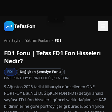
TefasFon
Ana Sayfa
›
Yatırım Fonları
›
FD1
FD1
Fonu | Tefas
FD1
Fon Hisseleri
Nedir?
FD1
Değişken Şemsiye Fonu
|
ONE PORTFÖY BİRİNCİ DEĞİŞKEN FON
9 Ağustos 2026 tarihi itibarıyla güncellenen ONE
PORTFÖY BİRİNCİ DEĞİŞKEN FON (FD1) detaylı analiz
sayfası. FD1 fon hisseleri, güncel varlık dağılımı ve KAP
bildirimlerine göre portföy içeriği burada. Son 1 yılda