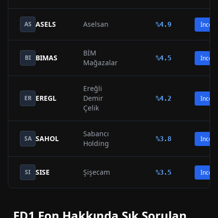
ASELS
Aselsan
AS
%
4.9
İncele
BİM
BIMAS
BI
%
4.5
İncele
Mağazalar
Ereğli
EREGL
Demir
ER
%
4.2
İncele
Çelik
Sabancı
SAHOL
SA
%
3.8
İncele
Holding
SISE
Şişecam
SI
%
3.5
İncele
FD1
Fon Hakkında Sık Sorulan