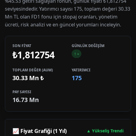
%45.53 getiri sağlayan fonun, günlük fiyatı ₺1,812754
seviyesindedir. Yatırımcı sayısı 175, toplam değeri 30.33
Mn TL olan FD1 fonu için stopaj oranları, yönetim
ücreti, risk analizi ve en güncel yorumları inceleyin.
SON FİYAT
GÜNLÜK DEĞİŞİM
₺1,812754
↑
-
TOPLAM DEĞER (AUM)
YATIRIMCI
30.33 Mn
₺
175
PAY SAYISI
16.73 Mn
📈 Fiyat Grafiği (1 Yıl)
▲ Yükseliş Trendi