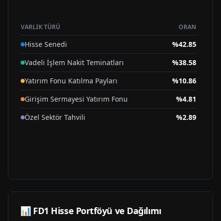
VARLIK TÜRÜ
ORAN
Hisse Senedi
%
42.85
Vadeli İşlem Nakit Teminatları
%
38.58
Yatırım Fonu Katılma Payları
%
10.86
Girişim Sermayesi Yatırım Fonu
%
4.81
Özel Sektör Tahvili
%
2.89
📊
FD1
Hisse Portföyü ve Dağılımı