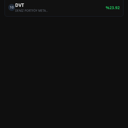
DVT
10
%
23.92
DENİZ PORTFÖY METAVERSE VE DİJİTAL YAŞAM TEKNOLOJİLERİ DEĞİŞKEN FON