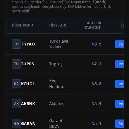
* Aşağıdaki veriler fonun stratejisine uygun
temsili (mock)
portföy dağılımıdır. Gerçek portföy, KAP bildirimlerinde farklılık
gösterebilir.
AĞIRLIK
HISSE KODU
HISSE ADI
İŞL
(TAHMINI)
Türk Hava
THYAO
TH
%
8.5
İncele
Yolları
TUPRS
Tüpraş
TU
%
7.2
İncele
Koç
KCHOL
KC
%
6.8
İncele
Holding
AKBNK
Akbank
AK
%
5.4
İncele
Garanti
GARAN
GA
%
5.1
İncele
BBVA