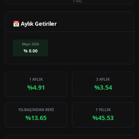
5 May
📅 Aylık Getiriler
Mayıs 2026
%
0.00
1 AYLIK
3 AYLIK
%4.91
%3.54
YILBAŞINDAN BERİ
1 YILLIK
%13.65
%45.53