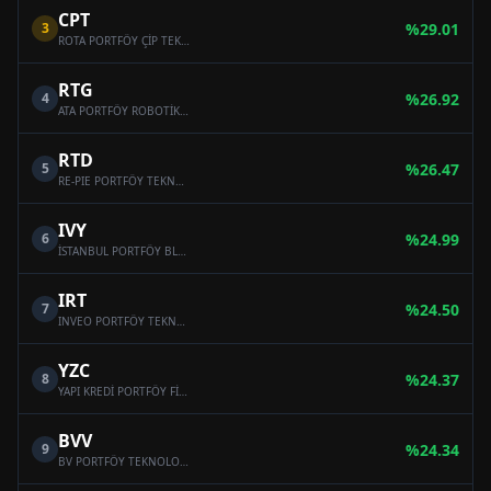
CPT
3
%
29.01
ROTA PORTFÖY ÇİP TEKNOLOJİLERİ DEĞİŞKEN FON
RTG
4
%
26.92
ATA PORTFÖY ROBOTİK TEKNOLOJİLERİ DEĞİŞKEN FON
RTD
5
%
26.47
RE-PIE PORTFÖY TEKNOLOJİ DEĞİŞKEN FON
IVY
6
%
24.99
İSTANBUL PORTFÖY BLOCKCHAIN TEKNOLOJİLERİ DEĞİŞKEN FON
IRT
7
%
24.50
INVEO PORTFÖY TEKNOLOJİ DEĞİŞKEN FON
YZC
8
%
24.37
YAPI KREDİ PORTFÖY FİNTECH VE BLOCKCHAİN TEKNOLOJİLERİ DEĞİŞKEN FON
BVV
9
%
24.34
BV PORTFÖY TEKNOLOJİ DEĞİŞKEN FON