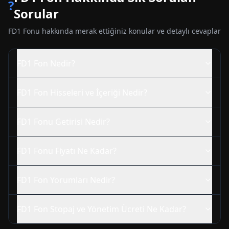
?
Sorular
FD1
Fonu hakkında merak ettiğiniz konular ve detaylı cevaplar
FD1
Fon Nedir?
FD1
Fon Hisseleri ve İçeriği Nedir?
FD1
Fonu Getirisi Nedir?
FD1
Fonu Fiyatı Ne Kadar?
FD1
Fon Yorumları Nedir?
FD1
Fon Stopaj ve Yönetim Ücreti Ne Kadar?