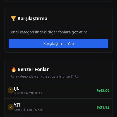
🏆 Karşılaştırma
Kendi kategorisindeki diğer fonlara göz atın:
Karşılaştırma Yap
🔥 Benzer Fonlar
Aynı kategorideki en yüksek getirili fonlar (1 Ay)
IJC
1
%
42.09
İŞ PORTFÖY YARI İLETKEN TEKNOLOJİLERİ DEĞİŞKEN FON
YIT
2
%
31.82
GARANTİ PORTFÖY YARI İLETKEN TEKNOLOJİLERİ DEĞİŞKEN FON