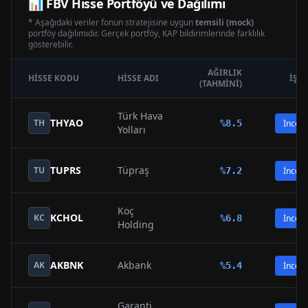
📊
FBV
Hisse Portföyü ve Dağılımı
* Aşağıdaki veriler fonun stratejisine uygun
temsili (mock)
portföy dağılımıdır. Gerçek portföy, KAP bildirimlerinde farklılık
gösterebilir.
AĞIRLIK
HISSE KODU
HISSE ADI
İŞL
(TAHMINI)
Türk Hava
THYAO
TH
%
8.5
İncele
Yolları
TUPRS
Tüpraş
TU
%
7.2
İncele
Koç
KCHOL
KC
%
6.8
İncele
Holding
AKBNK
Akbank
AK
%
5.4
İncele
Garanti