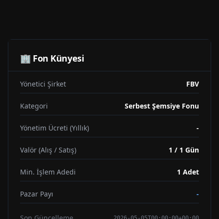
🏢 Fon Künyesi
Yönetici Şirket
FBV
Kategori
Serbest Şemsiye Fonu
Yönetim Ücreti (Yıllık)
-
Valör (Alış / Satış)
1 / 1 Gün
Min. İşlem Adedi
1
Adet
Pazar Payı
-
Son Güncelleme
2026-05-05T00:00:00+00:00