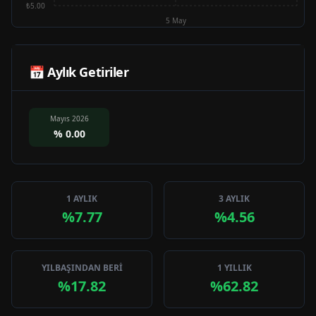
₺5.00
5 May
📅 Aylık Getiriler
Mayıs 2026
%
0.00
1 AYLIK
3 AYLIK
%7.77
%4.56
YILBAŞINDAN BERİ
1 YILLIK
%17.82
%62.82