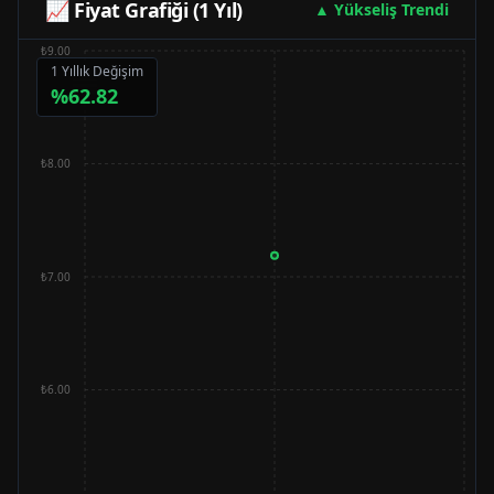
📈 Fiyat Grafiği (1 Yıl)
▲ Yükseliş Trendi
₺9.00
1 Yıllık Değişim
%
62.82
₺8.00
₺7.00
₺6.00