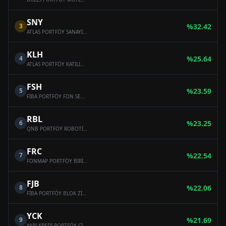
SNY
3
%
32.42
ATLAS PORTFÖY SANAYİ SEKTÖRÜ HİSSE SENEDİ SERBEST FON (HİSSE SENEDİ YOĞUN FON)
KLH
4
%
25.64
ATLAS PORTFÖY KATILIM HİSSE SENEDİ SERBEST FON (HİSSE SENEDİ YOĞUN FON)
FSH
5
%
23.59
FİBA PORTFÖY FON SEPETİ SERBEST FON
RBL
6
%
23.25
QNB PORTFÖY ROBOTİK VE BLOCKCHAİN TEKNOLOJİLERİ SERBEST FON
FRC
7
%
22.54
FONMAP PORTFÖY BİRİNCİ HİSSE SENEDİ SERBEST FON (HİSSE SENEDİ YOĞUN FON)
FJB
8
%
22.06
FİBA PORTFÖY BLOK ZİNCİRİ TEKNOLOJİLERİ SERBEST FON
YCK
9
%
21.69
YAPI KREDİ PORTFÖY CİHANGİR SERBEST FON