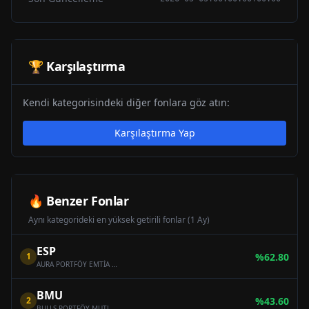
🏆 Karşılaştırma
Kendi kategorisindeki diğer fonlara göz atın:
Karşılaştırma Yap
🔥 Benzer Fonlar
Aynı kategorideki en yüksek getirili fonlar (1 Ay)
ESP
1
%
62.80
AURA PORTFÖY EMTİA SERBEST FON
BMU
2
%
43.60
BULLS PORTFÖY MUTLAK GETİRİ HEDEFLİ HİSSE SENEDİ SERBEST FON (HİSSE SENEDİ YOĞUN FON)