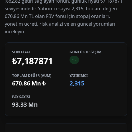
%62.82 getiri sağlayan fonun, günlük fiyatı ₺7,187871
seviyesindedir. Yatırımcı sayısı 2,315, toplam değeri
670.86 Mn TL olan FBV fonu için stopaj oranları,
yönetim ücreti, risk analizi ve en güncel yorumları
inceleyin.
SON FİYAT
GÜNLÜK DEĞİŞİM
₺7,187871
↑
-
TOPLAM DEĞER (AUM)
YATIRIMCI
670.86 Mn
₺
2,315
PAY SAYISI
93.33 Mn