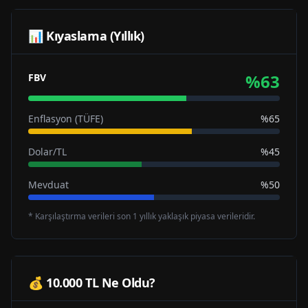
📊 Kıyaslama (Yıllık)
%
63
FBV
Enflasyon (TÜFE)
%65
Dolar/TL
%45
Mevduat
%50
* Karşılaştırma verileri son 1 yıllık yaklaşık piyasa verileridir.
💰 10.000 TL Ne Oldu?