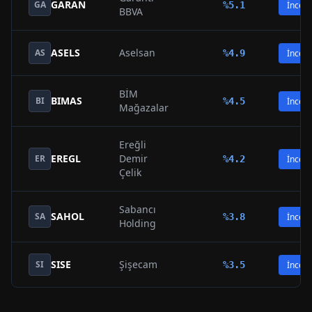
GARAN
GA
%
5.1
İncele
BBVA
ASELS
Aselsan
AS
%
4.9
İncele
BİM
BIMAS
BI
%
4.5
İncele
Mağazalar
Ereğli
EREGL
Demir
ER
%
4.2
İncele
Çelik
Sabancı
SAHOL
SA
%
3.8
İncele
Holding
SISE
Şişecam
SI
%
3.5
İncele