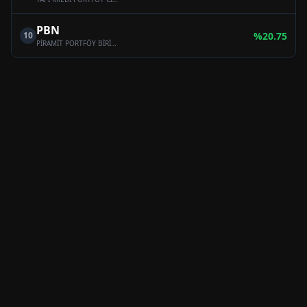
PBN
10
%
20.75
PİRAMİT PORTFÖY BİRİNCİ HİSSE SENEDİ SERBEST FON (HİSSE SENEDİ YOĞUN FON)