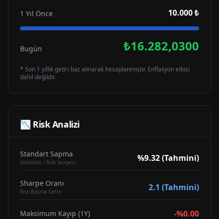
10.000 ₺
1 Yıl Önce
₺16.282,0300
Bugün
* Son 1 yıllık getiri baz alınarak hesaplanmıştır. Enflasyon etkisi
dahil değildir.
📉 Risk Analizi
Standart Sapma
%9.32 (Tahmini)
Volatilite / Risk Seviyesi
Sharpe Oranı
2.1 (Tahmini)
Risk Başına Getiri
-%0.00
Maksimum Kayıp (1Y)