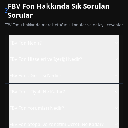
FBV
Fon Hakkında Sık Sorulan
?
Sorular
FBV
Fonu hakkında merak ettiğiniz konular ve detaylı cevaplar
FBV
Fon Nedir?
FBV
Fon Hisseleri ve İçeriği Nedir?
FBV
Fonu Getirisi Nedir?
FBV
Fonu Fiyatı Ne Kadar?
FBV
Fon Yorumları Nedir?
FBV
Fon Stopaj ve Yönetim Ücreti Ne Kadar?