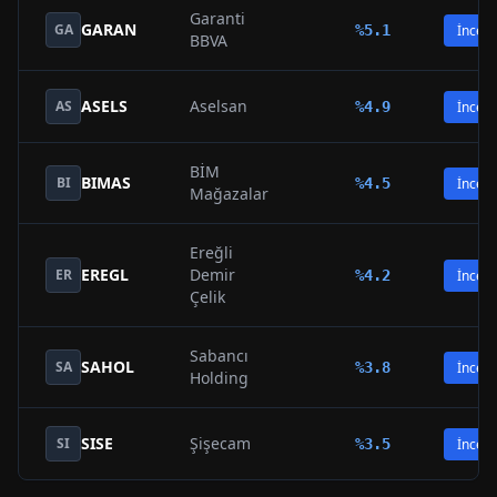
Garanti
GARAN
GA
%
5.1
İncele
BBVA
ASELS
Aselsan
AS
%
4.9
İncele
BİM
BIMAS
BI
%
4.5
İncele
Mağazalar
Ereğli
EREGL
Demir
ER
%
4.2
İncele
Çelik
Sabancı
SAHOL
SA
%
3.8
İncele
Holding
SISE
Şişecam
SI
%
3.5
İncele