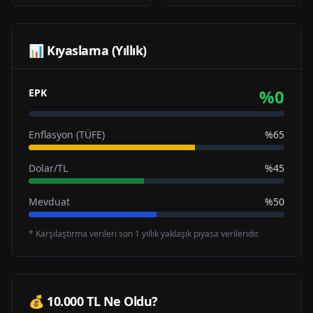
📊 Kıyaslama (Yıllık)
%
0
EPK
Enflasyon (TÜFE)
%65
Dolar/TL
%45
Mevduat
%50
* Karşılaştırma verileri son 1 yıllık yaklaşık piyasa verileridir.
💰 10.000 TL Ne Oldu?