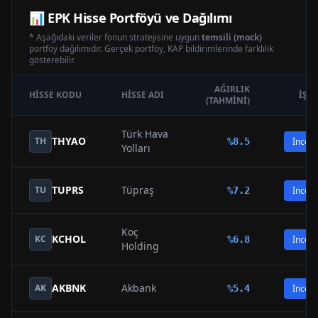
📊
EPK
Hisse Portföyü ve Dağılımı
* Aşağıdaki veriler fonun stratejisine uygun
temsili (mock)
portföy dağılımıdır. Gerçek portföy, KAP bildirimlerinde farklılık
gösterebilir.
AĞIRLIK
HISSE KODU
HISSE ADI
İŞL
(TAHMINI)
Türk Hava
THYAO
TH
%
8.5
İncele
Yolları
TUPRS
Tüpraş
TU
%
7.2
İncele
Koç
KCHOL
KC
%
6.8
İncele
Holding
AKBNK
Akbank
AK
%
5.4
İncele