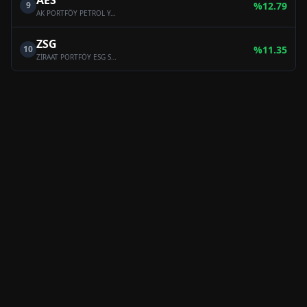
AES
9
%
12.79
AK PORTFÖY PETROL YABANCI BYF FON SEPETİ FONU
ZSG
10
%
11.35
ZİRAAT PORTFÖY ESG SÜRDÜRÜLEBİLİRLİK FON SEPETİ FONU