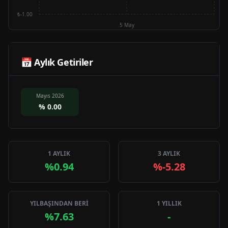
₺-1.00
5 May
📅 Aylık Getiriler
Mayıs 2026
%
0.00
1 AYLIK
3 AYLIK
%0.94
%-5.28
YILBAŞINDAN BERİ
1 YILLIK
%7.63
-