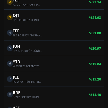
TEJ
2
%
23.14
AZİMUT PORTFÖY TEKNOLOJİ FON SEPETİ FONU
OJT
3
%
21.93
QNB PORTFÖY TEKNOLOJİ FON SEPETİ FONU
TFF
4
%
21.88
TEB PORTFÖY AMERİKA TEKNOLOJİ YABANCI BYF FON SEPETİ FONU
IUH
5
%
20.97
INVEO PORTFÖY DÖNÜŞTÜRÜCÜ TEKNOLOJİLER FON SEPETİ FONU
YTD
6
%
15.84
YAPI KREDİ PORTFÖY YABANCI FON SEPETİ FONU
PIL
7
%
15.20
ROTA PORTFÖY PİL TEKNOLOJİLERİ VE ENERJİ FON SEPETİ FONU
BRF
8
%
14.10
DENİZ PORTFÖY BİRİNCİ FON SEPETİ FONU