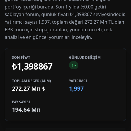
portföy içeriği burada. Son 1 yılda %0.00 getiri
sağlayan fonun, günlük fiyatı ₺1,398867 seviyesindedir.
Yatırımcı sayısı 1,997, toplam değeri 272.27 Mn TL olan
EPK fonu için stopaj oranları, yönetim ücreti, risk
analizi ve en güncel yorumları inceleyin.
SON FİYAT
GÜNLÜK DEĞİŞİM
₺1,398867
↑
-
TOPLAM DEĞER (AUM)
YATIRIMCI
272.27 Mn
₺
1,997
PAY SAYISI
194.64 Mn