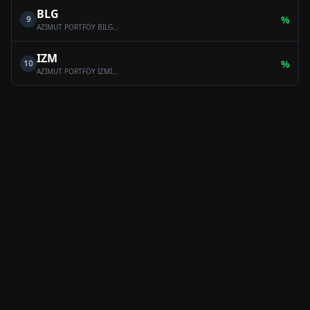
BLG
9
%
AZİMUT PORTFÖY BİLGE SERBEST ÖZEL FON
IZM
10
%
AZİMUT PORTFÖY İZMİR SERBEST (TL) ÖZEL FON