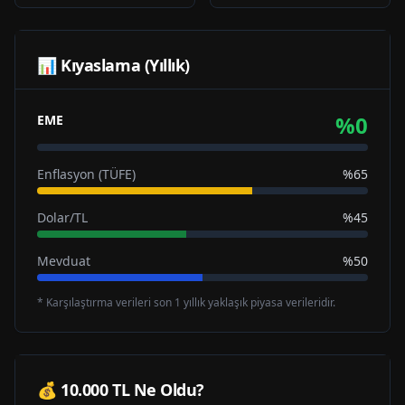
📊 Kıyaslama (Yıllık)
%
0
EME
Enflasyon (TÜFE)
%65
Dolar/TL
%45
Mevduat
%50
* Karşılaştırma verileri son 1 yıllık yaklaşık piyasa verileridir.
💰 10.000 TL Ne Oldu?