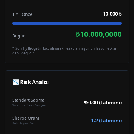
10.000 ₺
1 Yıl Önce
₺10.000,0000
Bugün
* Son 1 yıllık getiri baz alınarak hesaplanmıştır. Enflasyon etkisi
dahil değildir.
📉 Risk Analizi
Standart Sapma
%0.00 (Tahmini)
Volatilite / Risk Seviyesi
Sharpe Oranı
1.2 (Tahmini)
Risk Başına Getiri