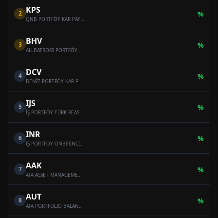
KPS
2
%
QNB PORTFÖY KAR PAYI ÖDEYEN ONİKİNCİ SERBEST (DÖVİZ) FON
BHV
3
%
ALLBATROSS PORTFÖY BAHAR HİSSE SENEDİ SERBEST FON (HİSSE SENEDİ YOĞUN FON)
DCV
4
%
DENİZ PORTFÖY KAR PAYI ÖDEYEN SERBEST (DÖVİZ) FON
IJS
5
%
İŞ PORTFÖY TÜRK REASÜRANS SERBEST ÖZEL FON
INR
6
%
İŞ PORTFÖY ONBİRİNCİ SERBEST (DÖVİZ) FON
AAK
7
%
ATA ASSET MANAGEMENT MULTI-ASSET VARIABLE FUND
AUT
8
%
ATA PORTFOLİO BALANCED VARİABLE FUND