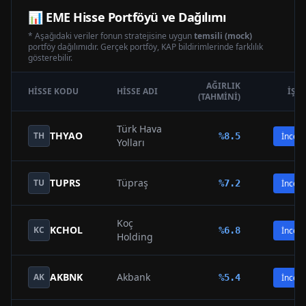
📊
EME
Hisse Portföyü ve Dağılımı
* Aşağıdaki veriler fonun stratejisine uygun
temsili (mock)
portföy dağılımıdır. Gerçek portföy, KAP bildirimlerinde farklılık
gösterebilir.
AĞIRLIK
HISSE KODU
HISSE ADI
İŞL
(TAHMINI)
Türk Hava
THYAO
TH
%
8.5
İncele
Yolları
TUPRS
Tüpraş
TU
%
7.2
İncele
Koç
KCHOL
KC
%
6.8
İncele
Holding
AKBNK
Akbank
AK
%
5.4
İncele