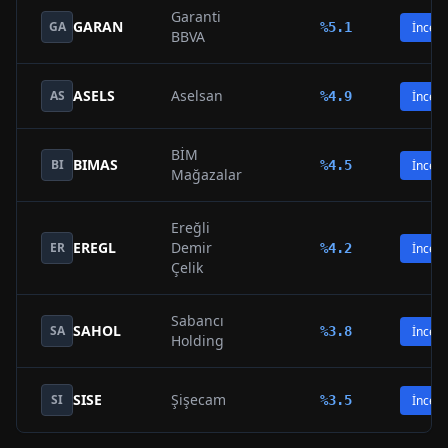
Garanti
GARAN
GA
%
5.1
İncele
BBVA
ASELS
Aselsan
AS
%
4.9
İncele
BİM
BIMAS
BI
%
4.5
İncele
Mağazalar
Ereğli
EREGL
Demir
ER
%
4.2
İncele
Çelik
Sabancı
SAHOL
SA
%
3.8
İncele
Holding
SISE
Şişecam
SI
%
3.5
İncele