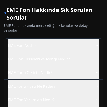
EME
Fon Hakkında Sık Sorulan
?
Sorular
EME
Fonu hakkında merak ettiğiniz konular ve detaylı
cevaplar
EME
Fon Nedir?
EME
Fon Hisseleri ve İçeriği Nedir?
EME
Fonu Getirisi Nedir?
EME
Fonu Fiyatı Ne Kadar?
EME
Fon Yorumları Nedir?