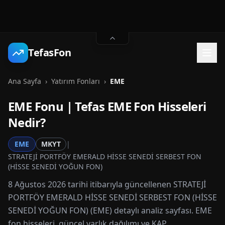
TefasFon
Ana Sayfa
›
Yatırım Fonları
›
EME
EME
Fonu | Tefas
EME
Fon Hisseleri
Nedir?
EME
MKYT
|
STRATEJİ PORTFÖY EMERALD HİSSE SENEDİ SERBEST FON
(HİSSE SENEDİ YOĞUN FON)
8 Ağustos 2026 tarihi itibarıyla güncellenen STRATEJİ
PORTFÖY EMERALD HİSSE SENEDİ SERBEST FON (HİSSE
SENEDİ YOĞUN FON) (EME) detaylı analiz sayfası. EME
fon hisseleri, güncel varlık dağılımı ve KAP