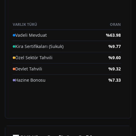
VARLIK TÜRÜ
ORAN
Vadeli Mevduat
%
63.98
Kira Sertifikaları (Sukuk)
%
9.77
Özel Sektör Tahvili
%
9.60
Devlet Tahvili
%
9.32
Hazine Bonosu
%
7.33