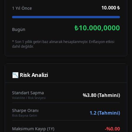
10.000 ₺
1 Yıl Önce
₺10.000,0000
Bugün
* Son 1 yıllık getiri baz alınarak hesaplanmıştır. Enflasyon etkisi
dahil değildir.
📉 Risk Analizi
Standart Sapma
%3.80 (Tahmini)
Volatilite / Risk Seviyesi
Sharpe Oranı
1.2 (Tahmini)
Risk Başına Getiri
-%0.00
Maksimum Kayıp (1Y)