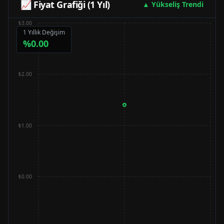
📈 Fiyat Grafiği (1 Yıl)
▲ Yükseliş Trendi
₺3.00
1 Yıllık Değişim
%
0.00
₺2.00
₺1.00
₺0.00