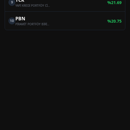
YCK
9
%
21.69
YAPI KREDİ PORTFÖY CİHANGİR SERBEST FON
PBN
10
%
20.75
PİRAMİT PORTFÖY BİRİNCİ HİSSE SENEDİ SERBEST FON (HİSSE SENEDİ YOĞUN FON)