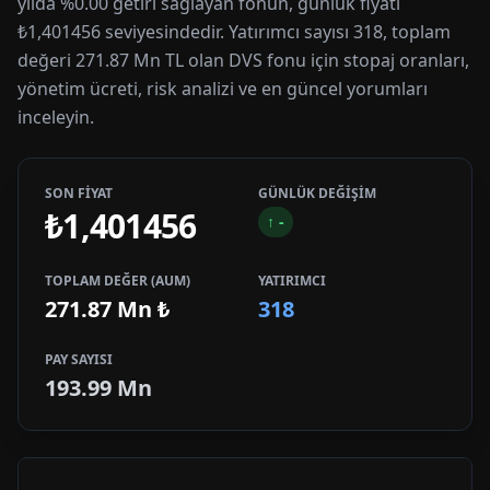
yılda %0.00 getiri sağlayan fonun, günlük fiyatı
₺1,401456 seviyesindedir. Yatırımcı sayısı 318, toplam
değeri 271.87 Mn TL olan DVS fonu için stopaj oranları,
yönetim ücreti, risk analizi ve en güncel yorumları
inceleyin.
SON FİYAT
GÜNLÜK DEĞİŞİM
₺1,401456
↑
-
TOPLAM DEĞER (AUM)
YATIRIMCI
271.87 Mn
₺
318
PAY SAYISI
193.99 Mn