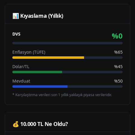
📊 Kıyaslama (Yıllık)
%
0
DVS
Enflasyon (TÜFE)
%65
Dolar/TL
%45
Mevduat
%50
* Karşılaştırma verileri son 1 yıllık yaklaşık piyasa verileridir.
💰 10.000 TL Ne Oldu?