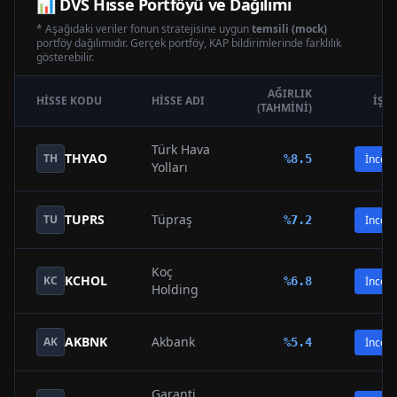
📊
DVS
Hisse Portföyü ve Dağılımı
* Aşağıdaki veriler fonun stratejisine uygun
temsili (mock)
portföy dağılımıdır. Gerçek portföy, KAP bildirimlerinde farklılık
gösterebilir.
AĞIRLIK
HISSE KODU
HISSE ADI
İŞL
(TAHMINI)
Türk Hava
THYAO
TH
%
8.5
İncele
Yolları
TUPRS
Tüpraş
TU
%
7.2
İncele
Koç
KCHOL
KC
%
6.8
İncele
Holding
AKBNK
Akbank
AK
%
5.4
İncele
Garanti