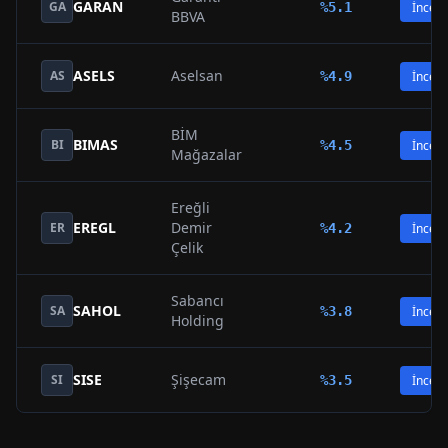
GARAN
GA
%
5.1
İncele
BBVA
ASELS
Aselsan
AS
%
4.9
İncele
BİM
BIMAS
BI
%
4.5
İncele
Mağazalar
Ereğli
EREGL
Demir
ER
%
4.2
İncele
Çelik
Sabancı
SAHOL
SA
%
3.8
İncele
Holding
SISE
Şişecam
SI
%
3.5
İncele