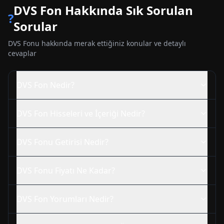
DVS
Fon Hakkında Sık Sorulan
?
Sorular
DVS
Fonu hakkında merak ettiğiniz konular ve detaylı
cevaplar
DVS
Fon Nedir?
DVS
Fon Hisseleri ve İçeriği Nedir?
DVS
Fonu Getirisi Nedir?
DVS
Fonu Fiyatı Ne Kadar?
DVS
Fon Yorumları Nedir?