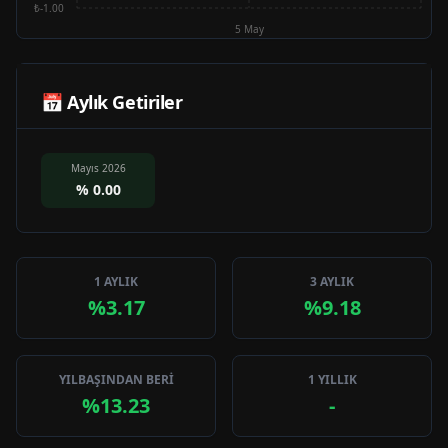
₺-1.00
5 May
📅 Aylık Getiriler
Mayıs 2026
%
0.00
1 AYLIK
3 AYLIK
%3.17
%9.18
YILBAŞINDAN BERİ
1 YILLIK
%13.23
-