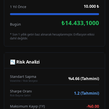
10.000 ₺
1 Yıl Önce
₺14.433,1000
Bugün
* Son 1 yıllık getiri baz alınarak hesaplanmıştır. Enflasyon etkisi
dahil değildir.
📉 Risk Analizi
Standart Sapma
%4.66 (Tahmini)
Volatilite / Risk Seviyesi
Sharpe Oranı
1.2 (Tahmini)
Risk Başına Getiri
-%0.00
Maksimum Kayıp (1Y)