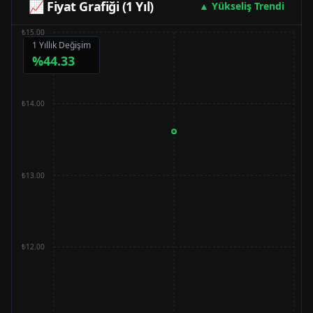
📈 Fiyat Grafiği (1 Yıl)
▲ Yükseliş Trendi
₺15.00
1 Yıllık Değişim
%
44.33
₺14.00
₺13.00
₺12.00