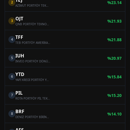
TEJ
2
%
23.14
AZİMUT PORTFÖY TEKNOLOJİ FON SEPETİ FONU
OJT
3
%
21.93
QNB PORTFÖY TEKNOLOJİ FON SEPETİ FONU
TFF
4
%
21.88
TEB PORTFÖY AMERİKA TEKNOLOJİ YABANCI BYF FON SEPETİ FONU
IUH
5
%
20.97
INVEO PORTFÖY DÖNÜŞTÜRÜCÜ TEKNOLOJİLER FON SEPETİ FONU
YTD
6
%
15.84
YAPI KREDİ PORTFÖY YABANCI FON SEPETİ FONU
PIL
7
%
15.20
ROTA PORTFÖY PİL TEKNOLOJİLERİ VE ENERJİ FON SEPETİ FONU
BRF
8
%
14.10
DENİZ PORTFÖY BİRİNCİ FON SEPETİ FONU