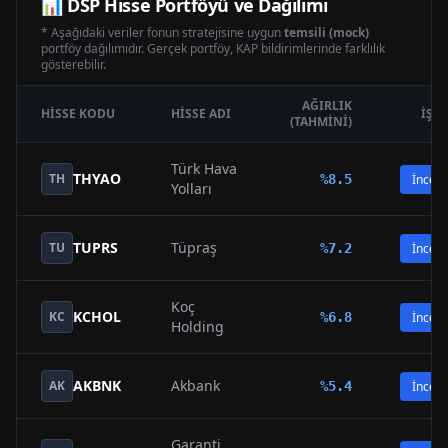
📊
DSP
Hisse Portföyü ve Dağılımı
* Aşağıdaki veriler fonun stratejisine uygun
temsili (mock)
portföy dağılımıdır. Gerçek portföy, KAP bildirimlerinde farklılık
gösterebilir.
AĞIRLIK
HISSE KODU
HISSE ADI
İŞL
(TAHMINI)
Türk Hava
THYAO
TH
%
8.5
İncele
Yolları
TUPRS
Tüpraş
TU
%
7.2
İncele
Koç
KCHOL
KC
%
6.8
İncele
Holding
AKBNK
Akbank
AK
%
5.4
İncele
Garanti