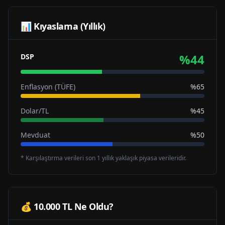
📊 Kıyaslama (Yıllık)
%
44
DSP
Enflasyon (TÜFE)
%65
Dolar/TL
%45
Mevduat
%50
* Karşılaştırma verileri son 1 yıllık yaklaşık piyasa verileridir.
💰 10.000 TL Ne Oldu?