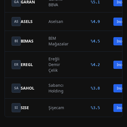
GARAN
GA
%
5.1
İncele
BBVA
ASELS
Aselsan
AS
%
4.9
İncele
BİM
BIMAS
BI
%
4.5
İncele
Mağazalar
Ereğli
EREGL
Demir
ER
%
4.2
İncele
Çelik
Sabancı
SAHOL
SA
%
3.8
İncele
Holding
SISE
Şişecam
SI
%
3.5
İncele