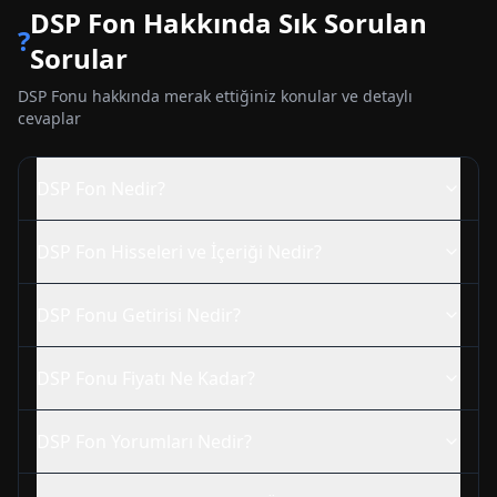
DSP
Fon Hakkında Sık Sorulan
?
Sorular
DSP
Fonu hakkında merak ettiğiniz konular ve detaylı
cevaplar
DSP
Fon Nedir?
DSP
Fon Hisseleri ve İçeriği Nedir?
DSP
Fonu Getirisi Nedir?
DSP
Fonu Fiyatı Ne Kadar?
DSP
Fon Yorumları Nedir?