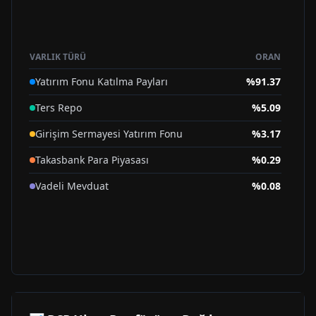
VARLIK TÜRÜ
ORAN
Yatırım Fonu Katılma Payları
%
91.37
Ters Repo
%
5.09
Girişim Sermayesi Yatırım Fonu
%
3.17
Takasbank Para Piyasası
%
0.29
Vadeli Mevduat
%
0.08