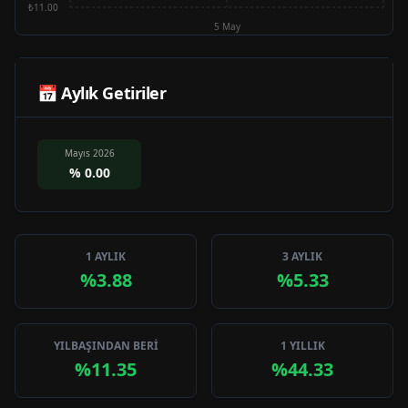
₺11.00
5 May
📅 Aylık Getiriler
Mayıs 2026
%
0.00
1 AYLIK
3 AYLIK
%3.88
%5.33
YILBAŞINDAN BERİ
1 YILLIK
%11.35
%44.33