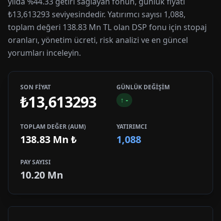
yılda %44.33 getiri sağlayan fonun, günlük fiyatı
₺13,613293 seviyesindedir. Yatırımcı sayısı 1,088,
toplam değeri 138.83 Mn TL olan DSP fonu için stopaj
oranları, yönetim ücreti, risk analizi ve en güncel
yorumları inceleyin.
SON FİYAT
GÜNLÜK DEĞİŞİM
₺13,613293
↑
-
TOPLAM DEĞER (AUM)
YATIRIMCI
138.83 Mn
₺
1,088
PAY SAYISI
10.20 Mn