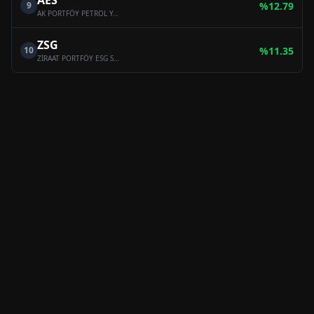
AES
9
%
12.79
AK PORTFÖY PETROL YABANCI BYF FON SEPETİ FONU
ZSG
10
%
11.35
ZİRAAT PORTFÖY ESG SÜRDÜRÜLEBİLİRLİK FON SEPETİ FONU