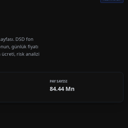
sayfası. DSD fon
onun, günlük fiyatı
creti, risk analizi
PAY SAYISI
84.44 Mn