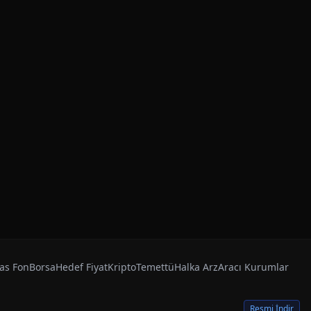
as Fon
Borsa
Hedef Fiyat
Kripto
Temettü
Halka Arz
Aracı Kurumlar
Resmi İndir