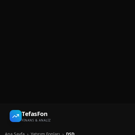
TefasFon
FİNANS & ANALİZ
Ana Sayfa
›
Yatırım Fonları
›
DSD