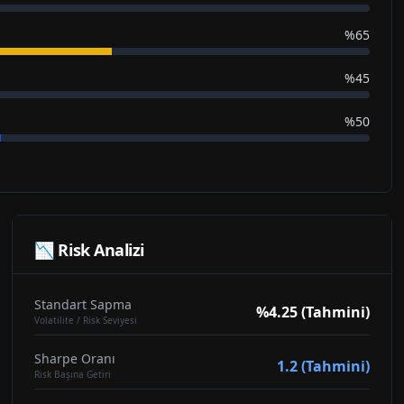
%65
%45
%50
📉 Risk Analizi
Standart Sapma
%4.25 (Tahmini)
Volatilite / Risk Seviyesi
Sharpe Oranı
1.2 (Tahmini)
Risk Başına Getiri