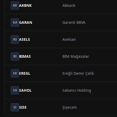
AKBNK
Akbank
AK
GARAN
Garanti BBVA
GA
ASELS
Aselsan
AS
BIMAS
BİM Mağazalar
BI
EREGL
Ereğli Demir Çelik
ER
SAHOL
Sabancı Holding
SA
SISE
Şişecam
SI