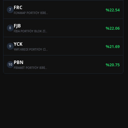
FRC
7
%
22.54
FONMAP PORTFÖY BİRİNCİ HİSSE SENEDİ SERBEST FON (HİSSE SENEDİ YOĞUN FON)
FJB
8
%
22.06
FİBA PORTFÖY BLOK ZİNCİRİ TEKNOLOJİLERİ SERBEST FON
YCK
9
%
21.69
YAPI KREDİ PORTFÖY CİHANGİR SERBEST FON
PBN
10
%
20.75
PİRAMİT PORTFÖY BİRİNCİ HİSSE SENEDİ SERBEST FON (HİSSE SENEDİ YOĞUN FON)