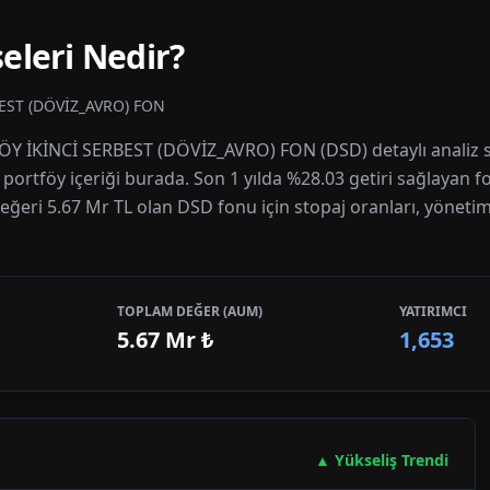
eleri Nedir?
EST (DÖVİZ_AVRO) FON
FÖY İKİNCİ SERBEST (DÖVİZ_AVRO) FON (DSD) detaylı analiz 
e portföy içeriği burada. Son 1 yılda %28.03 getiri sağlayan f
eğeri 5.67 Mr TL olan DSD fonu için stopaj oranları, yönetim ü
TOPLAM DEĞER (AUM)
YATIRIMCI
5.67 Mr
₺
1,653
▲ Yükseliş Trendi