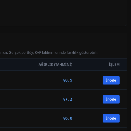
ıdır. Gerçek portföy, KAP bildirimlerinde farklılık gösterebilir.
AĞIRLIK (TAHMINI)
İŞLEM
%
8.5
İncele
%
7.2
İncele
%
6.8
İncele