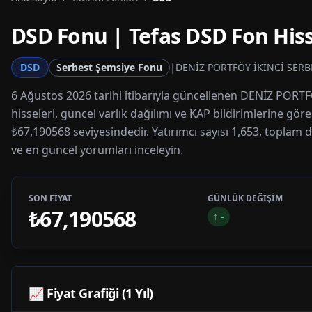
DSD
Fonu | Tefas
DSD
Fon Hiss
DSD
Serbest Şemsiye Fonu
|
DENİZ PORTFÖY İKİNCİ SERB
6 Ağustos 2026 tarihi itibarıyla güncellenen DENİZ PORT
hisseleri, güncel varlık dağılımı ve KAP bildirimlerine gör
₺67,190568 seviyesindedir. Yatırımcı sayısı 1,653, toplam d
ve en güncel yorumları inceleyin.
SON FİYAT
GÜNLÜK DEĞİŞİM
₺67,190568
↑
-
📈 Fiyat Grafiği (1 Yıl)