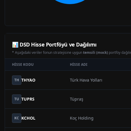
📊
DSD
Hisse Portföyü ve Dağılımı
* Aşağıdaki veriler fonun stratejisine uygun
temsili (mock)
portföy dağılım
HISSE KODU
HISSE ADI
THYAO
Türk Hava Yolları
TH
TUPRS
Tüpraş
TU
KCHOL
Koç Holding
KC