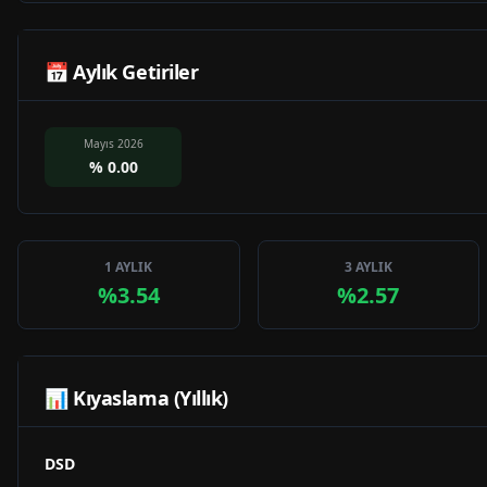
📅 Aylık Getiriler
Mayıs 2026
%
0.00
1 AYLIK
3 AYLIK
%3.54
%2.57
📊 Kıyaslama (Yıllık)
DSD