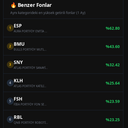
🔥 Benzer Fonlar
Aynı kategorideki en yüksek getirili fonlar (1 Ay)
ESP
1
%
62.80
AURA PORTFÖY EMTİA SERBEST FON
BMU
2
%
43.60
BULLS PORTFÖY MUTLAK GETİRİ HEDEFLİ HİSSE SENEDİ SERBEST FON (HİSSE SENEDİ YOĞUN FON)
SNY
3
%
32.42
ATLAS PORTFÖY SANAYİ SEKTÖRÜ HİSSE SENEDİ SERBEST FON (HİSSE SENEDİ YOĞUN FON)
KLH
4
%
25.64
ATLAS PORTFÖY KATILIM HİSSE SENEDİ SERBEST FON (HİSSE SENEDİ YOĞUN FON)
FSH
5
%
23.59
FİBA PORTFÖY FON SEPETİ SERBEST FON
RBL
6
%
23.25
QNB PORTFÖY ROBOTİK VE BLOCKCHAİN TEKNOLOJİLERİ SERBEST FON