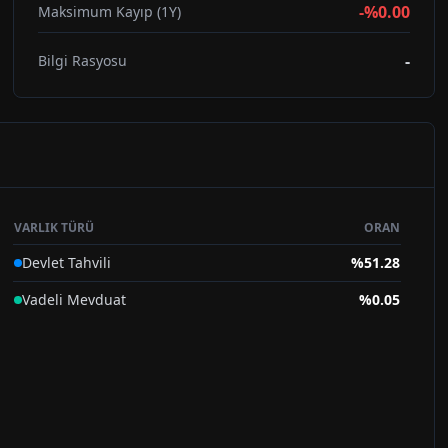
-%0.00
Maksimum Kayıp (1Y)
-
Bilgi Rasyosu
VARLIK TÜRÜ
ORAN
Devlet Tahvili
%
51.28
Vadeli Mevduat
%
0.05