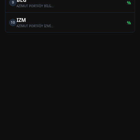
BLG
9
%
AZİMUT PORTFÖY BİLGE SERBEST ÖZEL FON
IZM
10
%
AZİMUT PORTFÖY İZMİR SERBEST (TL) ÖZEL FON