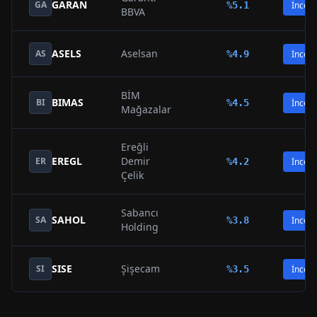
GARAN
GA
%
5.1
İncele
BBVA
ASELS
Aselsan
AS
%
4.9
İncele
BİM
BIMAS
BI
%
4.5
İncele
Mağazalar
Ereğli
EREGL
Demir
ER
%
4.2
İncele
Çelik
Sabancı
SAHOL
SA
%
3.8
İncele
Holding
SISE
Şişecam
SI
%
3.5
İncele