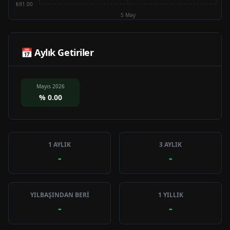
₺91.00
5 May
📅 Aylık Getiriler
Mayıs 2026
%
0.00
1 AYLIK
3 AYLIK
-
-
YILBAŞINDAN BERİ
1 YILLIK
-
-