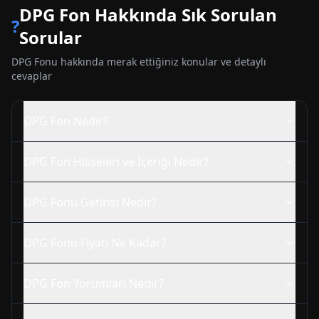
DPG
Fon Hakkında Sık Sorulan
?
Sorular
DPG
Fonu hakkında merak ettiğiniz konular ve detaylı
cevaplar
DPG
Fon Nedir?
DPG
Fon Hisseleri ve İçeriği Nedir?
DPG
Fonu Getirisi Nedir?
DPG
Fonu Fiyatı Ne Kadar?
DPG
Fon Yorumları Nedir?