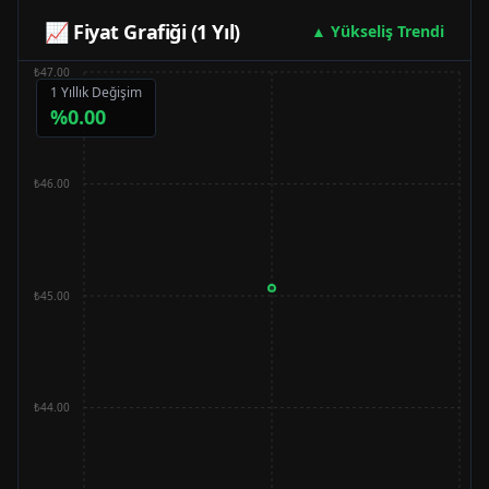
📈 Fiyat Grafiği (1 Yıl)
▲ Yükseliş Trendi
₺47.00
1 Yıllık Değişim
%
0.00
₺46.00
₺45.00
₺44.00