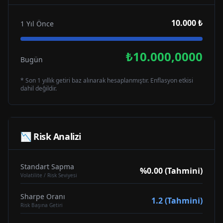
10.000 ₺
1 Yıl Önce
₺10.000,0000
Bugün
* Son 1 yıllık getiri baz alınarak hesaplanmıştır. Enflasyon etkisi
dahil değildir.
📉 Risk Analizi
Standart Sapma
%0.00 (Tahmini)
Volatilite / Risk Seviyesi
Sharpe Oranı
1.2 (Tahmini)
Risk Başına Getiri