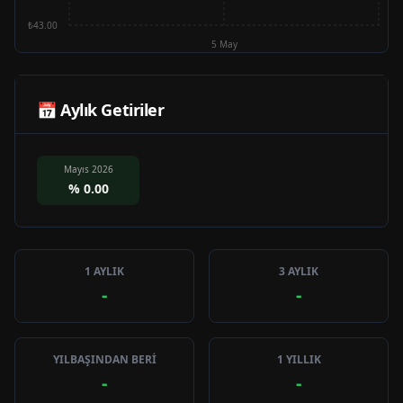
₺43.00
5 May
📅 Aylık Getiriler
Mayıs 2026
%
0.00
1 AYLIK
3 AYLIK
-
-
YILBAŞINDAN BERİ
1 YILLIK
-
-