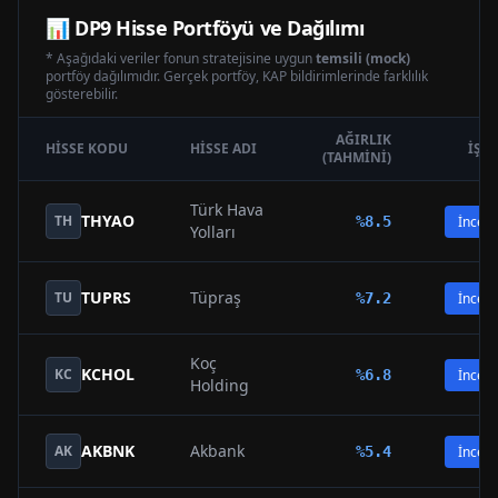
📊
DP9
Hisse Portföyü ve Dağılımı
* Aşağıdaki veriler fonun stratejisine uygun
temsili (mock)
portföy dağılımıdır. Gerçek portföy, KAP bildirimlerinde farklılık
gösterebilir.
AĞIRLIK
HISSE KODU
HISSE ADI
İŞL
(TAHMINI)
Türk Hava
THYAO
TH
%
8.5
İncele
Yolları
TUPRS
Tüpraş
TU
%
7.2
İncele
Koç
KCHOL
KC
%
6.8
İncele
Holding
AKBNK
Akbank
AK
%
5.4
İncele