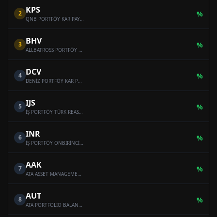
KPS
2
%
QNB PORTFÖY KAR PAYI ÖDEYEN ONİKİNCİ SERBEST (DÖVİZ) FON
BHV
3
%
ALLBATROSS PORTFÖY BAHAR HİSSE SENEDİ SERBEST FON (HİSSE SENEDİ YOĞUN FON)
DCV
4
%
DENİZ PORTFÖY KAR PAYI ÖDEYEN SERBEST (DÖVİZ) FON
IJS
5
%
İŞ PORTFÖY TÜRK REASÜRANS SERBEST ÖZEL FON
INR
6
%
İŞ PORTFÖY ONBİRİNCİ SERBEST (DÖVİZ) FON
AAK
7
%
ATA ASSET MANAGEMENT MULTI-ASSET VARIABLE FUND
AUT
8
%
ATA PORTFOLİO BALANCED VARİABLE FUND