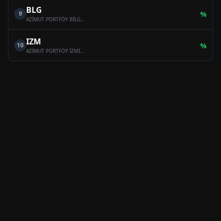
BLG
9
%
AZİMUT PORTFÖY BİLGE SERBEST ÖZEL FON
IZM
10
%
AZİMUT PORTFÖY İZMİR SERBEST (TL) ÖZEL FON