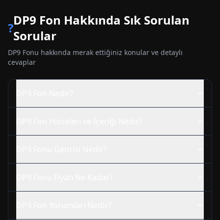
DP9
Fon Hakkında Sık Sorulan
?
Sorular
DP9
Fonu hakkında merak ettiğiniz konular ve detaylı
cevaplar
DP9
Fon Nedir?
DP9
Fon Hisseleri ve İçeriği Nedir?
DP9
Fonu Getirisi Nedir?
DP9
Fonu Fiyatı Ne Kadar?
DP9
Fon Yorumları Nedir?