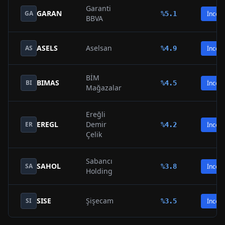
Garanti
GARAN
GA
%
5.1
İncele
BBVA
ASELS
Aselsan
AS
%
4.9
İncele
BİM
BIMAS
BI
%
4.5
İncele
Mağazalar
Ereğli
EREGL
Demir
ER
%
4.2
İncele
Çelik
Sabancı
SAHOL
SA
%
3.8
İncele
Holding
SISE
Şişecam
SI
%
3.5
İncele