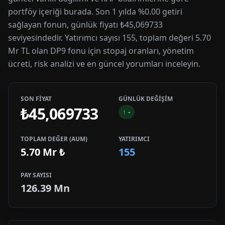
portföy içeriği burada. Son 1 yılda %0.00 getiri
sağlayan fonun, günlük fiyatı ₺45,069733
seviyesindedir. Yatırımcı sayısı 155, toplam değeri 5.70
Mr TL olan DP9 fonu için stopaj oranları, yönetim
ücreti, risk analizi ve en güncel yorumları inceleyin.
SON FİYAT
GÜNLÜK DEĞİŞİM
₺45,069733
↑
-
TOPLAM DEĞER (AUM)
YATIRIMCI
5.70 Mr
₺
155
PAY SAYISI
126.39 Mn