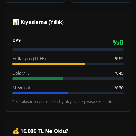
📊 Kıyaslama (Yıllık)
%
0
DP9
Enflasyon (TÜFE)
%65
Dolar/TL
%45
Mevduat
%50
* Karşılaştırma verileri son 1 yıllık yaklaşık piyasa verileridir.
💰 10.000 TL Ne Oldu?