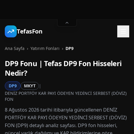
TefasFon
Ana Sayfa
›
Yatırım Fonları
›
DP9
DP9
Fonu | Tefas
DP9
Fon Hisseleri
Nedir?
DP9
MKYT
|
DENİZ PORTFÖY KAR PAYI ÖDEYEN YEDİNCİ SERBEST (DÖVİZ)
FON
8 Ağustos 2026 tarihi itibarıyla güncellenen DENİZ
PORTFÖY KAR PAYI ÖDEYEN YEDİNCİ SERBEST (DÖVİZ)
FON (DP9) detaylı analiz sayfası. DP9 fon hisseleri,
güncel varlık dağılımı ve KAP bildirimlerine göre