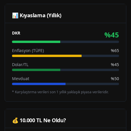
📊 Kıyaslama (Yıllık)
%
45
DKR
Enflasyon (TÜFE)
%65
Dolar/TL
%45
Mevduat
%50
* Karşılaştırma verileri son 1 yıllık yaklaşık piyasa verileridir.
💰 10.000 TL Ne Oldu?