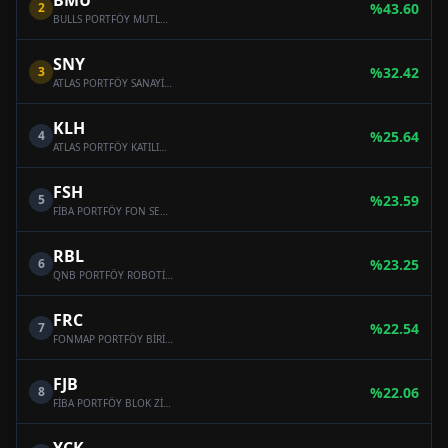
BMU
2
%
43.60
BULLS PORTFÖY MUTLAK GETİRİ HEDEFLİ HİSSE SENEDİ SERBEST FON (HİSSE SENEDİ YOĞUN FON)
SNY
3
%
32.42
ATLAS PORTFÖY SANAYİ SEKTÖRÜ HİSSE SENEDİ SERBEST FON (HİSSE SENEDİ YOĞUN FON)
KLH
4
%
25.64
ATLAS PORTFÖY KATILIM HİSSE SENEDİ SERBEST FON (HİSSE SENEDİ YOĞUN FON)
FSH
5
%
23.59
FİBA PORTFÖY FON SEPETİ SERBEST FON
RBL
6
%
23.25
QNB PORTFÖY ROBOTİK VE BLOCKCHAİN TEKNOLOJİLERİ SERBEST FON
FRC
7
%
22.54
FONMAP PORTFÖY BİRİNCİ HİSSE SENEDİ SERBEST FON (HİSSE SENEDİ YOĞUN FON)
FJB
8
%
22.06
FİBA PORTFÖY BLOK ZİNCİRİ TEKNOLOJİLERİ SERBEST FON