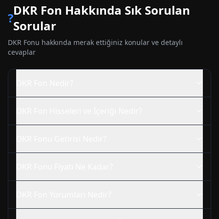
DKR
Fon Hakkında Sık Sorulan
?
Sorular
DKR
Fonu hakkında merak ettiğiniz konular ve detaylı
cevaplar
DKR
Fon Nedir?
DKR
Fon Hisseleri ve İçeriği Nedir?
DKR
Fonu Getirisi Nedir?
DKR
Fonu Fiyatı Ne Kadar?
DKR
Fon Yorumları Nedir?