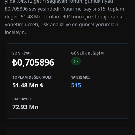
yılda %45.12 getiri sağlayan fonun, günlük fiyatı
₺0,705896 seviyesindedir. Yatırımcı sayısı 515, toplam
değeri 51.48 Mn TL olan DKR fonu için stopaj oranları,
yönetim ücreti, risk analizi ve en güncel yorumları
inceleyin.
SON FİYAT
GÜNLÜK DEĞİŞİM
₺0,705896
↑
-
TOPLAM DEĞER (AUM)
YATIRIMCI
51.48 Mn
₺
515
PAY SAYISI
72.93 Mn