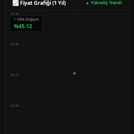
📈 Fiyat Grafiği (1 Yıl)
▲ Yükseliş Trendi
₺0.90
1 Yıllık Değişim
%
45.12
₺0.80
₺0.70
₺0.60