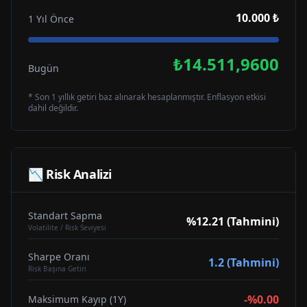
10.000 ₺
1 Yıl Önce
₺14.511,9600
Bugün
* Son 1 yıllık getiri baz alınarak hesaplanmıştır. Enflasyon etkisi
dahil değildir.
📉 Risk Analizi
Standart Sapma
%12.21 (Tahmini)
Volatilite / Risk Seviyesi
Sharpe Oranı
1.2 (Tahmini)
Risk Başına Getiri
-%0.00
Maksimum Kayıp (1Y)