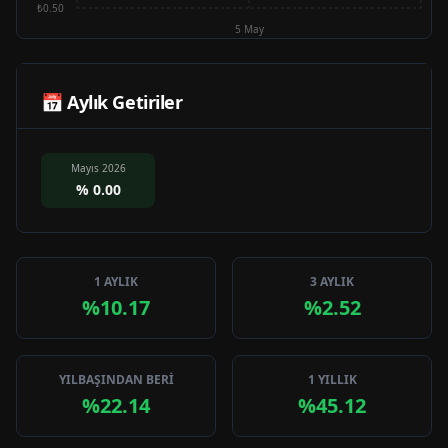
₺0.50
5 May
📅 Aylık Getiriler
Mayıs 2026
%
0.00
1 AYLIK
3 AYLIK
%10.17
%2.52
YILBAŞINDAN BERİ
1 YILLIK
%22.14
%45.12