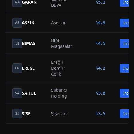
GARAN
GA
%
5.1
İncele
BBVA
ASELS
Aselsan
AS
%
4.9
İncele
BİM
BIMAS
BI
%
4.5
İncele
Mağazalar
Ereğli
EREGL
Demir
ER
%
4.2
İncele
Çelik
Sabancı
SAHOL
SA
%
3.8
İncele
Holding
SISE
Şişecam
SI
%
3.5
İncele