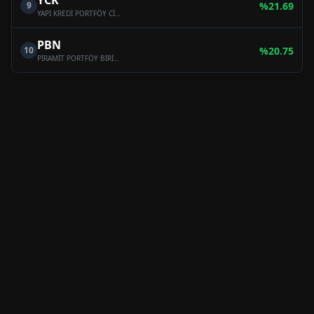
YCK
9
%
21.69
YAPI KREDİ PORTFÖY CİHANGİR SERBEST FON
PBN
10
%
20.75
PİRAMİT PORTFÖY BİRİNCİ HİSSE SENEDİ SERBEST FON (HİSSE SENEDİ YOĞUN FON)