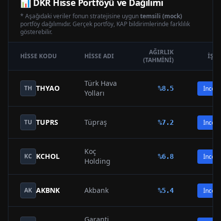
📊
DKR
Hisse Portföyü ve Dağılımı
* Aşağıdaki veriler fonun stratejisine uygun
temsili (mock)
portföy dağılımıdır. Gerçek portföy, KAP bildirimlerinde farklılık
gösterebilir.
AĞIRLIK
HISSE KODU
HISSE ADI
İŞL
(TAHMINI)
Türk Hava
THYAO
TH
%
8.5
İncele
Yolları
TUPRS
Tüpraş
TU
%
7.2
İncele
Koç
KCHOL
KC
%
6.8
İncele
Holding
AKBNK
Akbank
AK
%
5.4
İncele
Garanti