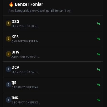
🔥 Benzer Fonlar
Aynı kategorideki en yüksek getirili fonlar (1 Ay)
DZG
1
%
DENİZ PORTFÖY ZB SERBEST (DÖVİZ) ÖZEL FON
KPS
2
%
QNB PORTFÖY KAR PAYI ÖDEYEN ONİKİNCİ SERBEST (DÖVİZ) FON
BHV
3
%
ALLBATROSS PORTFÖY BAHAR HİSSE SENEDİ SERBEST FON (HİSSE SENEDİ YOĞUN FON)
DCV
4
%
DENİZ PORTFÖY KAR PAYI ÖDEYEN SERBEST (DÖVİZ) FON
IJS
5
%
İŞ PORTFÖY TÜRK REASÜRANS SERBEST ÖZEL FON
INR
6
%
İŞ PORTFÖY ONBİRİNCİ SERBEST (DÖVİZ) FON