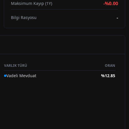
-%0.00
Maksimum Kayıp (1Y)
-
Bilgi Rasyosu
VARLIK TÜRÜ
ORAN
Vadeli Mevduat
%
12.85