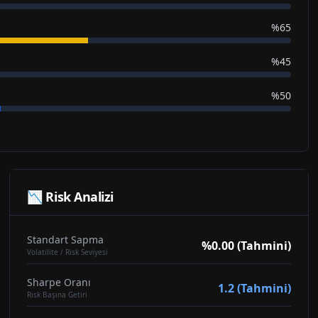
%65
%45
%50
📉 Risk Analizi
Standart Sapma
%0.00 (Tahmini)
Volatilite / Risk Seviyesi
Sharpe Oranı
1.2 (Tahmini)
Risk Başına Getiri