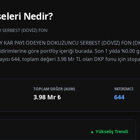
eleri Nedir?
SERBEST (DÖVİZ) FON
FÖY KAR PAYI ÖDEYEN DOKUZUNCU SERBEST (DÖVİZ) FON (DKP)
ildirimlerine göre portföy içeriği burada. Son 1 yılda %0.00 g
sayısı 644, toplam değeri 3.98 Mr TL olan DKP fonu için stopa
TOPLAM DEĞER (AUM)
YATIRIMCI
3.98 Mr
₺
644
▲ Yükseliş Trendi