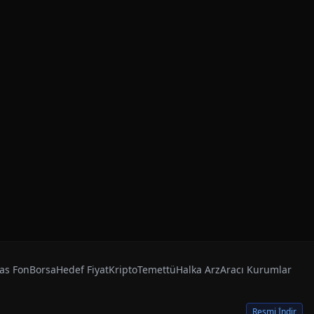
as Fon
Borsa
Hedef Fiyat
Kripto
Temettü
Halka Arz
Aracı Kurumlar
Resmi İndir