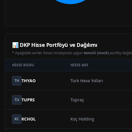
📊
DKP
Hisse Portföyü ve Dağılımı
* Aşağıdaki veriler fonun stratejisine uygun
temsili (mock)
portföy dağılım
HISSE KODU
HISSE ADI
THYAO
Türk Hava Yolları
TH
TUPRS
Tüpraş
TU
KCHOL
Koç Holding
KC