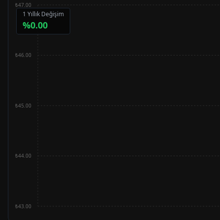
₺47.00
1 Yıllık Değişim
%
0.00
₺46.00
₺45.00
₺44.00
₺43.00