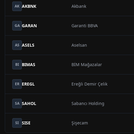
AKBNK
Akbank
AK
GARAN
Garanti BBVA
GA
ASELS
Aselsan
AS
BIMAS
BİM Mağazalar
BI
EREGL
Ereğli Demir Çelik
ER
SAHOL
Sabancı Holding
SA
SISE
Şişecam
SI