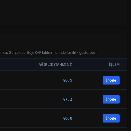
ıdır. Gerçek portföy, KAP bildirimlerinde farklılık gösterebilir.
AĞIRLIK (TAHMINI)
İŞLEM
%
8.5
İncele
%
7.2
İncele
%
6.8
İncele