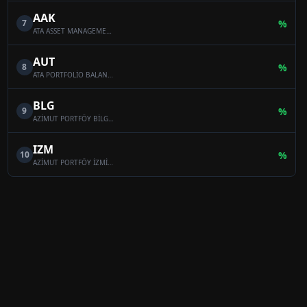
AAK
7
%
ATA ASSET MANAGEMENT MULTI-ASSET VARIABLE FUND
AUT
8
%
ATA PORTFOLİO BALANCED VARİABLE FUND
BLG
9
%
AZİMUT PORTFÖY BİLGE SERBEST ÖZEL FON
IZM
10
%
AZİMUT PORTFÖY İZMİR SERBEST (TL) ÖZEL FON