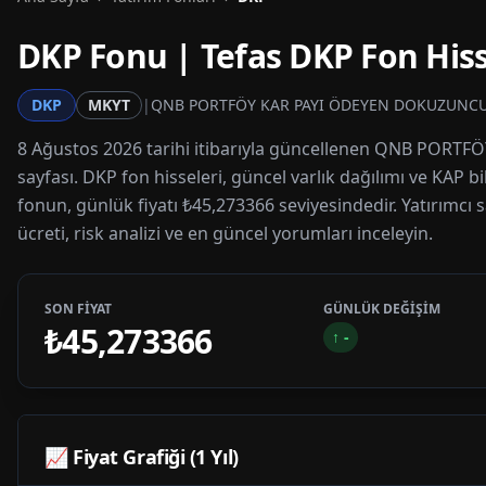
DKP
Fonu | Tefas
DKP
Fon Hiss
DKP
MKYT
|
QNB PORTFÖY KAR PAYI ÖDEYEN DOKUZUNCU 
8 Ağustos 2026 tarihi itibarıyla güncellenen QNB PORT
sayfası. DKP fon hisseleri, güncel varlık dağılımı ve KAP b
fonun, günlük fiyatı ₺45,273366 seviyesindedir. Yatırımcı 
ücreti, risk analizi ve en güncel yorumları inceleyin.
SON FİYAT
GÜNLÜK DEĞİŞİM
₺45,273366
↑
-
📈 Fiyat Grafiği (1 Yıl)