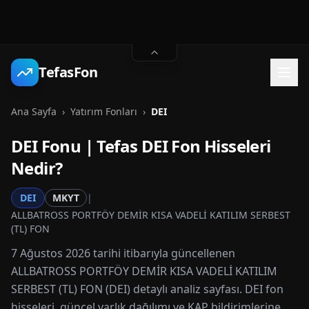
TefasFon
Ana Sayfa
›
Yatırım Fonları
›
DEI
DEI
Fonu | Tefas
DEI
Fon Hisseleri
Nedir?
DEI
MKYT
|
ALLBATROSS PORTFÖY DEMİR KISA VADELİ KATILIM SERBEST
(TL) FON
7 Ağustos 2026 tarihi itibarıyla güncellenen
ALLBATROSS PORTFÖY DEMİR KISA VADELİ KATILIM
SERBEST (TL) FON (DEI) detaylı analiz sayfası. DEI fon
hisseleri, güncel varlık dağılımı ve KAP bildirimlerine