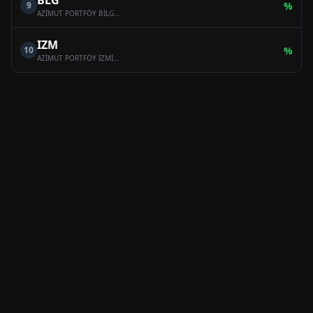
BLG
9
%
AZİMUT PORTFÖY BİLGE SERBEST ÖZEL FON
IZM
10
%
AZİMUT PORTFÖY İZMİR SERBEST (TL) ÖZEL FON