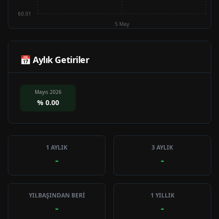
₺0.01
5 May
📅 Aylık Getiriler
Mayıs 2026
%
0.00
1 AYLIK
3 AYLIK
-
-
YILBAŞINDAN BERİ
1 YILLIK
-
-