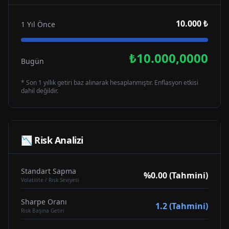
10.000 ₺
1 Yıl Önce
₺10.000,0000
Bugün
* Son 1 yıllık getiri baz alınarak hesaplanmıştır. Enflasyon etkisi
dahil değildir.
📉 Risk Analizi
Standart Sapma
%0.00 (Tahmini)
Volatilite / Risk Seviyesi
Sharpe Oranı
1.2 (Tahmini)
Risk Başına Getiri