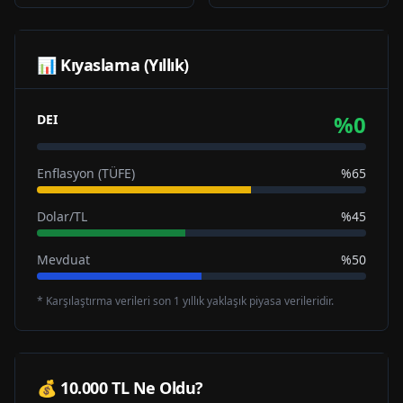
📊 Kıyaslama (Yıllık)
%
0
DEI
Enflasyon (TÜFE)
%65
Dolar/TL
%45
Mevduat
%50
* Karşılaştırma verileri son 1 yıllık yaklaşık piyasa verileridir.
💰 10.000 TL Ne Oldu?