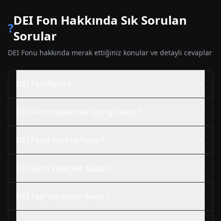
DEI
Fon Hakkında Sık Sorulan
?
Sorular
DEI
Fonu hakkında merak ettiğiniz konular ve detaylı cevaplar
DEI
Fon Nedir?
DEI
Fon Hisseleri ve İçeriği Nedir?
DEI
Fonu Getirisi Nedir?
DEI
Fonu Fiyatı Ne Kadar?
DEI
Fon Yorumları Nedir?