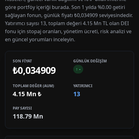
göre portföy içeriği burada. Son 1 yılda %0.00 getiri
sağlayan fonun, günlük fiyatı ₺0,034909 seviyesindedir.
Yatırımcı sayısı 13, toplam değeri 4.15 Mn TL olan DEI
fonu için stopaj oranları, yönetim ücreti, risk analizi ve
en güncel yorumları inceleyin.
SON FİYAT
GÜNLÜK DEĞİŞİM
₺0,034909
↑
-
TOPLAM DEĞER (AUM)
YATIRIMCI
4.15 Mn
₺
13
PAY SAYISI
118.79 Mn