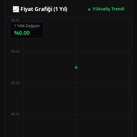
📈 Fiyat Grafiği (1 Yıl)
▲ Yükseliş Trendi
₺0.05
1 Yıllık Değişim
%
0.00
₺0.04
₺0.03
₺0.02