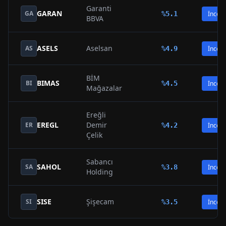
Garanti
GARAN
GA
%
5.1
İncele
BBVA
ASELS
Aselsan
AS
%
4.9
İncele
BİM
BIMAS
BI
%
4.5
İncele
Mağazalar
Ereğli
EREGL
Demir
ER
%
4.2
İncele
Çelik
Sabancı
SAHOL
SA
%
3.8
İncele
Holding
SISE
Şişecam
SI
%
3.5
İncele