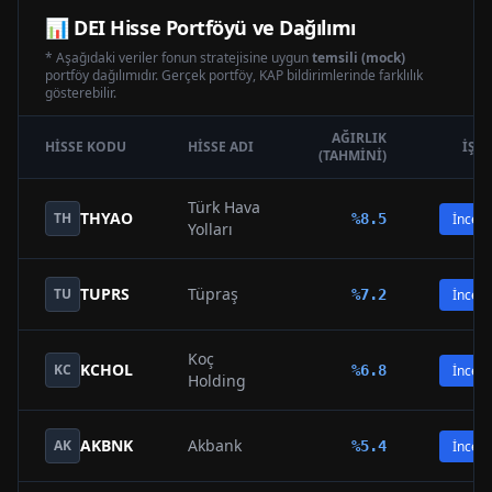
📊
DEI
Hisse Portföyü ve Dağılımı
* Aşağıdaki veriler fonun stratejisine uygun
temsili (mock)
portföy dağılımıdır. Gerçek portföy, KAP bildirimlerinde farklılık
gösterebilir.
AĞIRLIK
HISSE KODU
HISSE ADI
İŞL
(TAHMINI)
Türk Hava
THYAO
TH
%
8.5
İncele
Yolları
TUPRS
Tüpraş
TU
%
7.2
İncele
Koç
KCHOL
KC
%
6.8
İncele
Holding
AKBNK
Akbank
AK
%
5.4
İncele