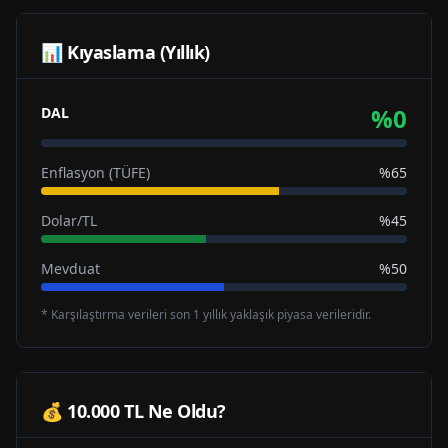
📊 Kıyaslama (Yıllık)
%
0
DAL
Enflasyon (TÜFE)
%65
Dolar/TL
%45
Mevduat
%50
* Karşılaştırma verileri son 1 yıllık yaklaşık piyasa verileridir.
💰 10.000 TL Ne Oldu?