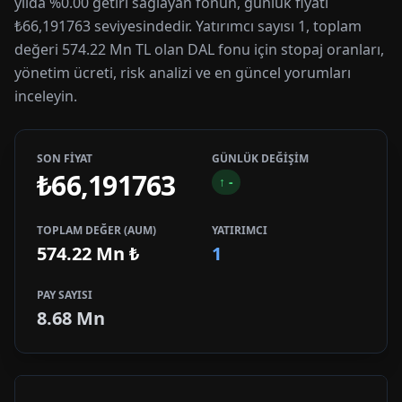
yılda %0.00 getiri sağlayan fonun, günlük fiyatı
₺66,191763 seviyesindedir. Yatırımcı sayısı 1, toplam
değeri 574.22 Mn TL olan DAL fonu için stopaj oranları,
yönetim ücreti, risk analizi ve en güncel yorumları
inceleyin.
SON FİYAT
GÜNLÜK DEĞİŞİM
₺66,191763
↑
-
TOPLAM DEĞER (AUM)
YATIRIMCI
574.22 Mn
₺
1
PAY SAYISI
8.68 Mn