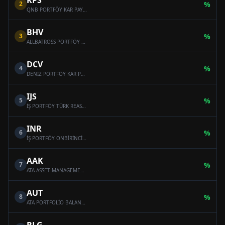
KPS
2
%
QNB PORTFÖY KAR PAYI ÖDEYEN ONİKİNCİ SERBEST (DÖVİZ) FON
BHV
3
%
ALLBATROSS PORTFÖY BAHAR HİSSE SENEDİ SERBEST FON (HİSSE SENEDİ YOĞUN FON)
DCV
4
%
DENİZ PORTFÖY KAR PAYI ÖDEYEN SERBEST (DÖVİZ) FON
IJS
5
%
İŞ PORTFÖY TÜRK REASÜRANS SERBEST ÖZEL FON
INR
6
%
İŞ PORTFÖY ONBİRİNCİ SERBEST (DÖVİZ) FON
AAK
7
%
ATA ASSET MANAGEMENT MULTI-ASSET VARIABLE FUND
AUT
8
%
ATA PORTFOLİO BALANCED VARİABLE FUND