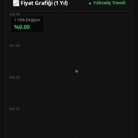
📈 Fiyat Grafiği (1 Yıl)
▲ Yükseliş Trendi
₺68.00
1 Yıllık Değişim
%
0.00
₺67.00
₺66.00
₺65.00