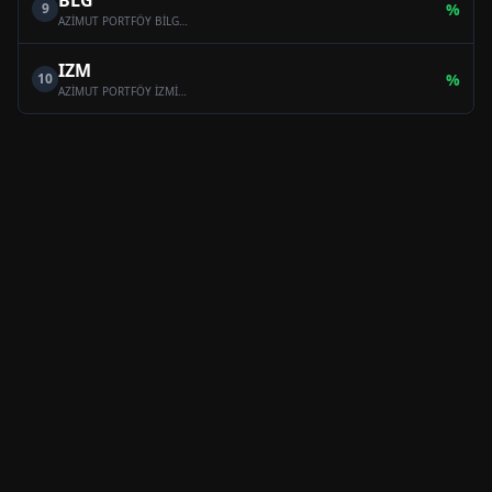
BLG
9
%
AZİMUT PORTFÖY BİLGE SERBEST ÖZEL FON
IZM
10
%
AZİMUT PORTFÖY İZMİR SERBEST (TL) ÖZEL FON