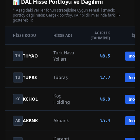
📊
DAL
Hisse Portföyü ve Dağılımı
* Aşağıdaki veriler fonun stratejisine uygun
temsili (mock)
portföy dağılımıdır. Gerçek portföy, KAP bildirimlerinde farklılık
gösterebilir.
AĞIRLIK
HISSE KODU
HISSE ADI
İŞL
(TAHMINI)
Türk Hava
THYAO
TH
%
8.5
İncele
Yolları
TUPRS
Tüpraş
TU
%
7.2
İncele
Koç
KCHOL
KC
%
6.8
İncele
Holding
AKBNK
Akbank
AK
%
5.4
İncele
Garanti