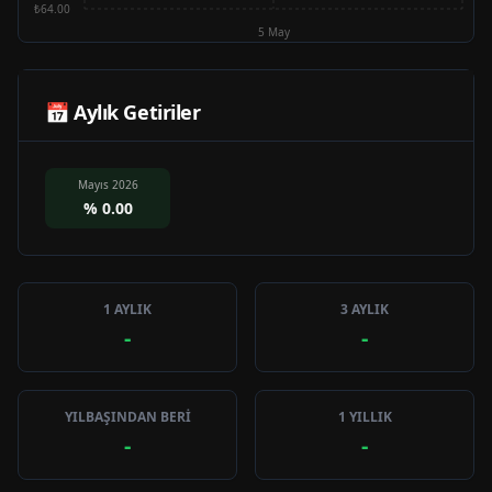
₺64.00
5 May
📅 Aylık Getiriler
Mayıs 2026
%
0.00
1 AYLIK
3 AYLIK
-
-
YILBAŞINDAN BERİ
1 YILLIK
-
-