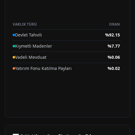
VARLIK TÜRÜ
ORAN
Devlet Tahvili
%
92.15
Kıymetli Madenler
%
7.77
Vadeli Mevduat
%
0.06
Yatırım Fonu Katılma Payları
%
0.02