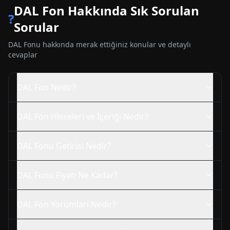
DAL
Fon Hakkında Sık Sorulan
?
Sorular
DAL
Fonu hakkında merak ettiğiniz konular ve detaylı
cevaplar
DAL
Fon Nedir?
DAL
Fon Hisseleri ve İçeriği Nedir?
DAL
Fonu Getirisi Nedir?
DAL
Fonu Fiyatı Ne Kadar?
DAL
Fon Yorumları Nedir?