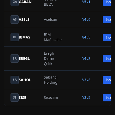
GARAN
GA
%
5.1
İncele
BBVA
ASELS
Aselsan
AS
%
4.9
İncele
BİM
BIMAS
BI
%
4.5
İncele
Mağazalar
Ereğli
EREGL
Demir
ER
%
4.2
İncele
Çelik
Sabancı
SAHOL
SA
%
3.8
İncele
Holding
SISE
Şişecam
SI
%
3.5
İncele