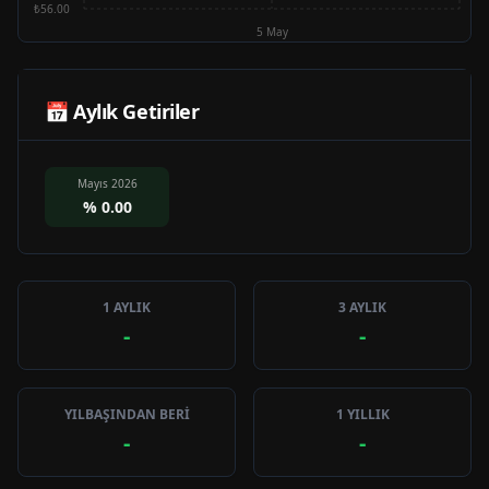
₺56.00
5 May
📅 Aylık Getiriler
Mayıs 2026
%
0.00
1 AYLIK
3 AYLIK
-
-
YILBAŞINDAN BERİ
1 YILLIK
-
-