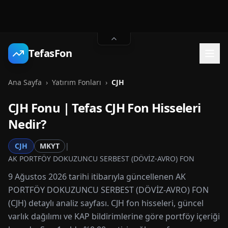
TefasFon
Ana Sayfa
›
Yatırım Fonları
›
CJH
CJH
Fonu | Tefas
CJH
Fon Hisseleri
Nedir?
CJH
MKYT
|
AK PORTFÖY DOKUZUNCU SERBEST (DÖVİZ-AVRO) FON
9 Ağustos 2026 tarihi itibarıyla güncellenen AK
PORTFÖY DOKUZUNCU SERBEST (DÖVİZ-AVRO) FON
(CJH) detaylı analiz sayfası. CJH fon hisseleri, güncel
varlık dağılımı ve KAP bildirimlerine göre portföy içeriği