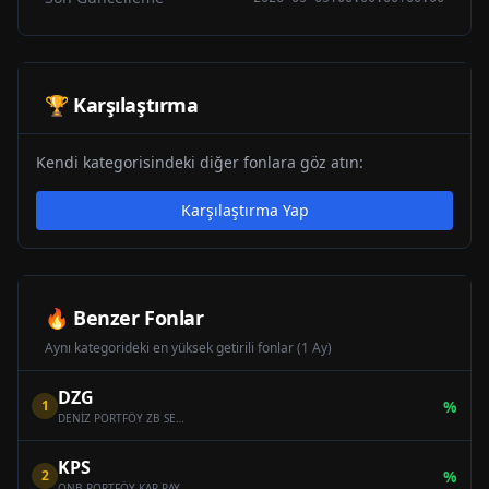
🏆 Karşılaştırma
Kendi kategorisindeki diğer fonlara göz atın:
Karşılaştırma Yap
🔥 Benzer Fonlar
Aynı kategorideki en yüksek getirili fonlar (1 Ay)
DZG
1
%
DENİZ PORTFÖY ZB SERBEST (DÖVİZ) ÖZEL FON
KPS
2
%
QNB PORTFÖY KAR PAYI ÖDEYEN ONİKİNCİ SERBEST (DÖVİZ) FON