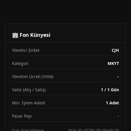
🏢 Fon Künyesi
Yönetici Şirket
CJH
Kategori
MKYT
Yönetim Ücreti (Yıllık)
-
Valör (Alış / Satış)
1 / 1 Gün
Min. İşlem Adedi
1
Adet
Pazar Payı
-
Son Güncelleme
2026-05-05T00:00:00+00:00