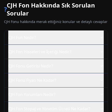
CJH
Fon Hakkında Sık Sorulan
?
Sorular
CJH
Fonu hakkında merak ettiğiniz konular ve detaylı cevaplar
CJH
Fon Nedir?
CJH
Fon Hisseleri ve İçeriği Nedir?
CJH
Fonu Getirisi Nedir?
CJH
Fonu Fiyatı Ne Kadar?
CJH
Fon Yorumları Nedir?
CJH
Fon Stopaj ve Yönetim Ücreti Ne Kadar?