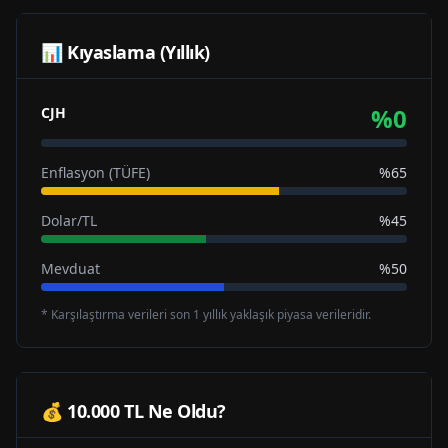
📊 Kıyaslama (Yıllık)
%
0
CJH
Enflasyon (TÜFE)
%65
Dolar/TL
%45
Mevduat
%50
* Karşılaştırma verileri son 1 yıllık yaklaşık piyasa verileridir.
💰 10.000 TL Ne Oldu?