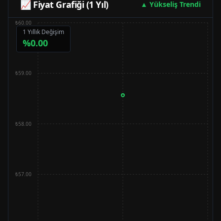
📈 Fiyat Grafiği (1 Yıl)
▲ Yükseliş Trendi
₺60.00
1 Yıllık Değişim
%
0.00
₺59.00
₺58.00
₺57.00