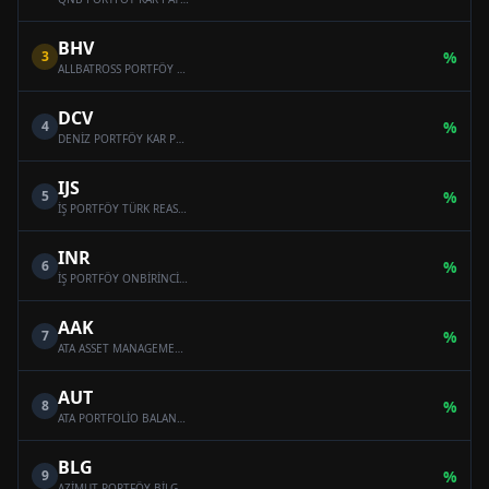
BHV
3
%
ALLBATROSS PORTFÖY BAHAR HİSSE SENEDİ SERBEST FON (HİSSE SENEDİ YOĞUN FON)
DCV
4
%
DENİZ PORTFÖY KAR PAYI ÖDEYEN SERBEST (DÖVİZ) FON
IJS
5
%
İŞ PORTFÖY TÜRK REASÜRANS SERBEST ÖZEL FON
INR
6
%
İŞ PORTFÖY ONBİRİNCİ SERBEST (DÖVİZ) FON
AAK
7
%
ATA ASSET MANAGEMENT MULTI-ASSET VARIABLE FUND
AUT
8
%
ATA PORTFOLİO BALANCED VARİABLE FUND
BLG
9
%
AZİMUT PORTFÖY BİLGE SERBEST ÖZEL FON