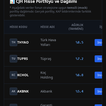
📊
CJH
Hisse Portföyü ve Dağılımı
* Aşağıdaki veriler fonun stratejisine uygun
temsili (mock)
portföy dağılımıdır. Gerçek portföy, KAP bildirimlerinde farklılık
gösterebilir.
AĞIRLIK
HISSE KODU
HISSE ADI
İŞL
(TAHMINI)
Türk Hava
THYAO
TH
%
8.5
İncele
Yolları
TUPRS
Tüpraş
TU
%
7.2
İncele
Koç
KCHOL
KC
%
6.8
İncele
Holding
AKBNK
Akbank
AK
%
5.4
İncele
Garanti