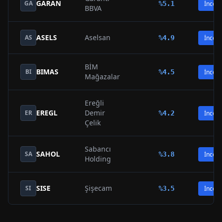
GARAN
GA
%
5.1
İncele
BBVA
ASELS
Aselsan
AS
%
4.9
İncele
BİM
BIMAS
BI
%
4.5
İncele
Mağazalar
Ereğli
EREGL
Demir
ER
%
4.2
İncele
Çelik
Sabancı
SAHOL
SA
%
3.8
İncele
Holding
SISE
Şişecam
SI
%
3.5
İncele