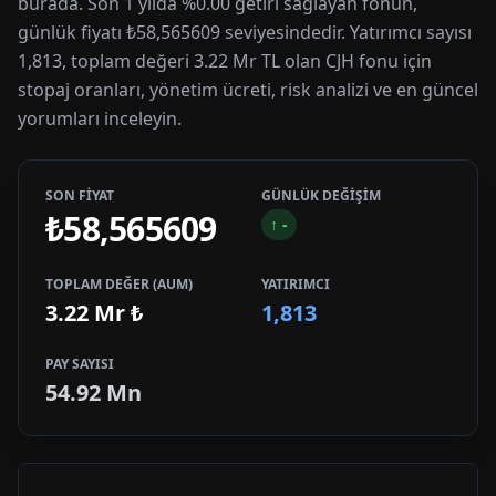
burada. Son 1 yılda %0.00 getiri sağlayan fonun,
günlük fiyatı ₺58,565609 seviyesindedir. Yatırımcı sayısı
1,813, toplam değeri 3.22 Mr TL olan CJH fonu için
stopaj oranları, yönetim ücreti, risk analizi ve en güncel
yorumları inceleyin.
SON FİYAT
GÜNLÜK DEĞİŞİM
₺58,565609
↑
-
TOPLAM DEĞER (AUM)
YATIRIMCI
3.22 Mr
₺
1,813
PAY SAYISI
54.92 Mn