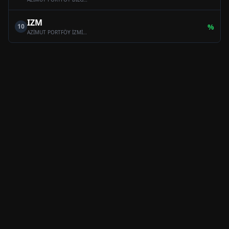
IZM
10
%
AZİMUT PORTFÖY İZMİR SERBEST (TL) ÖZEL FON