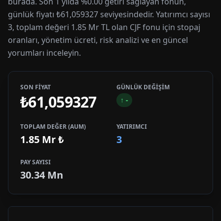
burada. Son 1 yılda %0.00 getiri sağlayan fonun,
günlük fiyatı ₺61,059327 seviyesindedir. Yatırımcı sayısı
3, toplam değeri 1.85 Mr TL olan CJF fonu için stopaj
oranları, yönetim ücreti, risk analizi ve en güncel
yorumları inceleyin.
SON FİYAT
GÜNLÜK DEĞİŞİM
₺61,059327
↑
-
TOPLAM DEĞER (AUM)
YATIRIMCI
1.85 Mr
₺
3
PAY SAYISI
30.34 Mn