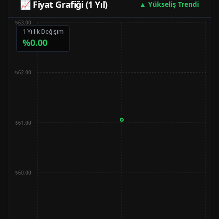
📈 Fiyat Grafiği (1 Yıl)
▲ Yükseliş Trendi
₺63.00
1 Yıllık Değişim
%
0.00
₺62.00
₺61.00
₺60.00