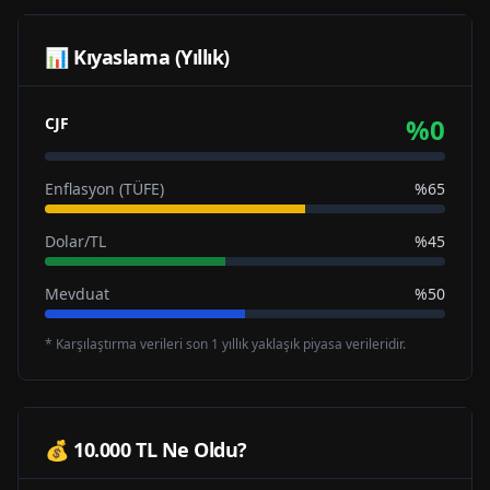
📊 Kıyaslama (Yıllık)
%
0
CJF
Enflasyon (TÜFE)
%65
Dolar/TL
%45
Mevduat
%50
* Karşılaştırma verileri son 1 yıllık yaklaşık piyasa verileridir.
💰 10.000 TL Ne Oldu?