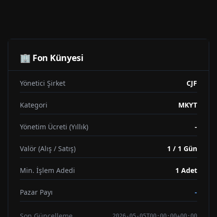
🏢 Fon Künyesi
Yönetici Şirket
CJF
Kategori
MKYT
Yönetim Ücreti (Yıllık)
-
Valör (Alış / Satış)
1 / 1 Gün
Min. İşlem Adedi
1
Adet
Pazar Payı
-
Son Güncelleme
2026-05-05T00:00:00+00:00