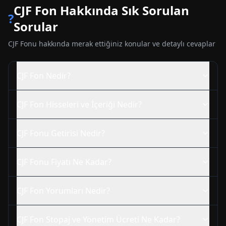
CJF
Fon Hakkında Sık Sorulan
?
Sorular
CJF
Fonu hakkında merak ettiğiniz konular ve detaylı cevaplar
CJF
Fon Nedir?
CJF
Fon Hisseleri ve İçeriği Nedir?
CJF
Fonu Getirisi Nedir?
CJF
Fonu Fiyatı Ne Kadar?
CJF
Fon Yorumları Nedir?
CJF
Fon Stopaj ve Yönetim Ücreti Ne Kadar?