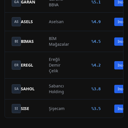
GARAN
GA
%
5.1
İncele
BBVA
ASELS
Aselsan
AS
%
4.9
İncele
BİM
BIMAS
BI
%
4.5
İncele
Mağazalar
Ereğli
EREGL
Demir
ER
%
4.2
İncele
Çelik
Sabancı
SAHOL
SA
%
3.8
İncele
Holding
SISE
Şişecam
SI
%
3.5
İncele