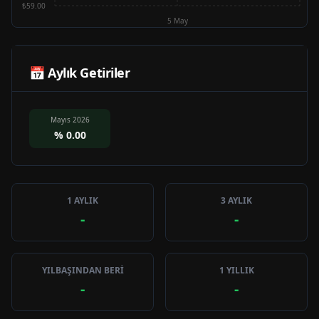
₺59.00
5 May
📅 Aylık Getiriler
Mayıs 2026
%
0.00
1 AYLIK
3 AYLIK
-
-
YILBAŞINDAN BERİ
1 YILLIK
-
-