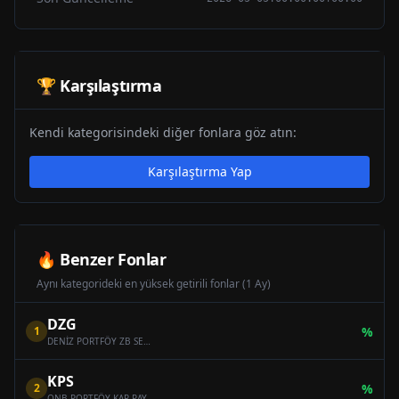
🏆 Karşılaştırma
Kendi kategorisindeki diğer fonlara göz atın:
Karşılaştırma Yap
🔥 Benzer Fonlar
Aynı kategorideki en yüksek getirili fonlar (1 Ay)
DZG
1
%
DENİZ PORTFÖY ZB SERBEST (DÖVİZ) ÖZEL FON
KPS
2
%
QNB PORTFÖY KAR PAYI ÖDEYEN ONİKİNCİ SERBEST (DÖVİZ) FON