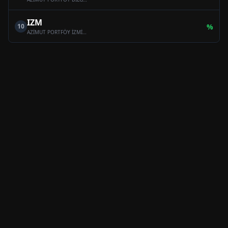
IZM
10
%
AZİMUT PORTFÖY İZMİR SERBEST (TL) ÖZEL FON