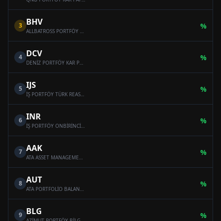
BHV
3
%
ALLBATROSS PORTFÖY BAHAR HİSSE SENEDİ SERBEST FON (HİSSE SENEDİ YOĞUN FON)
DCV
4
%
DENİZ PORTFÖY KAR PAYI ÖDEYEN SERBEST (DÖVİZ) FON
IJS
5
%
İŞ PORTFÖY TÜRK REASÜRANS SERBEST ÖZEL FON
INR
6
%
İŞ PORTFÖY ONBİRİNCİ SERBEST (DÖVİZ) FON
AAK
7
%
ATA ASSET MANAGEMENT MULTI-ASSET VARIABLE FUND
AUT
8
%
ATA PORTFOLİO BALANCED VARİABLE FUND
BLG
9
%
AZİMUT PORTFÖY BİLGE SERBEST ÖZEL FON