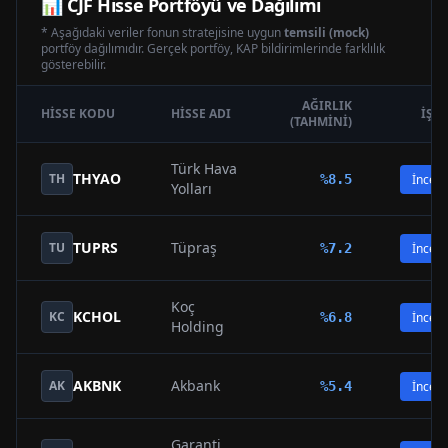
📊
CJF
Hisse Portföyü ve Dağılımı
* Aşağıdaki veriler fonun stratejisine uygun
temsili (mock)
portföy dağılımıdır. Gerçek portföy, KAP bildirimlerinde farklılık
gösterebilir.
AĞIRLIK
HISSE KODU
HISSE ADI
İŞL
(TAHMINI)
Türk Hava
THYAO
TH
%
8.5
İncele
Yolları
TUPRS
Tüpraş
TU
%
7.2
İncele
Koç
KCHOL
KC
%
6.8
İncele
Holding
AKBNK
Akbank
AK
%
5.4
İncele
Garanti