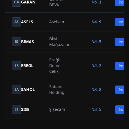
GARAN
GA
%
5.1
İncele
BBVA
ASELS
Aselsan
AS
%
4.9
İncele
BİM
BIMAS
BI
%
4.5
İncele
Mağazalar
Ereğli
EREGL
Demir
ER
%
4.2
İncele
Çelik
Sabancı
SAHOL
SA
%
3.8
İncele
Holding
SISE
Şişecam
SI
%
3.5
İncele