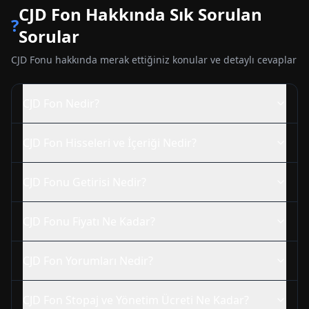
CJD
Fon Hakkında Sık Sorulan
?
Sorular
CJD
Fonu hakkında merak ettiğiniz konular ve detaylı cevaplar
CJD
Fon Nedir?
CJD
Fon Hisseleri ve İçeriği Nedir?
CJD
Fonu Getirisi Nedir?
CJD
Fonu Fiyatı Ne Kadar?
CJD
Fon Yorumları Nedir?
CJD
Fon Stopaj ve Yönetim Ücreti Ne Kadar?