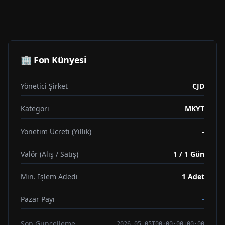
🏢 Fon Künyesi
Yönetici Şirket
CJD
Kategori
MKYT
Yönetim Ücreti (Yıllık)
-
Valör (Alış / Satış)
1 / 1 Gün
Min. İşlem Adedi
1
Adet
Pazar Payı
-
Son Güncelleme
2026-05-05T00:00:00+00:00