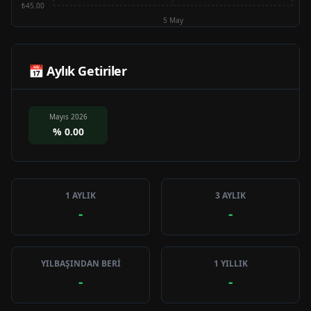
₺45.00
5 May
📅 Aylık Getiriler
Mayıs 2026
%
0.00
1 AYLIK
3 AYLIK
-
-
YILBAŞINDAN BERİ
1 YILLIK
-
-