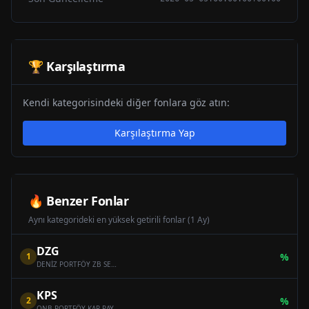
🏆 Karşılaştırma
Kendi kategorisindeki diğer fonlara göz atın:
Karşılaştırma Yap
🔥 Benzer Fonlar
Aynı kategorideki en yüksek getirili fonlar (1 Ay)
DZG
1
%
DENİZ PORTFÖY ZB SERBEST (DÖVİZ) ÖZEL FON
KPS
2
%
QNB PORTFÖY KAR PAYI ÖDEYEN ONİKİNCİ SERBEST (DÖVİZ) FON