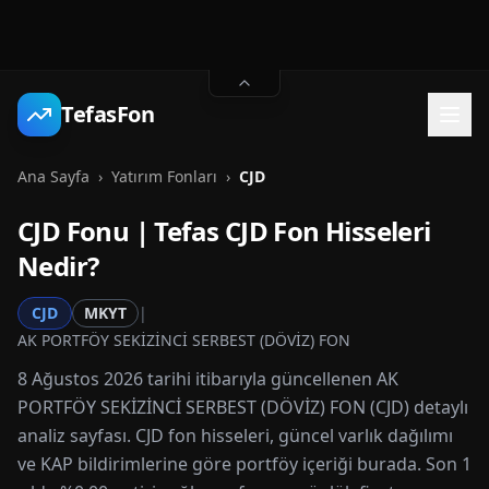
TefasFon
Ana Sayfa
›
Yatırım Fonları
›
CJD
CJD
Fonu | Tefas
CJD
Fon Hisseleri
Nedir?
CJD
MKYT
|
AK PORTFÖY SEKİZİNCİ SERBEST (DÖVİZ) FON
8 Ağustos 2026 tarihi itibarıyla güncellenen AK
PORTFÖY SEKİZİNCİ SERBEST (DÖVİZ) FON (CJD) detaylı
analiz sayfası. CJD fon hisseleri, güncel varlık dağılımı
ve KAP bildirimlerine göre portföy içeriği burada. Son 1