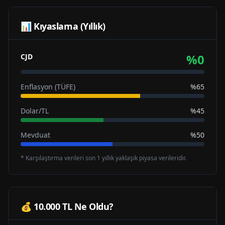
📊 Kıyaslama (Yıllık)
%
0
CJD
Enflasyon (TÜFE)
%65
Dolar/TL
%45
Mevduat
%50
* Karşılaştırma verileri son 1 yıllık yaklaşık piyasa verileridir.
💰 10.000 TL Ne Oldu?