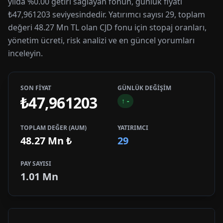
yılda %0.00 getiri sağlayan fonun, günlük fiyatı
₺47,961203 seviyesindedir. Yatırımcı sayısı 29, toplam
değeri 48.27 Mn TL olan CJD fonu için stopaj oranları,
yönetim ücreti, risk analizi ve en güncel yorumları
inceleyin.
SON FİYAT
GÜNLÜK DEĞİŞİM
₺47,961203
↑
-
TOPLAM DEĞER (AUM)
YATIRIMCI
48.27 Mn
₺
29
PAY SAYISI
1.01 Mn