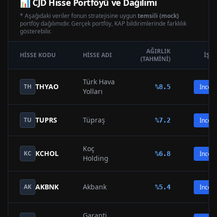
📊
CJD
Hisse Portföyü ve Dağılımı
* Aşağıdaki veriler fonun stratejisine uygun
temsili (mock)
portföy dağılımıdır. Gerçek portföy, KAP bildirimlerinde farklılık
gösterebilir.
AĞIRLIK
HISSE KODU
HISSE ADI
İŞL
(TAHMINI)
Türk Hava
THYAO
TH
%
8.5
İncele
Yolları
TUPRS
Tüpraş
TU
%
7.2
İncele
Koç
KCHOL
KC
%
6.8
İncele
Holding
AKBNK
Akbank
AK
%
5.4
İncele
Garanti