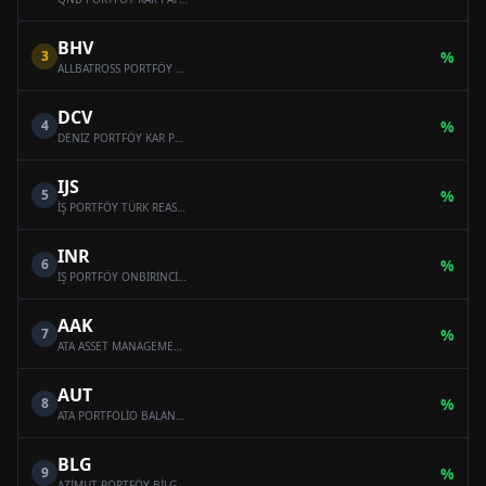
BHV
3
%
ALLBATROSS PORTFÖY BAHAR HİSSE SENEDİ SERBEST FON (HİSSE SENEDİ YOĞUN FON)
DCV
4
%
DENİZ PORTFÖY KAR PAYI ÖDEYEN SERBEST (DÖVİZ) FON
IJS
5
%
İŞ PORTFÖY TÜRK REASÜRANS SERBEST ÖZEL FON
INR
6
%
İŞ PORTFÖY ONBİRİNCİ SERBEST (DÖVİZ) FON
AAK
7
%
ATA ASSET MANAGEMENT MULTI-ASSET VARIABLE FUND
AUT
8
%
ATA PORTFOLİO BALANCED VARİABLE FUND
BLG
9
%
AZİMUT PORTFÖY BİLGE SERBEST ÖZEL FON