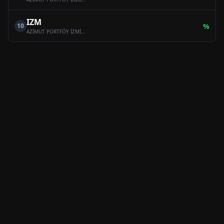
IZM
10
%
AZİMUT PORTFÖY İZMİR SERBEST (TL) ÖZEL FON