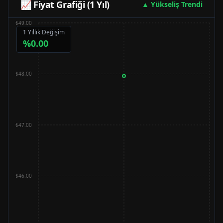
📈 Fiyat Grafiği (1 Yıl)
▲ Yükseliş Trendi
₺49.00
1 Yıllık Değişim
%
0.00
₺48.00
₺47.00
₺46.00