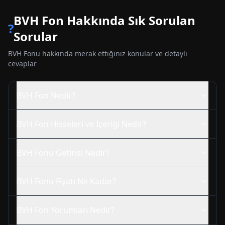
BVH
Fon Hakkında Sık Sorulan
?
Sorular
BVH
Fonu hakkında merak ettiğiniz konular ve detaylı
cevaplar
BVH
Fon Nedir?
BVH
Fon Hisseleri ve İçeriği Nedir?
BVH
Fonu Getirisi Nedir?
BVH
Fonu Fiyatı Ne Kadar?
BVH
Fon Yorumları Nedir?