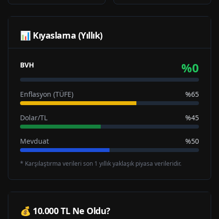
📊 Kıyaslama (Yıllık)
%
0
BVH
Enflasyon (TÜFE)
%65
Dolar/TL
%45
Mevduat
%50
* Karşılaştırma verileri son 1 yıllık yaklaşık piyasa verileridir.
💰 10.000 TL Ne Oldu?