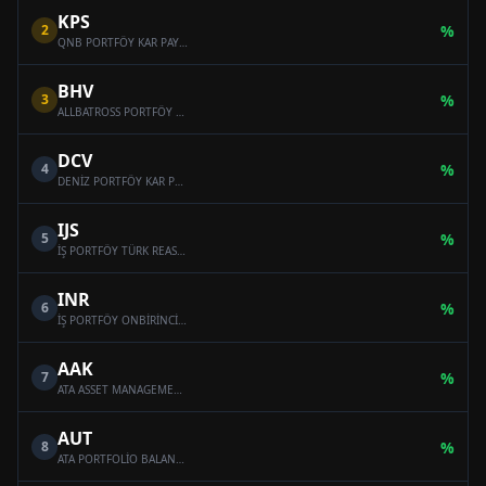
KPS
2
%
QNB PORTFÖY KAR PAYI ÖDEYEN ONİKİNCİ SERBEST (DÖVİZ) FON
BHV
3
%
ALLBATROSS PORTFÖY BAHAR HİSSE SENEDİ SERBEST FON (HİSSE SENEDİ YOĞUN FON)
DCV
4
%
DENİZ PORTFÖY KAR PAYI ÖDEYEN SERBEST (DÖVİZ) FON
IJS
5
%
İŞ PORTFÖY TÜRK REASÜRANS SERBEST ÖZEL FON
INR
6
%
İŞ PORTFÖY ONBİRİNCİ SERBEST (DÖVİZ) FON
AAK
7
%
ATA ASSET MANAGEMENT MULTI-ASSET VARIABLE FUND
AUT
8
%
ATA PORTFOLİO BALANCED VARİABLE FUND