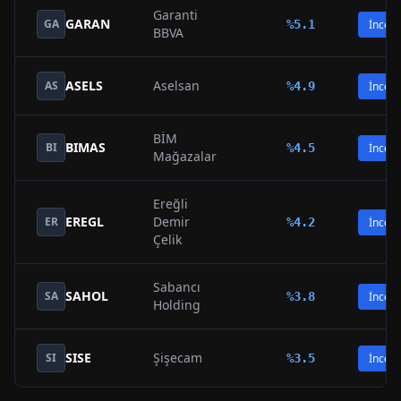
Garanti
GARAN
GA
%
5.1
İncele
BBVA
ASELS
Aselsan
AS
%
4.9
İncele
BİM
BIMAS
BI
%
4.5
İncele
Mağazalar
Ereğli
EREGL
Demir
ER
%
4.2
İncele
Çelik
Sabancı
SAHOL
SA
%
3.8
İncele
Holding
SISE
Şişecam
SI
%
3.5
İncele