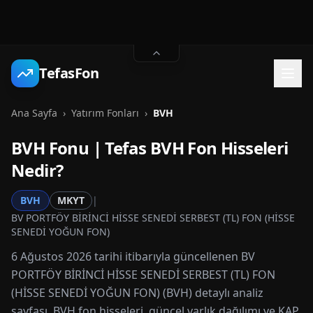
TefasFon
Ana Sayfa
›
Yatırım Fonları
›
BVH
BVH
Fonu | Tefas
BVH
Fon Hisseleri
Nedir?
BVH
MKYT
|
BV PORTFÖY BİRİNCİ HİSSE SENEDİ SERBEST (TL) FON (HİSSE
SENEDİ YOĞUN FON)
6 Ağustos 2026 tarihi itibarıyla güncellenen BV
PORTFÖY BİRİNCİ HİSSE SENEDİ SERBEST (TL) FON
(HİSSE SENEDİ YOĞUN FON) (BVH) detaylı analiz
sayfası. BVH fon hisseleri, güncel varlık dağılımı ve KAP