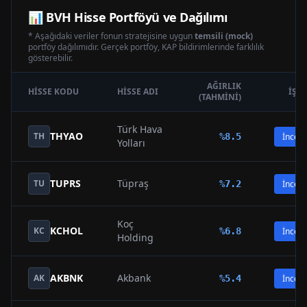
📊
BVH
Hisse Portföyü ve Dağılımı
* Aşağıdaki veriler fonun stratejisine uygun
temsili (mock)
portföy dağılımıdır. Gerçek portföy, KAP bildirimlerinde farklılık
gösterebilir.
AĞIRLIK
HISSE KODU
HISSE ADI
İŞL
(TAHMINI)
Türk Hava
THYAO
TH
%
8.5
İncele
Yolları
TUPRS
Tüpraş
TU
%
7.2
İncele
Koç
KCHOL
KC
%
6.8
İncele
Holding
AKBNK
Akbank
AK
%
5.4
İncele