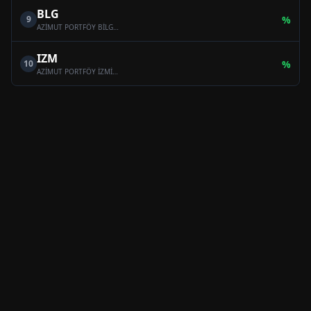
BLG
9
%
AZİMUT PORTFÖY BİLGE SERBEST ÖZEL FON
IZM
10
%
AZİMUT PORTFÖY İZMİR SERBEST (TL) ÖZEL FON