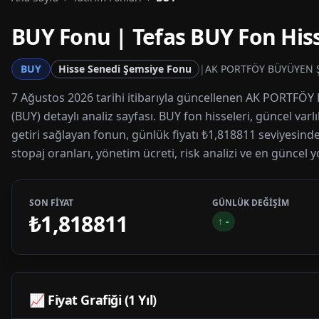
BUY
Fonu | Tefas
BUY
Fon Hiss
BUY
Hisse Senedi Şemsiye Fonu
|
AK PORTFÖY BÜYÜYEN Ş
7 Ağustos 2026 tarihi itibarıyla güncellenen AK PORT
(BUY) detaylı analiz sayfası. BUY fon hisseleri, güncel var
getiri sağlayan fonun, günlük fiyatı ₺1,818811 seviyesinde
stopaj oranları, yönetim ücreti, risk analizi ve en güncel y
SON FİYAT
GÜNLÜK DEĞİŞİM
₺1,818811
↑
-
📈 Fiyat Grafiği (1 Yıl)