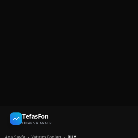
TefasFon
FİNANS & ANALİZ
Ana Sayfa
›
Yatırım Fonları
›
BUY