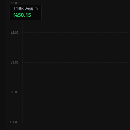
₺3.00
1 Yıllık Değişim
%
50.15
₺2.00
₺1.00
₺0.00
₺-1.00