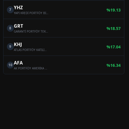
YHZ
7
%
19.13
YAPI KREDİ PORTFÖY BIST TEKNOLOJİ AĞIRLIK SINIRLAMALI ENDEKSİ HİSSE SENEDİ FONU ( HİSSE SENEDİ YOĞUN FON)
GRT
8
%
18.57
GARANTİ PORTFÖY TEKNOLOJİ ŞİRKETLERİ HİSSE SENEDİ (TL) FONU (HİSSE SENEDİ YOĞUN FON)
KHJ
9
%
17.04
ATLAS PORTFÖY KATILIM HİSSE SENEDİ FONU (HİSSE SENEDİ YOĞUN FON)
AFA
10
%
16.34
AK PORTFÖY AMERİKA YABANCI HİSSE SENEDİ FONU