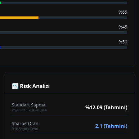
%65
%45
%50
📉 Risk Analizi
Standart Sapma
%12.09 (Tahmini)
Volatilite / Risk Seviyesi
Sharpe Oranı
2.1 (Tahmini)
Risk Başına Getiri