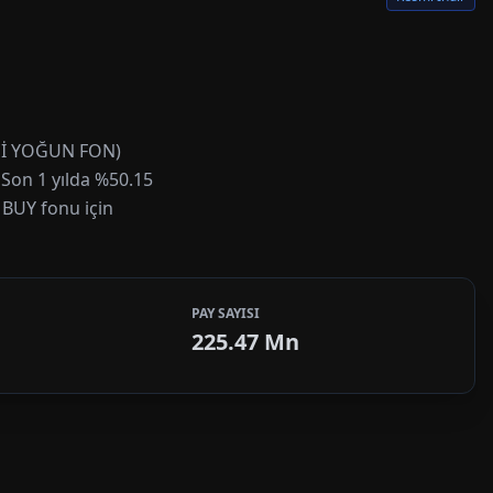
EDİ YOĞUN FON)
. Son 1 yılda %50.15
 BUY fonu için
PAY SAYISI
225.47 Mn