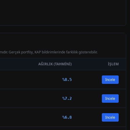
ıdır. Gerçek portföy, KAP bildirimlerinde farklılık gösterebilir.
AĞIRLIK (TAHMINI)
İŞLEM
%
8.5
İncele
%
7.2
İncele
%
6.8
İncele