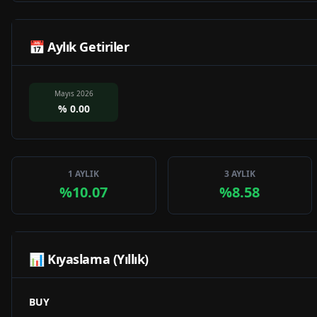
📅 Aylık Getiriler
Mayıs 2026
%
0.00
1 AYLIK
3 AYLIK
%10.07
%8.58
📊 Kıyaslama (Yıllık)
BUY