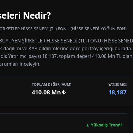
eleri Nedir?
İRKETLER HİSSE SENEDİ (TL) FONU (HİSSE SENEDİ YOĞUN FON)
FÖY BÜYÜYEN ŞİRKETLER HİSSE SENEDİ (TL) FONU (HİSSE SEN
lık dağılımı ve KAP bildirimlerine göre portföy içeriği burada
dir. Yatırımcı sayısı 18,187, toplam değeri 410.08 Mn TL olan
orumları inceleyin.
TOPLAM DEĞER (AUM)
YATIRIMCI
410.08 Mn
₺
18,187
▲ Yükseliş Trendi