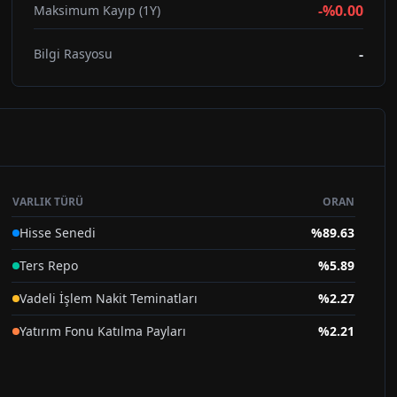
-%0.00
Maksimum Kayıp (1Y)
-
Bilgi Rasyosu
VARLIK TÜRÜ
ORAN
Hisse Senedi
%
89.63
Ters Repo
%
5.89
Vadeli İşlem Nakit Teminatları
%
2.27
Yatırım Fonu Katılma Payları
%
2.21