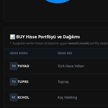
📊
BUY
Hisse Portföyü ve Dağılımı
* Aşağıdaki veriler fonun stratejisine uygun
temsili (mock)
portföy dağılım
HISSE KODU
HISSE ADI
THYAO
Türk Hava Yolları
TH
TUPRS
Tüpraş
TU
KCHOL
Koç Holding
KC