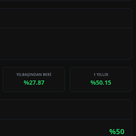
YILBAŞINDAN BERİ
1 YILLIK
%27.87
%50.15
%
50