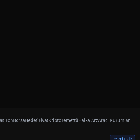
as Fon
Borsa
Hedef Fiyat
Kripto
Temettü
Halka Arz
Aracı Kurumlar
Resmi İndir