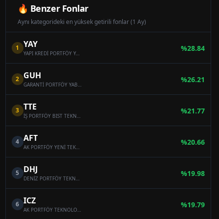
🔥 Benzer Fonlar
Aynı kategorideki en yüksek getirili fonlar (1 Ay)
YAY
1
%
28.84
YAPI KREDİ PORTFÖY YABANCI TEKNOLOJİ SEKTÖRÜ HİSSE SENEDİ FONU
GUH
2
%
26.21
GARANTİ PORTFÖY YABANCI TEKNOLOJİ HİSSE SENEDİ FONU
TTE
3
%
21.77
İŞ PORTFÖY BIST TEKNOLOJİ AĞIRLIK SINIRLAMALI ENDEKSİ HİSSE SENEDİ (TL) FONU (HİSSE SENEDİ YOĞUN FON)
AFT
4
%
20.66
AK PORTFÖY YENİ TEKNOLOJİLER YABANCI HİSSE SENEDİ FONU
DHJ
5
%
19.98
DENİZ PORTFÖY TEKNOLOJİ ŞİRKETLERİ HİSSE SENEDİ FONU (HİSSE SENEDİ YOĞUN FON)
ICZ
6
%
19.79
AK PORTFÖY TEKNOLOJİ ŞİRKETLERİ HİSSE SENEDİ (TL) FONU (HİSSE SENEDİ YOĞUN FON)