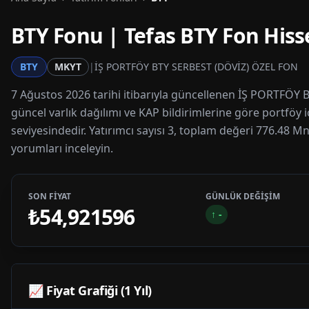
BTY
Fonu | Tefas
BTY
Fon Hisse
BTY
MKYT
|
İŞ PORTFÖY BTY SERBEST (DÖVİZ) ÖZEL FON
7 Ağustos 2026 tarihi itibarıyla güncellenen İŞ PORTFÖY B
güncel varlık dağılımı ve KAP bildirimlerine göre portföy 
seviyesindedir. Yatırımcı sayısı 3, toplam değeri 776.48 Mn
yorumları inceleyin.
SON FİYAT
GÜNLÜK DEĞİŞİM
₺54,921596
↑
-
📈 Fiyat Grafiği (1 Yıl)