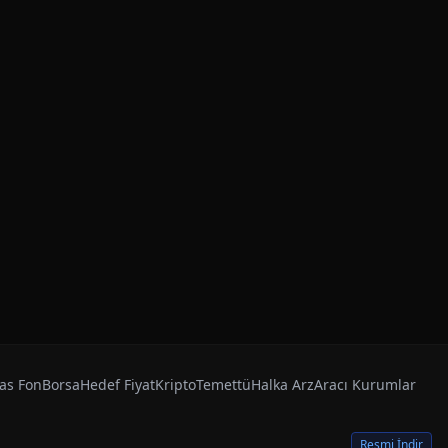
as Fon
Borsa
Hedef Fiyat
Kripto
Temettü
Halka Arz
Aracı Kurumlar
Resmi İndir