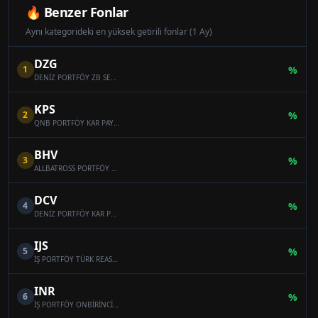
🔥 Benzer Fonlar
Aynı kategorideki en yüksek getirili fonlar (1 Ay)
DZG
1
%
DENİZ PORTFÖY ZB SERBEST (DÖVİZ) ÖZEL FON
KPS
2
%
QNB PORTFÖY KAR PAYI ÖDEYEN ONİKİNCİ SERBEST (DÖVİZ) FON
BHV
3
%
ALLBATROSS PORTFÖY BAHAR HİSSE SENEDİ SERBEST FON (HİSSE SENEDİ YOĞUN FON)
DCV
4
%
DENİZ PORTFÖY KAR PAYI ÖDEYEN SERBEST (DÖVİZ) FON
IJS
5
%
İŞ PORTFÖY TÜRK REASÜRANS SERBEST ÖZEL FON
INR
6
%
İŞ PORTFÖY ONBİRİNCİ SERBEST (DÖVİZ) FON