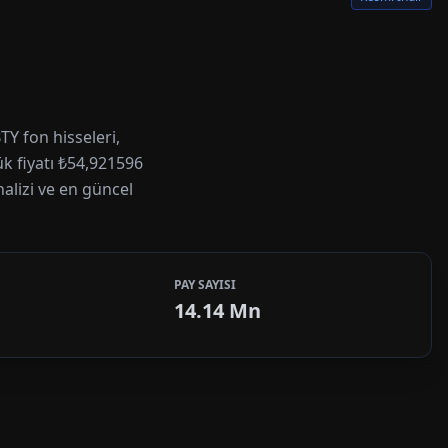
Y fon hisseleri,
ük fiyatı ₺54,921596
nalizi ve en güncel
PAY SAYISI
14.14 Mn