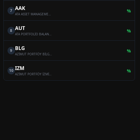
AAK
7
%
ATA ASSET MANAGEMENT MULTI-ASSET VARIABLE FUND
AUT
8
%
ATA PORTFOLİO BALANCED VARİABLE FUND
BLG
9
%
AZİMUT PORTFÖY BİLGE SERBEST ÖZEL FON
IZM
10
%
AZİMUT PORTFÖY İZMİR SERBEST (TL) ÖZEL FON