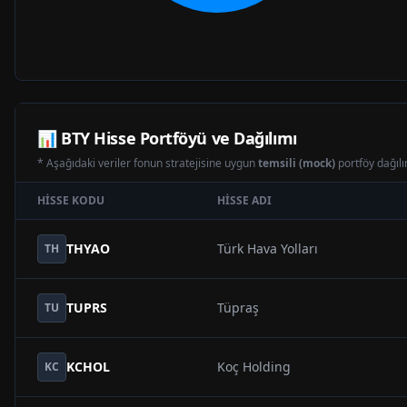
📊
BTY
Hisse Portföyü ve Dağılımı
* Aşağıdaki veriler fonun stratejisine uygun
temsili (mock)
portföy dağılım
HISSE KODU
HISSE ADI
THYAO
Türk Hava Yolları
TH
TUPRS
Tüpraş
TU
KCHOL
Koç Holding
KC