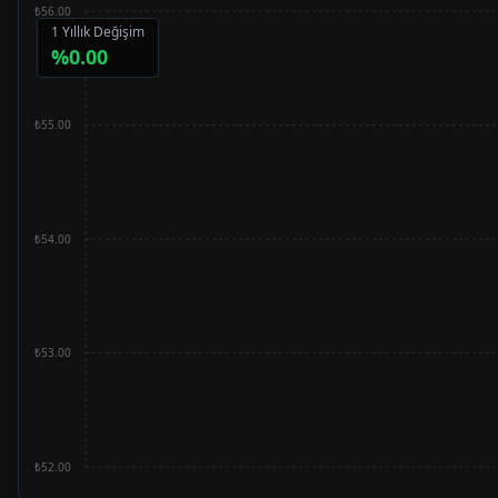
₺56.00
1 Yıllık Değişim
%
0.00
₺55.00
₺54.00
₺53.00
₺52.00