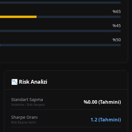
%65
%45
%50
📉 Risk Analizi
Standart Sapma
%0.00 (Tahmini)
Volatilite / Risk Seviyesi
Sharpe Oranı
1.2 (Tahmini)
Risk Başına Getiri