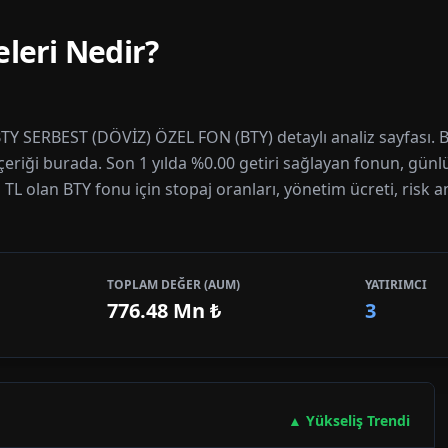
leri Nedir?
TY SERBEST (DÖVİZ) ÖZEL FON (BTY) detaylı analiz sayfası. BT
içeriği burada. Son 1 yılda %0.00 getiri sağlayan fonun, günl
 TL olan BTY fonu için stopaj oranları, yönetim ücreti, risk a
TOPLAM DEĞER (AUM)
YATIRIMCI
776.48 Mn
₺
3
▲ Yükseliş Trendi