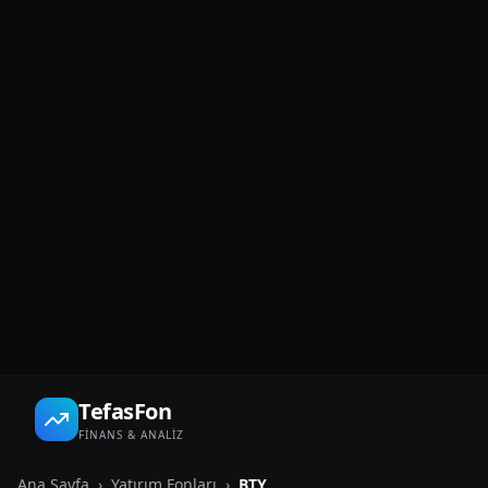
TefasFon
FİNANS & ANALİZ
Ana Sayfa
›
Yatırım Fonları
›
BTY