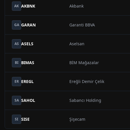
AKBNK
Akbank
AK
GARAN
Garanti BBVA
GA
ASELS
Aselsan
AS
BIMAS
BİM Mağazalar
BI
EREGL
Ereğli Demir Çelik
ER
SAHOL
Sabancı Holding
SA
SISE
Şişecam
SI