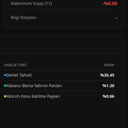
-%0.00
Maksimum Kayıp (1Y)
-
Bilgi Rasyosu
VARLIK TÜRÜ
ORAN
Devlet Tahvili
%
26.45
Yabancı Borsa Yatırım Fonları
%
1.20
Yatırım Fonu Katılma Payları
%
0.66