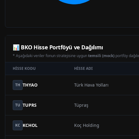
📊
BKO
Hisse Portföyü ve Dağılımı
* Aşağıdaki veriler fonun stratejisine uygun
temsili (mock)
portföy dağılım
HISSE KODU
HISSE ADI
THYAO
Türk Hava Yolları
TH
TUPRS
Tüpraş
TU
KCHOL
Koç Holding
KC