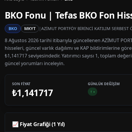
BKO
Fonu | Tefas
BKO
Fon Hiss
BKO
MKYT
|
AZİMUT PORTFÖY BİRİNCİ KATILIM SERBEST 
8 Ağustos 2026 tarihi itibarıyla güncellenen AZİMUT POR
hisseleri, güncel varlık dağılımı ve KAP bildirimlerine gör
₺1,141717 seviyesindedir. Yatırımcı sayısı 1, toplam değeri
güncel yorumları inceleyin.
SON FİYAT
GÜNLÜK DEĞİŞİM
₺1,141717
↑
-
📈 Fiyat Grafiği (1 Yıl)