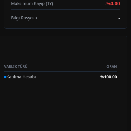
-%0.00
Maksimum Kayıp (1Y)
-
Bilgi Rasyosu
VARLIK TÜRÜ
ORAN
Katılma Hesabı
%
100.00