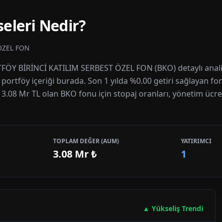
eleri Nedir?
ÖZEL FON
TFÖY BİRİNCİ KATILIM SERBEST ÖZEL FON (BKO) detaylı anali
e portföy içeriği burada. Son 1 yılda %0.00 getiri sağlayan fo
 3.08 Mr TL olan BKO fonu için stopaj oranları, yönetim ücreti
TOPLAM DEĞER (AUM)
YATIRIMCI
3.08 Mr
₺
1
▲ Yükseliş Trendi