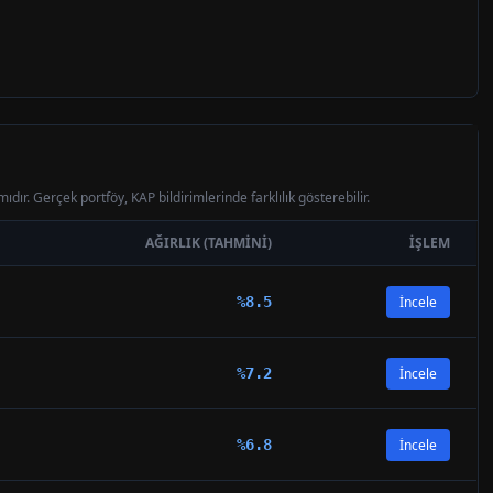
ıdır. Gerçek portföy, KAP bildirimlerinde farklılık gösterebilir.
AĞIRLIK (TAHMINI)
İŞLEM
%
8.5
İncele
%
7.2
İncele
%
6.8
İncele