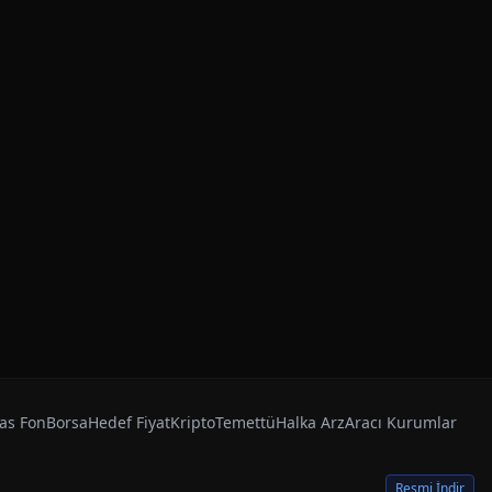
as Fon
Borsa
Hedef Fiyat
Kripto
Temettü
Halka Arz
Aracı Kurumlar
Resmi İndir