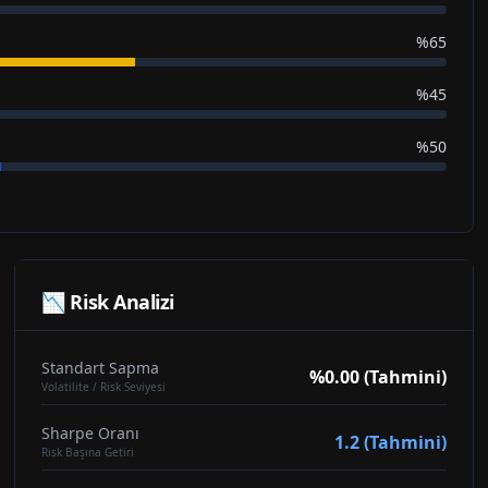
%65
%45
%50
📉 Risk Analizi
Standart Sapma
%0.00 (Tahmini)
Volatilite / Risk Seviyesi
Sharpe Oranı
1.2 (Tahmini)
Risk Başına Getiri