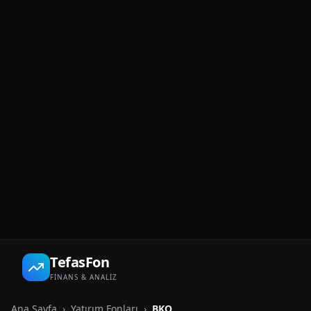
TefasFon
FİNANS & ANALİZ
Ana Sayfa
›
Yatırım Fonları
›
BKO