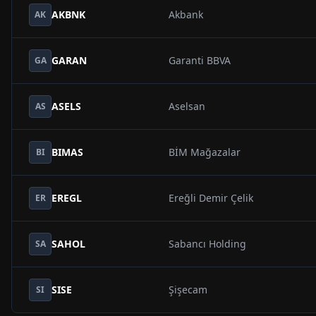
AKBNK
Akbank
AK
GARAN
Garanti BBVA
GA
ASELS
Aselsan
AS
BIMAS
BİM Mağazalar
BI
EREGL
Ereğli Demir Çelik
ER
SAHOL
Sabancı Holding
SA
SISE
Şişecam
SI