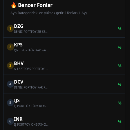
🔥 Benzer Fonlar
Aynı kategorideki en yüksek getirili fonlar (1 Ay)
DZG
1
%
DENİZ PORTFÖY ZB SERBEST (DÖVİZ) ÖZEL FON
KPS
2
%
QNB PORTFÖY KAR PAYI ÖDEYEN ONİKİNCİ SERBEST (DÖVİZ) FON
BHV
3
%
ALLBATROSS PORTFÖY BAHAR HİSSE SENEDİ SERBEST FON (HİSSE SENEDİ YOĞUN FON)
DCV
4
%
DENİZ PORTFÖY KAR PAYI ÖDEYEN SERBEST (DÖVİZ) FON
IJS
5
%
İŞ PORTFÖY TÜRK REASÜRANS SERBEST ÖZEL FON
INR
6
%
İŞ PORTFÖY ONBİRİNCİ SERBEST (DÖVİZ) FON