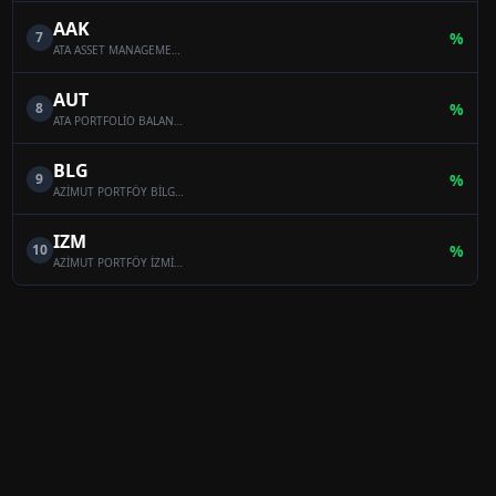
AAK
7
%
ATA ASSET MANAGEMENT MULTI-ASSET VARIABLE FUND
AUT
8
%
ATA PORTFOLİO BALANCED VARİABLE FUND
BLG
9
%
AZİMUT PORTFÖY BİLGE SERBEST ÖZEL FON
IZM
10
%
AZİMUT PORTFÖY İZMİR SERBEST (TL) ÖZEL FON