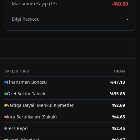
-%0.00
Maksimum Kayıp (1Y)
-
Bilgi Rasyosu
VARLIK TÜRÜ
ORAN
Finansman Bonosu
%
47.13
Özel Sektör Tahvili
%
35.85
Varlığa Dayalı Menkul Kıymetler
%
8.69
Kira Sertifikaları (Sukuk)
%
4.65
Ters Repo
%
2.45
Vadeli Mevduat
%
0.87