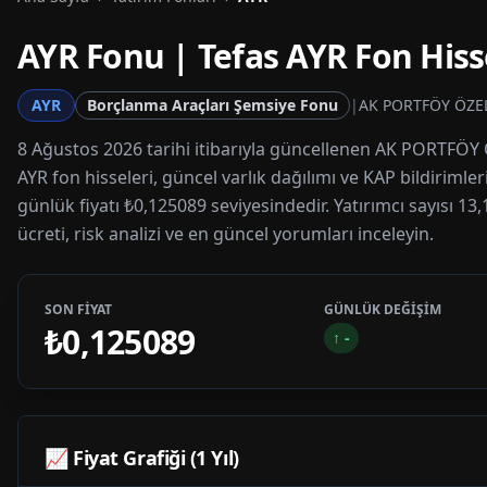
AYR
Fonu | Tefas
AYR
Fon Hiss
AYR
Borçlanma Araçları Şemsiye Fonu
|
AK PORTFÖY ÖZE
8 Ağustos 2026 tarihi itibarıyla güncellenen AK PORTFÖ
AYR fon hisseleri, güncel varlık dağılımı ve KAP bildirimle
günlük fiyatı ₺0,125089 seviyesindedir. Yatırımcı sayısı 1
ücreti, risk analizi ve en güncel yorumları inceleyin.
SON FİYAT
GÜNLÜK DEĞİŞİM
₺0,125089
↑
-
📈 Fiyat Grafiği (1 Yıl)