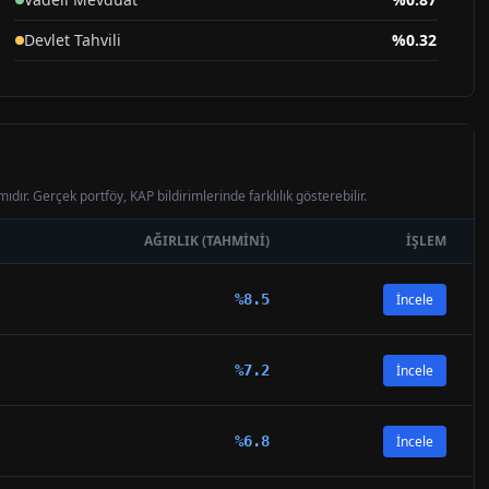
Devlet Tahvili
%
0.32
Takasbank Para Piyasası
%
0.04
ıdır. Gerçek portföy, KAP bildirimlerinde farklılık gösterebilir.
AĞIRLIK (TAHMINI)
İŞLEM
%
8.5
İncele
%
7.2
İncele
%
6.8
İncele