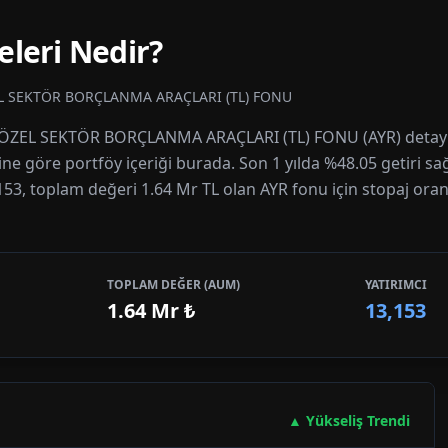
eleri Nedir?
L SEKTÖR BORÇLANMA ARAÇLARI (TL) FONU
Y ÖZEL SEKTÖR BORÇLANMA ARAÇLARI (TL) FONU (AYR) detaylı 
rine göre portföy içeriği burada. Son 1 yılda %48.05 getiri s
3,153, toplam değeri 1.64 Mr TL olan AYR fonu için stopaj oran
TOPLAM DEĞER (AUM)
YATIRIMCI
1.64 Mr
₺
13,153
▲ Yükseliş Trendi