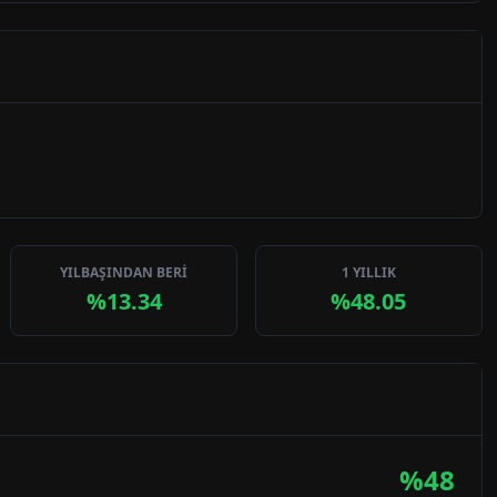
YILBAŞINDAN BERİ
1 YILLIK
%13.34
%48.05
%
48