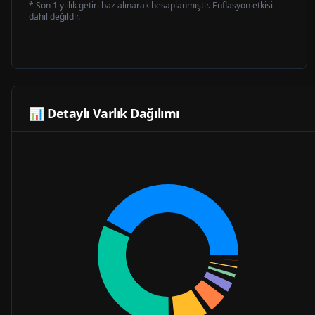
* Son 1 yıllık getiri baz alınarak hesaplanmıştır. Enflasyon etkisi
dahil değildir.
📊 Detaylı Varlık Dağılımı