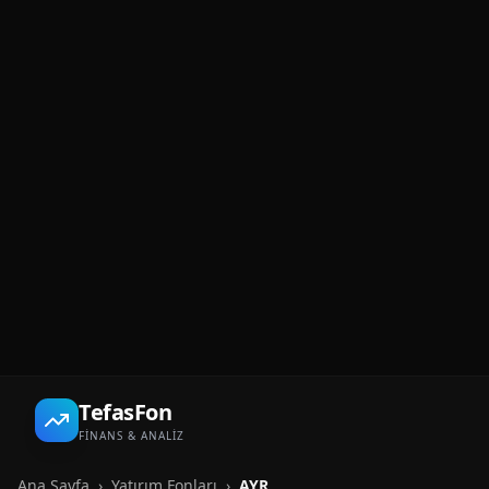
TefasFon
FİNANS & ANALİZ
Ana Sayfa
›
Yatırım Fonları
›
AYR