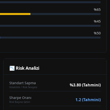
%65
%45
%50
📉 Risk Analizi
Standart Sapma
%3.80 (Tahmini)
Volatilite / Risk Seviyesi
Sharpe Oranı
1.2 (Tahmini)
Risk Başına Getiri