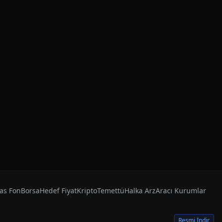
as Fon
Borsa
Hedef Fiyat
Kripto
Temettü
Halka Arz
Aracı Kurumlar
Resmi İndir