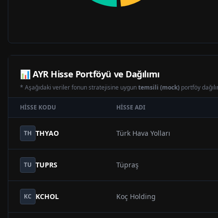
📊
AYR
Hisse Portföyü ve Dağılımı
* Aşağıdaki veriler fonun stratejisine uygun
temsili (mock)
portföy dağılım
HISSE KODU
HISSE ADI
THYAO
Türk Hava Yolları
TH
TUPRS
Tüpraş
TU
KCHOL
Koç Holding
KC