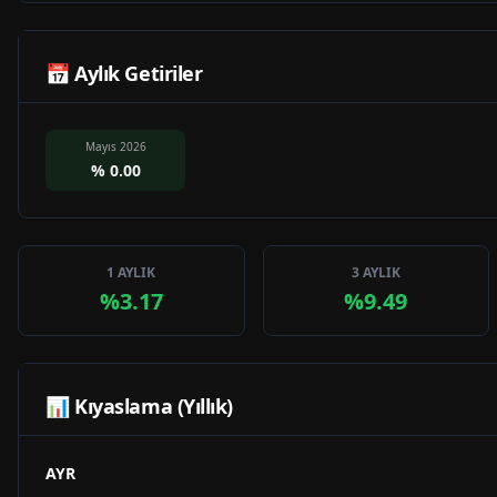
📅 Aylık Getiriler
Mayıs 2026
%
0.00
1 AYLIK
3 AYLIK
%3.17
%9.49
📊 Kıyaslama (Yıllık)
AYR