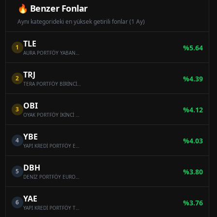
🔥 Benzer Fonlar
Aynı kategorideki en yüksek getirili fonlar (1 Ay)
TLE
1
%
5.64
AURA PORTFÖY YABANCI BORÇLANMA ARAÇLARI FONU
TRJ
2
%
4.39
TERA PORTFÖY BİRİNCİ BORÇLANMA ARAÇLARI (TL) FONU
OBI
3
%
4.12
OYAK PORTFÖY İKİNCİ BORÇLANMA ARAÇLARI (TL) FONU
YBE
4
%
4.03
YAPI KREDİ PORTFÖY EUROBOND (DOLAR) BORÇLANMA ARAÇLARI FONU
DBH
5
%
3.80
DENİZ PORTFÖY EUROBOND (DÖVİZ) BORÇLANMA ARAÇLARI FONU
YAE
6
%
3.76
YAPI KREDİ PORTFÖY TLREF'E ENDEKSLİ BORÇLANMA ARAÇLARI (TL) FONU