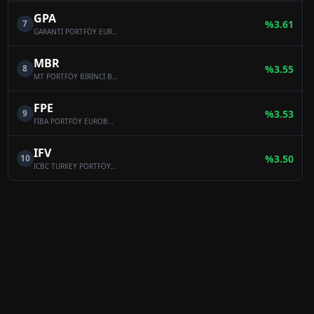
GPA
7
%
3.61
GARANTİ PORTFÖY EUROBOND BORÇLANMA ARAÇLARI (DÖVİZ) FONU
MBR
8
%
3.55
MT PORTFÖY BİRİNCİ BORÇLANMA ARAÇLARI FONU
FPE
9
%
3.53
FİBA PORTFÖY EUROBOND BORÇLANMA ARAÇLARI (DÖVİZ) FONU
IFV
10
%
3.50
ICBC TURKEY PORTFÖY BİRİNCİ KISA VADELİ BORÇLANMA ARAÇLARI (TL) FONU