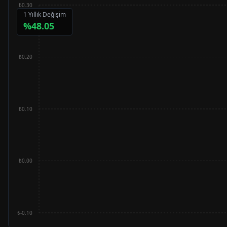
₺0.30
1 Yıllık Değişim
%
48.05
₺0.20
₺0.10
₺0.00
₺-0.10