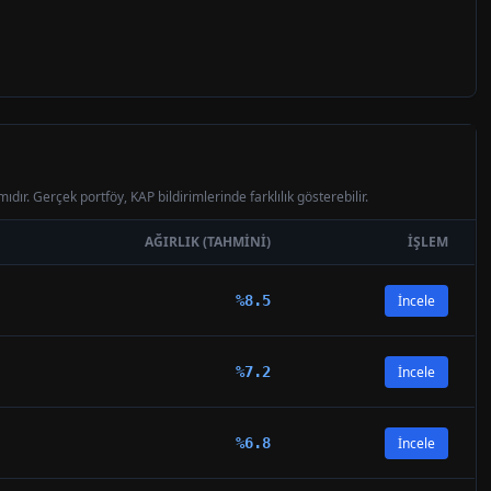
ıdır. Gerçek portföy, KAP bildirimlerinde farklılık gösterebilir.
AĞIRLIK (TAHMINI)
İŞLEM
%
8.5
İncele
%
7.2
İncele
%
6.8
İncele