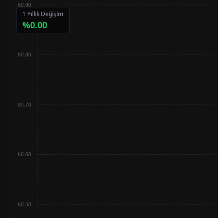
₺0.90
1 Yıllık Değişim
%
0.00
₺0.80
₺0.70
₺0.60
₺0.50