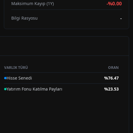
-%0.00
Maksimum Kayıp (1Y)
-
Bilgi Rasyosu
VARLIK TÜRÜ
ORAN
Hisse Senedi
%
76.47
Yatırım Fonu Katılma Payları
%
23.53