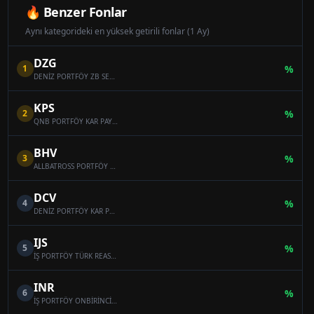
🔥 Benzer Fonlar
Aynı kategorideki en yüksek getirili fonlar (1 Ay)
DZG
1
%
DENİZ PORTFÖY ZB SERBEST (DÖVİZ) ÖZEL FON
KPS
2
%
QNB PORTFÖY KAR PAYI ÖDEYEN ONİKİNCİ SERBEST (DÖVİZ) FON
BHV
3
%
ALLBATROSS PORTFÖY BAHAR HİSSE SENEDİ SERBEST FON (HİSSE SENEDİ YOĞUN FON)
DCV
4
%
DENİZ PORTFÖY KAR PAYI ÖDEYEN SERBEST (DÖVİZ) FON
IJS
5
%
İŞ PORTFÖY TÜRK REASÜRANS SERBEST ÖZEL FON
INR
6
%
İŞ PORTFÖY ONBİRİNCİ SERBEST (DÖVİZ) FON