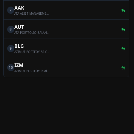
AAK
7
%
ATA ASSET MANAGEMENT MULTI-ASSET VARIABLE FUND
AUT
8
%
ATA PORTFOLİO BALANCED VARİABLE FUND
BLG
9
%
AZİMUT PORTFÖY BİLGE SERBEST ÖZEL FON
IZM
10
%
AZİMUT PORTFÖY İZMİR SERBEST (TL) ÖZEL FON