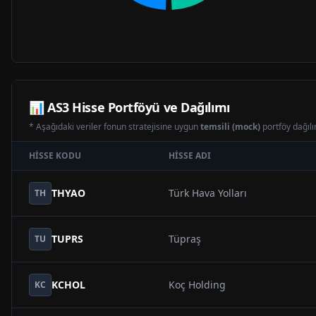
📊
AS3
Hisse Portföyü ve Dağılımı
* Aşağıdaki veriler fonun stratejisine uygun
temsili (mock)
portföy dağılım
HISSE KODU
HISSE ADI
THYAO
Türk Hava Yolları
TH
TUPRS
Tüpraş
TU
KCHOL
Koç Holding
KC