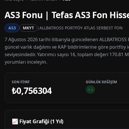
AS3
Fonu | Tefas
AS3
Fon Hisse
AS3
MKYT
|
ALLBATROSS PORTFÖY ATLAS SERBEST FON
7 Ağustos 2026 tarihi itibarıyla güncellenen ALLBATROSS 
güncel varlık dağılımı ve KAP bildirimlerine göre portföy 
seviyesindedir. Yatırımcı sayısı 16, toplam değeri 170.81 M
yorumları inceleyin.
SON FİYAT
GÜNLÜK DEĞİŞİM
₺0,756304
↑
-
📈 Fiyat Grafiği (1 Yıl)