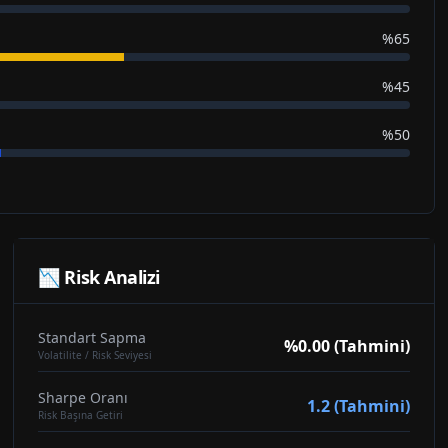
%65
%45
%50
📉 Risk Analizi
Standart Sapma
%0.00 (Tahmini)
Volatilite / Risk Seviyesi
Sharpe Oranı
1.2 (Tahmini)
Risk Başına Getiri