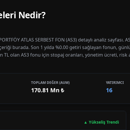
leri Nedir?
PORTFÖY ATLAS SERBEST FON (AS3) detaylı analiz sayfası. AS3
içeriği burada. Son 1 yılda %0.00 getiri sağlayan fonun, günl
n TL olan AS3 fonu için stopaj oranları, yönetim ücreti, risk 
TOPLAM DEĞER (AUM)
YATIRIMCI
170.81 Mn
₺
16
▲ Yükseliş Trendi