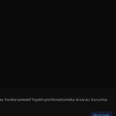
as Fon
Borsa
Hedef Fiyat
Kripto
Temettü
Halka Arz
Aracı Kurumlar
Resmi İndir