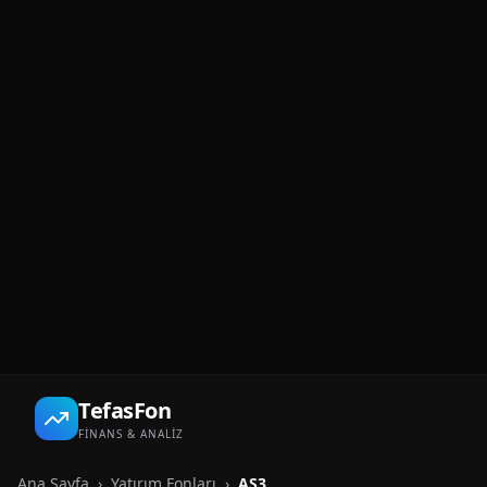
TefasFon
FİNANS & ANALİZ
Ana Sayfa
›
Yatırım Fonları
›
AS3