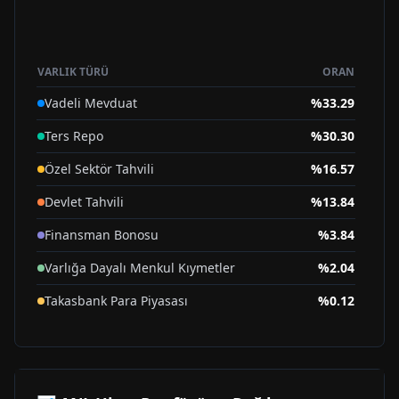
VARLIK TÜRÜ
ORAN
Vadeli Mevduat
%
33.29
Ters Repo
%
30.30
Özel Sektör Tahvili
%
16.57
Devlet Tahvili
%
13.84
Finansman Bonosu
%
3.84
Varlığa Dayalı Menkul Kıymetler
%
2.04
Takasbank Para Piyasası
%
0.12