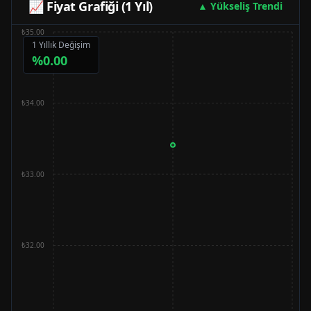
📈 Fiyat Grafiği (1 Yıl)
▲ Yükseliş Trendi
₺35.00
1 Yıllık Değişim
%
0.00
₺34.00
₺33.00
₺32.00