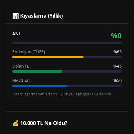
📊 Kıyaslama (Yıllık)
%
0
ANL
Enflasyon (TÜFE)
%65
Dolar/TL
%45
Mevduat
%50
* Karşılaştırma verileri son 1 yıllık yaklaşık piyasa verileridir.
💰 10.000 TL Ne Oldu?