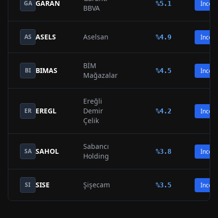
GARAN
GA
%
5.1
İncele
BBVA
ASELS
Aselsan
AS
%
4.9
İncele
BİM
BIMAS
BI
%
4.5
İncele
Mağazalar
Ereğli
EREGL
Demir
ER
%
4.2
İncele
Çelik
Sabancı
SAHOL
SA
%
3.8
İncele
Holding
SISE
Şişecam
SI
%
3.5
İncele