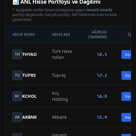
📊
ANL
Hisse Portföyü ve Dağılımı
* Aşağıdaki veriler fonun stratejisine uygun
temsili (mock)
portföy dağılımıdır. Gerçek portföy, KAP bildirimlerinde farklılık
gösterebilir.
AĞIRLIK
HISSE KODU
HISSE ADI
İŞL
(TAHMINI)
Türk Hava
THYAO
TH
%
8.5
İncele
Yolları
TUPRS
Tüpraş
TU
%
7.2
İncele
Koç
KCHOL
KC
%
6.8
İncele
Holding
AKBNK
Akbank
AK
%
5.4
İncele
Garanti