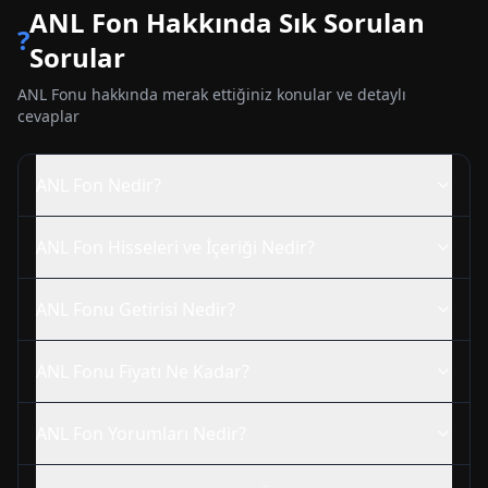
ANL
Fon Hakkında Sık Sorulan
?
Sorular
ANL
Fonu hakkında merak ettiğiniz konular ve detaylı
cevaplar
ANL
Fon Nedir?
ANL
Fon Hisseleri ve İçeriği Nedir?
ANL
Fonu Getirisi Nedir?
ANL
Fonu Fiyatı Ne Kadar?
ANL
Fon Yorumları Nedir?