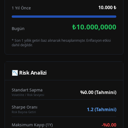
10.000 ₺
1 Yıl Önce
₺10.000,0000
Bugün
* Son 1 yıllık getiri baz alınarak hesaplanmıştır. Enflasyon etkisi
dahil değildir.
📉 Risk Analizi
Standart Sapma
%0.00 (Tahmini)
Volatilite / Risk Seviyesi
Sharpe Oranı
1.2 (Tahmini)
Risk Başına Getiri
-%0.00
Maksimum Kayıp (1Y)