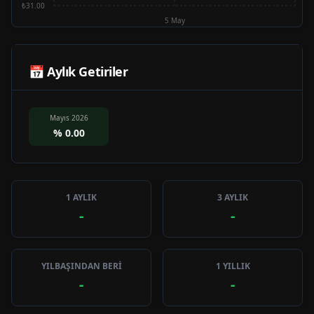
₺31.00
5 May
📅 Aylık Getiriler
Mayıs 2026
%
0.00
1 AYLIK
3 AYLIK
-
-
YILBAŞINDAN BERİ
1 YILLIK
-
-