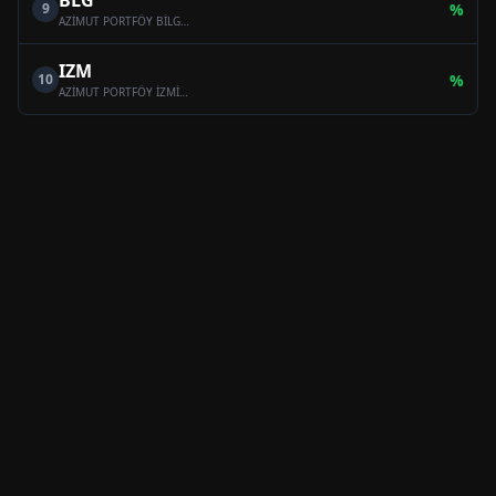
BLG
9
%
AZİMUT PORTFÖY BİLGE SERBEST ÖZEL FON
IZM
10
%
AZİMUT PORTFÖY İZMİR SERBEST (TL) ÖZEL FON