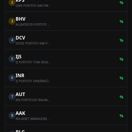
KPS
2
%
QNB PORTFÖY KAR PAYI ÖDEYEN ONİKİNCİ SERBEST (DÖVİZ) FON
BHV
3
%
ALLBATROSS PORTFÖY BAHAR HİSSE SENEDİ SERBEST FON (HİSSE SENEDİ YOĞUN FON)
DCV
4
%
DENİZ PORTFÖY KAR PAYI ÖDEYEN SERBEST (DÖVİZ) FON
IJS
5
%
İŞ PORTFÖY TÜRK REASÜRANS SERBEST ÖZEL FON
INR
6
%
İŞ PORTFÖY ONBİRİNCİ SERBEST (DÖVİZ) FON
AUT
7
%
ATA PORTFOLİO BALANCED VARİABLE FUND
AAK
8
%
ATA ASSET MANAGEMENT MULTI-ASSET VARIABLE FUND