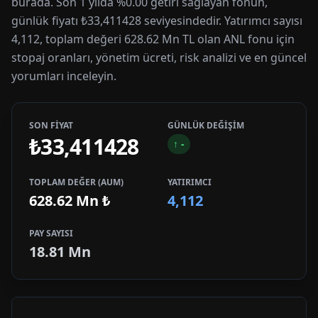
burada. Son 1 yılda %0.00 getiri sağlayan fonun,
günlük fiyatı ₺33,411428 seviyesindedir. Yatırımcı sayısı
4,112, toplam değeri 628.62 Mn TL olan ANL fonu için
stopaj oranları, yönetim ücreti, risk analizi ve en güncel
yorumları inceleyin.
SON FİYAT
GÜNLÜK DEĞİŞİM
₺33,411428
↑
-
TOPLAM DEĞER (AUM)
YATIRIMCI
628.62 Mn
₺
4,112
PAY SAYISI
18.81 Mn