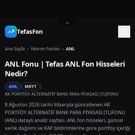
TefasFon
Ana Sayfa
›
Yatırım Fonları
›
ANL
ANL
Fonu | Tefas
ANL
Fon Hisseleri
Nedir?
ANL
MKYT
|
AK PORTFÖY ALTERNATİF BANK PARA PİYASASI (TL)FONU
8 Ağustos 2026 tarihi itibarıyla güncellenen AK
PORTFÖY ALTERNATİF BANK PARA PİYASASI (TL)FONU
(ANL) detaylı analiz sayfası. ANL fon hisseleri, güncel
varlık dağılımı ve KAP bildirimlerine göre portföy içeriği