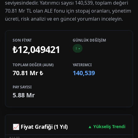
seviyesindedir. Yatırımcı sayısı 140,539, toplam değeri
70.81 Mr TL olan ALE fonu için stopaj oranları, yönetim
ücreti, risk analizi ve en güncel yorumları inceleyin.
SON FİYAT
GÜNLÜK DEĞİŞİM
₺12,049421
↑
-
TOPLAM DEĞER (AUM)
YATIRIMCI
70.81 Mr
₺
140,539
PAY SAYISI
5.88 Mr
📈 Fiyat Grafiği (1 Yıl)
▲ Yükseliş Trendi
₺14.00