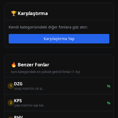
🏆 Karşılaştırma
Kendi kategorisindeki diğer fonlara göz atın:
Karşılaştırma Yap
🔥 Benzer Fonlar
Aynı kategorideki en yüksek getirili fonlar (1 Ay)
DZG
1
%
DENİZ PORTFÖY ZB SERBEST (DÖVİZ) ÖZEL FON
KPS
2
%
QNB PORTFÖY KAR PAYI ÖDEYEN ONİKİNCİ SERBEST (DÖVİZ) FON
BHV