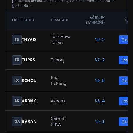
portföy dağılımıdır. Gerçek portföy, KAP bildirimlerinde farklılık
gösterebilir.
AĞIRLIK
HISSE KODU
HISSE ADI
İŞL
(TAHMINI)
Türk Hava
THYAO
TH
%
8.5
İncele
Yolları
TUPRS
Tüpraş
TU
%
7.2
İncele
Koç
KCHOL
KC
%
6.8
İncele
Holding
AKBNK
Akbank
AK
%
5.4
İncele
Garanti
GARAN
GA
%
5.1
İncele
BBVA