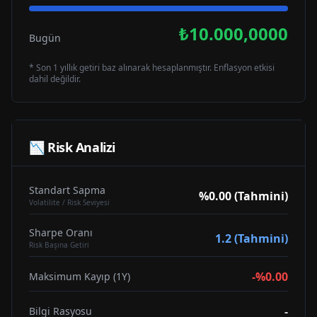
₺10.000,0000
Bugün
* Son 1 yıllık getiri baz alınarak hesaplanmıştır. Enflasyon etkisi
dahil değildir.
📉 Risk Analizi
Standart Sapma
%0.00 (Tahmini)
Volatilite / Risk Seviyesi
Sharpe Oranı
1.2 (Tahmini)
Risk Başına Getiri
-%0.00
Maksimum Kayıp (1Y)
-
Bilgi Rasyosu