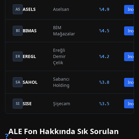
ASELS
Aselsan
AS
%
4.9
İncele
BİM
BIMAS
BI
%
4.5
İncele
Mağazalar
Ereğli
EREGL
Demir
ER
%
4.2
İncele
Çelik
Sabancı
SAHOL
SA
%
3.8
İncele
Holding
SISE
Şişecam
SI
%
3.5
İncele
ALE
Fon Hakkında Sık Sorulan
?