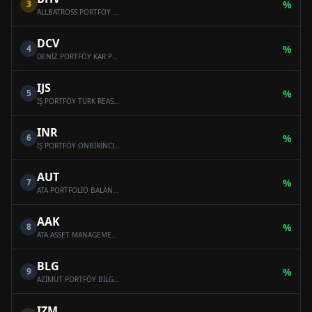
3
%
ALLBATROSS PORTFÖY BAHAR HİSSE SENEDİ SERBEST FON (HİSSE SENEDİ YOĞUN FON)
DCV
4
%
DENİZ PORTFÖY KAR PAYI ÖDEYEN SERBEST (DÖVİZ) FON
IJS
5
%
İŞ PORTFÖY TÜRK REASÜRANS SERBEST ÖZEL FON
INR
6
%
İŞ PORTFÖY ONBİRİNCİ SERBEST (DÖVİZ) FON
AUT
7
%
ATA PORTFOLİO BALANCED VARİABLE FUND
AAK
8
%
ATA ASSET MANAGEMENT MULTI-ASSET VARIABLE FUND
BLG
9
%
AZİMUT PORTFÖY BİLGE SERBEST ÖZEL FON
IZM