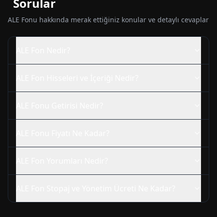
Sorular
ALE
Fonu hakkında merak ettiğiniz konular ve detaylı cevaplar
ALE
Fon Nedir?
ALE
Fon Hisseleri ve İçeriği Nedir?
ALE
Fonu Getirisi Nedir?
ALE
Fonu Fiyatı Ne Kadar?
ALE
Fon Yorumları Nedir?
ALE
Fon Stopaj ve Yönetim Ücreti Ne Kadar?