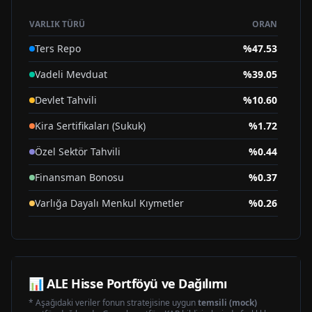
VARLIK TÜRÜ
ORAN
Ters Repo
%
47.53
Vadeli Mevduat
%
39.05
Devlet Tahvili
%
10.60
Kira Sertifikaları (Sukuk)
%
1.72
Özel Sektör Tahvili
%
0.44
Finansman Bonosu
%
0.37
Varlığa Dayalı Menkul Kıymetler
%
0.26
Diğer
%
0.03
📊
ALE
Hisse Portföyü ve Dağılımı
* Aşağıdaki veriler fonun stratejisine uygun
temsili (mock)