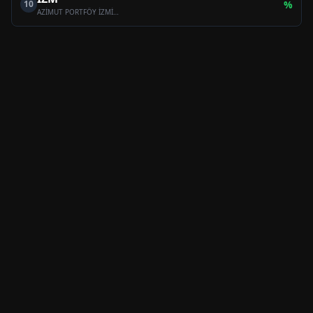
10
%
AZİMUT PORTFÖY İZMİR SERBEST (TL) ÖZEL FON