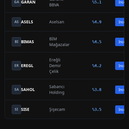
GARAN
GA
%
5.1
İncele
BBVA
ASELS
Aselsan
AS
%
4.9
İncele
BİM
BIMAS
BI
%
4.5
İncele
Mağazalar
Ereğli
EREGL
Demir
ER
%
4.2
İncele
Çelik
Sabancı
SAHOL
SA
%
3.8
İncele
Holding
SISE
Şişecam
SI
%
3.5
İncele