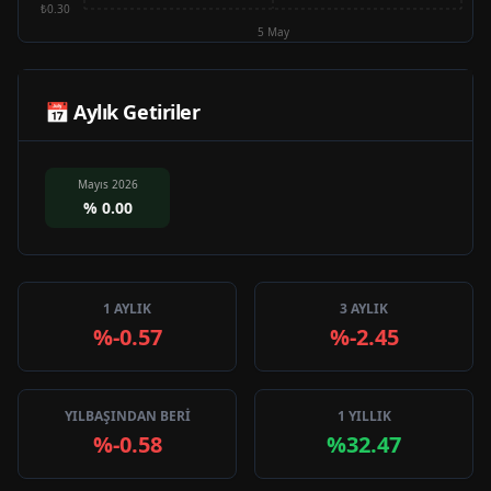
₺0.30
5 May
📅 Aylık Getiriler
Mayıs 2026
%
0.00
1 AYLIK
3 AYLIK
%-0.57
%-2.45
YILBAŞINDAN BERİ
1 YILLIK
%-0.58
%32.47