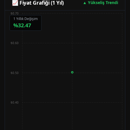
📈 Fiyat Grafiği (1 Yıl)
▲ Yükseliş Trendi
₺0.70
1 Yıllık Değişim
%
32.47
₺0.60
₺0.50
₺0.40