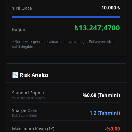
10.000 ₺
1 Yıl Önce
₺13.247,4700
Bugün
* Son 1 yıllık getiri baz alınarak hesaplanmıştır. Enflasyon etkisi
dahil değildir.
📉 Risk Analizi
Standart Sapma
%0.68 (Tahmini)
Volatilite / Risk Seviyesi
Sharpe Oranı
1.2 (Tahmini)
Risk Başına Getiri
-%0.00
Maksimum Kayıp (1Y)