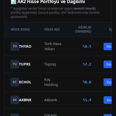
📊
AK2
Hisse Portföyü ve Dağılımı
* Aşağıdaki veriler fonun stratejisine uygun
temsili (mock)
portföy dağılımıdır. Gerçek portföy, KAP bildirimlerinde farklılık
gösterebilir.
AĞIRLIK
HISSE KODU
HISSE ADI
İŞL
(TAHMINI)
Türk Hava
THYAO
TH
%
8.5
İncele
Yolları
TUPRS
Tüpraş
TU
%
7.2
İncele
Koç
KCHOL
KC
%
6.8
İncele
Holding
AKBNK
Akbank
AK
%
5.4
İncele
Garanti