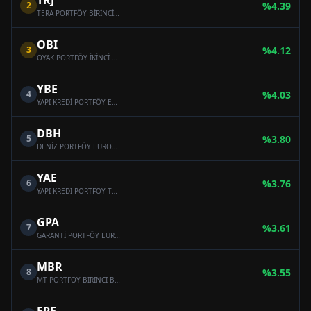
TRJ
2
%
4.39
TERA PORTFÖY BİRİNCİ BORÇLANMA ARAÇLARI (TL) FONU
OBI
3
%
4.12
OYAK PORTFÖY İKİNCİ BORÇLANMA ARAÇLARI (TL) FONU
YBE
4
%
4.03
YAPI KREDİ PORTFÖY EUROBOND (DOLAR) BORÇLANMA ARAÇLARI FONU
DBH
5
%
3.80
DENİZ PORTFÖY EUROBOND (DÖVİZ) BORÇLANMA ARAÇLARI FONU
YAE
6
%
3.76
YAPI KREDİ PORTFÖY TLREF'E ENDEKSLİ BORÇLANMA ARAÇLARI (TL) FONU
GPA
7
%
3.61
GARANTİ PORTFÖY EUROBOND BORÇLANMA ARAÇLARI (DÖVİZ) FONU
MBR
8
%
3.55
MT PORTFÖY BİRİNCİ BORÇLANMA ARAÇLARI FONU