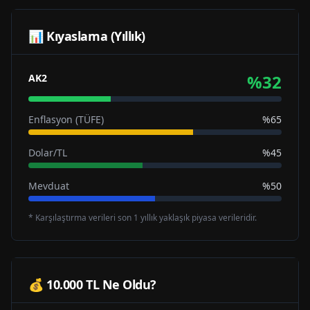
📊 Kıyaslama (Yıllık)
%
32
AK2
Enflasyon (TÜFE)
%65
Dolar/TL
%45
Mevduat
%50
* Karşılaştırma verileri son 1 yıllık yaklaşık piyasa verileridir.
💰 10.000 TL Ne Oldu?