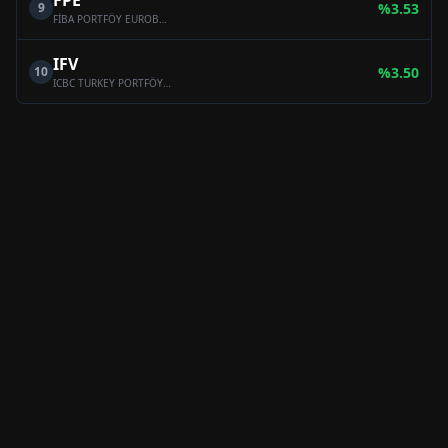
FPE
9
%
3.53
FİBA PORTFÖY EUROBOND BORÇLANMA ARAÇLARI (DÖVİZ) FONU
IFV
10
%
3.50
ICBC TURKEY PORTFÖY BİRİNCİ KISA VADELİ BORÇLANMA ARAÇLARI (TL) FONU