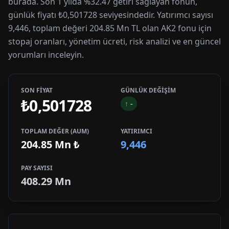
burada. Son 1 yılda %32.47 getiri sağlayan fonun,
günlük fiyatı ₺0,501728 seviyesindedir. Yatırımcı sayısı
9,446, toplam değeri 204.85 Mn TL olan AK2 fonu için
stopaj oranları, yönetim ücreti, risk analizi ve en güncel
yorumları inceleyin.
SON FİYAT
GÜNLÜK DEĞİŞİM
₺0,501728
↑
-
TOPLAM DEĞER (AUM)
YATIRIMCI
204.85 Mn
₺
9,446
PAY SAYISI
408.29 Mn