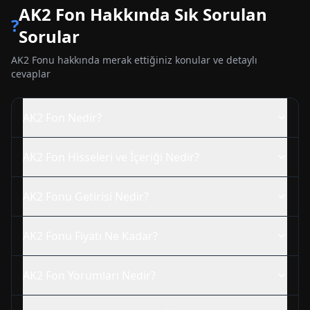
AK2
Fon Hakkında Sık Sorulan
?
Sorular
AK2
Fonu hakkında merak ettiğiniz konular ve detaylı
cevaplar
AK2
Fon Nedir?
AK2
Fon Hisseleri ve İçeriği Nedir?
AK2
Fonu Getirisi Nedir?
AK2
Fonu Fiyatı Ne Kadar?
AK2
Fon Yorumları Nedir?