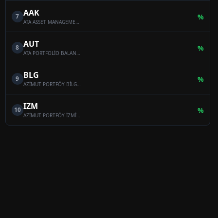
AAK
7
%
ATA ASSET MANAGEMENT MULTI-ASSET VARIABLE FUND
AUT
8
%
ATA PORTFOLİO BALANCED VARİABLE FUND
BLG
9
%
AZİMUT PORTFÖY BİLGE SERBEST ÖZEL FON
IZM
10
%
AZİMUT PORTFÖY İZMİR SERBEST (TL) ÖZEL FON