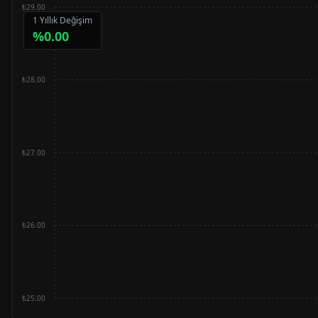
₺29.00
1 Yıllık Değişim
%
0.00
₺28.00
₺27.00
₺26.00
₺25.00