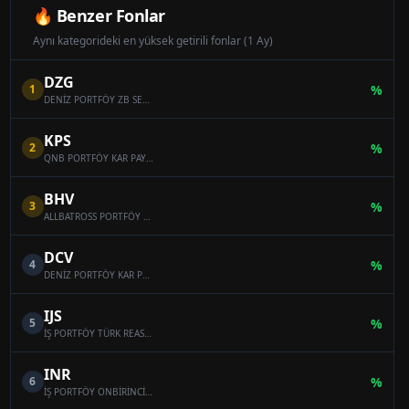
🔥 Benzer Fonlar
Aynı kategorideki en yüksek getirili fonlar (1 Ay)
DZG
1
%
DENİZ PORTFÖY ZB SERBEST (DÖVİZ) ÖZEL FON
KPS
2
%
QNB PORTFÖY KAR PAYI ÖDEYEN ONİKİNCİ SERBEST (DÖVİZ) FON
BHV
3
%
ALLBATROSS PORTFÖY BAHAR HİSSE SENEDİ SERBEST FON (HİSSE SENEDİ YOĞUN FON)
DCV
4
%
DENİZ PORTFÖY KAR PAYI ÖDEYEN SERBEST (DÖVİZ) FON
IJS
5
%
İŞ PORTFÖY TÜRK REASÜRANS SERBEST ÖZEL FON
INR
6
%
İŞ PORTFÖY ONBİRİNCİ SERBEST (DÖVİZ) FON