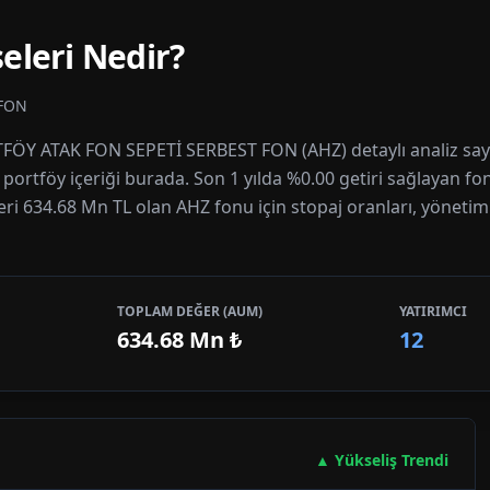
eleri Nedir?
 FON
TFÖY ATAK FON SEPETİ SERBEST FON (AHZ) detaylı analiz say
e portföy içeriği burada. Son 1 yılda %0.00 getiri sağlayan fo
ri 634.68 Mn TL olan AHZ fonu için stopaj oranları, yönetim ü
TOPLAM DEĞER (AUM)
YATIRIMCI
634.68 Mn
₺
12
▲ Yükseliş Trendi