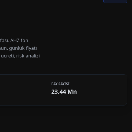
fası. AHZ fon
nun, günlük fiyatı
creti, risk analizi
PAY SAYISI
23.44 Mn