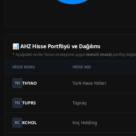
📊
AHZ
Hisse Portföyü ve Dağılımı
* Aşağıdaki veriler fonun stratejisine uygun
temsili (mock)
portföy dağılım
HISSE KODU
HISSE ADI
THYAO
Türk Hava Yolları
TH
TUPRS
Tüpraş
TU
KCHOL
Koç Holding
KC