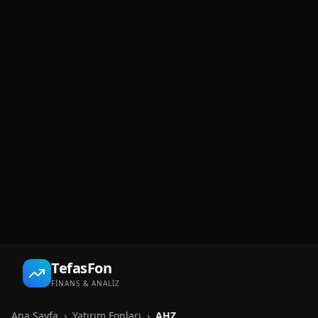
TefasFon
FİNANS & ANALİZ
Ana Sayfa
›
Yatırım Fonları
›
AHZ