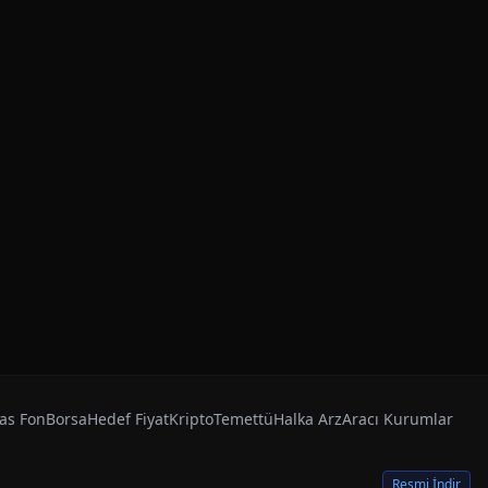
as Fon
Borsa
Hedef Fiyat
Kripto
Temettü
Halka Arz
Aracı Kurumlar
Resmi İndir