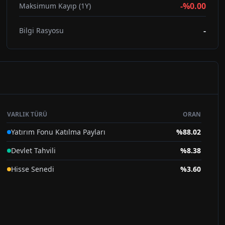
-%0.00
Maksimum Kayıp (1Y)
-
Bilgi Rasyosu
VARLIK TÜRÜ
ORAN
Yatırım Fonu Katılma Payları
%
88.02
Devlet Tahvili
%
8.38
Hisse Senedi
%
3.60