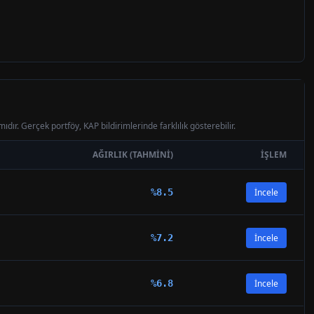
ıdır. Gerçek portföy, KAP bildirimlerinde farklılık gösterebilir.
AĞIRLIK (TAHMINI)
İŞLEM
%
8.5
İncele
%
7.2
İncele
%
6.8
İncele