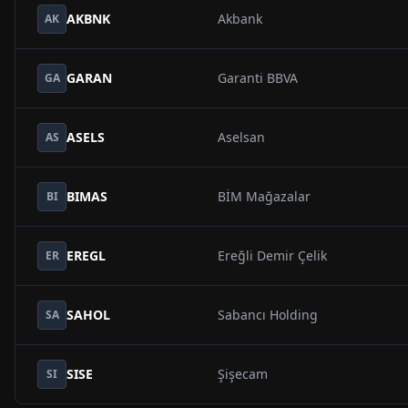
AKBNK
Akbank
AK
GARAN
Garanti BBVA
GA
ASELS
Aselsan
AS
BIMAS
BİM Mağazalar
BI
EREGL
Ereğli Demir Çelik
ER
SAHOL
Sabancı Holding
SA
SISE
Şişecam
SI