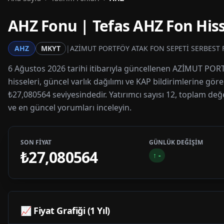
AHZ
Fonu | Tefas
AHZ
Fon Hiss
AHZ
MKYT
|
AZİMUT PORTFÖY ATAK FON SEPETİ SERBEST
6 Ağustos 2026 tarihi itibarıyla güncellenen AZİMUT POR
hisseleri, güncel varlık dağılımı ve KAP bildirimlerine gör
₺27,080564 seviyesindedir. Yatırımcı sayısı 12, toplam değe
ve en güncel yorumları inceleyin.
SON FİYAT
GÜNLÜK DEĞİŞİM
₺27,080564
↑
-
📈 Fiyat Grafiği (1 Yıl)