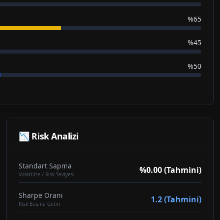
%65
%45
%50
📉 Risk Analizi
Standart Sapma
%0.00 (Tahmini)
Volatilite / Risk Seviyesi
Sharpe Oranı
1.2 (Tahmini)
Risk Başına Getiri