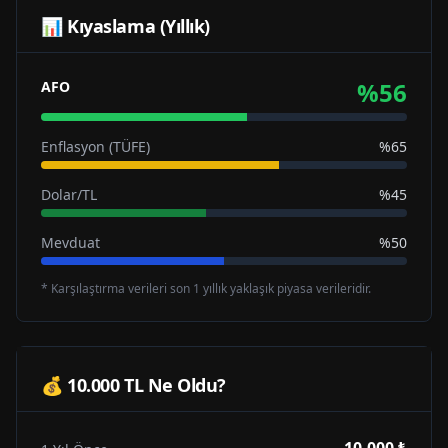
📊 Kıyaslama (Yıllık)
%
56
AFO
Enflasyon (TÜFE)
%65
Dolar/TL
%45
Mevduat
%50
* Karşılaştırma verileri son 1 yıllık yaklaşık piyasa verileridir.
💰 10.000 TL Ne Oldu?