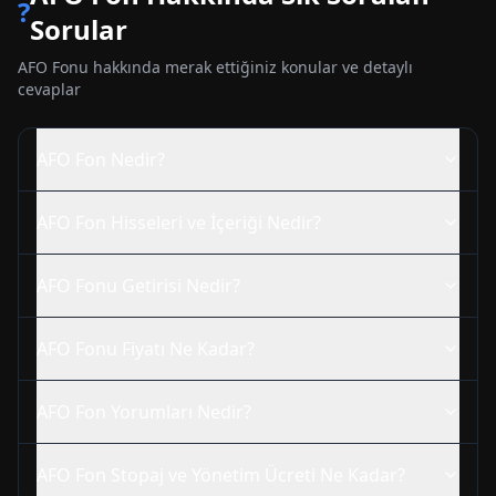
?
Sorular
AFO
Fonu hakkında merak ettiğiniz konular ve detaylı
cevaplar
AFO
Fon Nedir?
AFO
Fon Hisseleri ve İçeriği Nedir?
AFO
Fonu Getirisi Nedir?
AFO
Fonu Fiyatı Ne Kadar?
AFO
Fon Yorumları Nedir?
AFO
Fon Stopaj ve Yönetim Ücreti Ne Kadar?