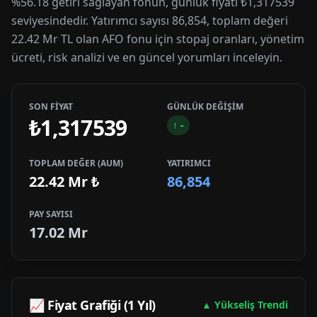
%56.18 getiri sağlayan fonun, günlük fiyatı ₺1,317539
seviyesindedir. Yatırımcı sayısı 86,854, toplam değeri
22.42 Mr TL olan AFO fonu için stopaj oranları, yönetim
ücreti, risk analizi ve en güncel yorumları inceleyin.
SON FİYAT
GÜNLÜK DEĞİŞİM
₺1,317539
↑
-
TOPLAM DEĞER (AUM)
YATIRIMCI
22.42 Mr
₺
86,854
PAY SAYISI
17.02 Mr
📈 Fiyat Grafiği (1 Yıl)
▲ Yükseliş Trendi