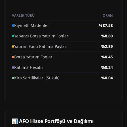
VARLIK TÜRÜ
ORAN
Kıymetli Madenler
%
87.58
Yabancı Borsa Yatırım Fonları
%
8.80
Yatırım Fonu Katılma Payları
%
2.89
Borsa Yatırım Fonları
%
0.45
Katılma Hesabı
%
0.24
Kira Sertifikaları (Sukuk)
%
0.04
📊
AFO
Hisse Portföyü ve Dağılımı