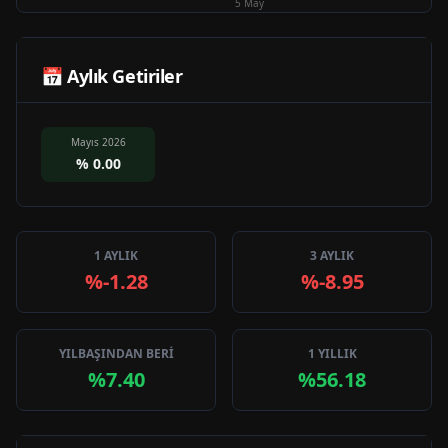
5 May
📅 Aylık Getiriler
Mayıs 2026
%
0.00
1 AYLIK
3 AYLIK
%-1.28
%-8.95
YILBAŞINDAN BERİ
1 YILLIK
%7.40
%56.18