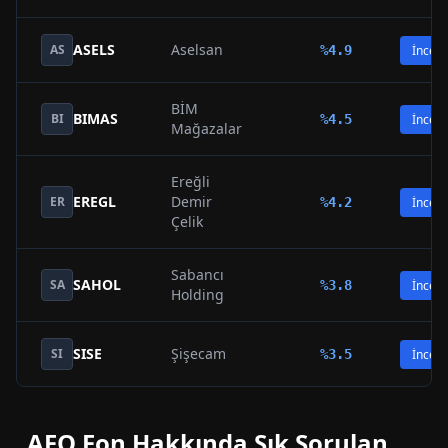
ASELS
Aselsan
AS
%
4.9
İncele
BİM
BIMAS
BI
%
4.5
İncele
Mağazalar
Ereğli
EREGL
Demir
ER
%
4.2
İncele
Çelik
Sabancı
SAHOL
SA
%
3.8
İncele
Holding
SISE
Şişecam
SI
%
3.5
İncele
AFO
Fon Hakkında Sık Sorulan