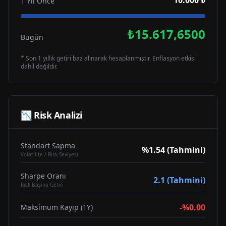
10.000 ₺
1 Yıl Önce
₺15.617,6500
Bugün
* Son 1 yıllık getiri baz alınarak hesaplanmıştır. Enflasyon etkisi
dahil değildir.
📉 Risk Analizi
Standart Sapma
%1.54 (Tahmini)
Volatilite / Risk Seviyesi
Sharpe Oranı
2.1 (Tahmini)
Risk Başına Getiri
-%0.00
Maksimum Kayıp (1Y)