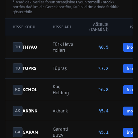
* Aşağıdaki veriler fonun stratejisine uygun
temsili (mock)
portföy dağılımıdır. Gerçek portföy, KAP bildirimlerinde farklılık
gösterebilir.
AĞIRLIK
HISSE KODU
HISSE ADI
İŞL
(TAHMINI)
Türk Hava
THYAO
TH
%
8.5
İncele
Yolları
TUPRS
Tüpraş
TU
%
7.2
İncele
Koç
KCHOL
KC
%
6.8
İncele
Holding
AKBNK
Akbank
AK
%
5.4
İncele
Garanti
GARAN
GA
%
5.1
İncele
BBVA