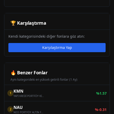
🏆 Karşılaştırma
Kendi kategorisindeki diğer fonlara göz atın:
Karşılaştırma Yap
🔥 Benzer Fonlar
Aynı kategorideki en yüksek getirili fonlar (1 Ay)
KMN
1
%
1.57
YAPI KREDİ PORTFÖY KIYMETLİ MADENLER KATILIM FONU
NAU
2
%
-0.31
NEO PORTFÖY ALTIN FONU