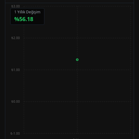
₺3.00
1 Yıllık Değişim
%
56.18
₺2.00
₺1.00
₺0.00
₺-1.00