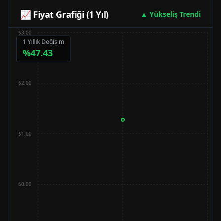
📈 Fiyat Grafiği (1 Yıl)
▲ Yükseliş Trendi
₺3.00
1 Yıllık Değişim
%
47.43
₺2.00
₺1.00
₺0.00