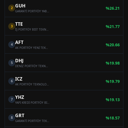
GUH
2
%
26.21
GARANTİ PORTFÖY YABANCI TEKNOLOJİ HİSSE SENEDİ FONU
TTE
3
%
21.77
İŞ PORTFÖY BIST TEKNOLOJİ AĞIRLIK SINIRLAMALI ENDEKSİ HİSSE SENEDİ (TL) FONU (HİSSE SENEDİ YOĞUN FON)
AFT
4
%
20.66
AK PORTFÖY YENİ TEKNOLOJİLER YABANCI HİSSE SENEDİ FONU
DHJ
5
%
19.98
DENİZ PORTFÖY TEKNOLOJİ ŞİRKETLERİ HİSSE SENEDİ FONU (HİSSE SENEDİ YOĞUN FON)
ICZ
6
%
19.79
AK PORTFÖY TEKNOLOJİ ŞİRKETLERİ HİSSE SENEDİ (TL) FONU (HİSSE SENEDİ YOĞUN FON)
YHZ
7
%
19.13
YAPI KREDİ PORTFÖY BIST TEKNOLOJİ AĞIRLIK SINIRLAMALI ENDEKSİ HİSSE SENEDİ FONU ( HİSSE SENEDİ YOĞUN FON)
GRT
8
%
18.57
GARANTİ PORTFÖY TEKNOLOJİ ŞİRKETLERİ HİSSE SENEDİ (TL) FONU (HİSSE SENEDİ YOĞUN FON)