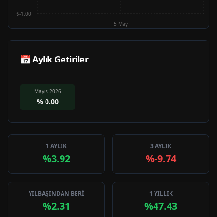
₺-1.00
5 May
📅 Aylık Getiriler
Mayıs 2026
%
0.00
1 AYLIK
3 AYLIK
%3.92
%-9.74
YILBAŞINDAN BERİ
1 YILLIK
%2.31
%47.43