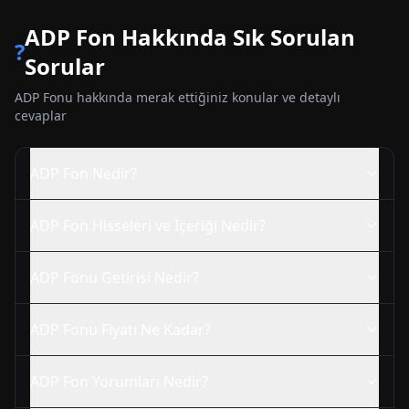
ADP
Fon Hakkında Sık Sorulan
?
Sorular
ADP
Fonu hakkında merak ettiğiniz konular ve detaylı
cevaplar
ADP
Fon Nedir?
ADP
Fon Hisseleri ve İçeriği Nedir?
ADP
Fonu Getirisi Nedir?
ADP
Fonu Fiyatı Ne Kadar?
ADP
Fon Yorumları Nedir?