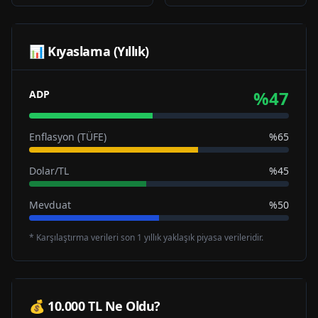
📊 Kıyaslama (Yıllık)
%
47
ADP
Enflasyon (TÜFE)
%65
Dolar/TL
%45
Mevduat
%50
* Karşılaştırma verileri son 1 yıllık yaklaşık piyasa verileridir.
💰 10.000 TL Ne Oldu?