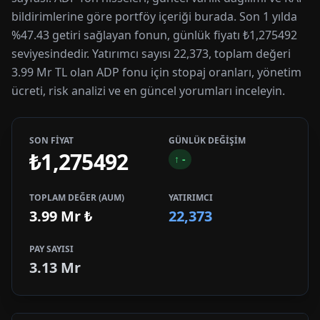
bildirimlerine göre portföy içeriği burada. Son 1 yılda
%47.43 getiri sağlayan fonun, günlük fiyatı ₺1,275492
seviyesindedir. Yatırımcı sayısı 22,373, toplam değeri
3.99 Mr TL olan ADP fonu için stopaj oranları, yönetim
ücreti, risk analizi ve en güncel yorumları inceleyin.
SON FİYAT
GÜNLÜK DEĞİŞİM
₺1,275492
↑
-
TOPLAM DEĞER (AUM)
YATIRIMCI
3.99 Mr
₺
22,373
PAY SAYISI
3.13 Mr