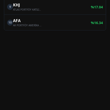
KHJ
9
%
17.04
ATLAS PORTFÖY KATILIM HİSSE SENEDİ FONU (HİSSE SENEDİ YOĞUN FON)
AFA
10
%
16.34
AK PORTFÖY AMERİKA YABANCI HİSSE SENEDİ FONU