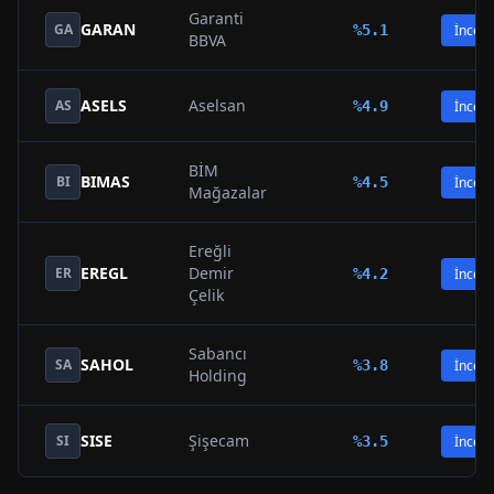
Garanti
GARAN
GA
%
5.1
İncele
BBVA
ASELS
Aselsan
AS
%
4.9
İncele
BİM
BIMAS
BI
%
4.5
İncele
Mağazalar
Ereğli
EREGL
Demir
ER
%
4.2
İncele
Çelik
Sabancı
SAHOL
SA
%
3.8
İncele
Holding
SISE
Şişecam
SI
%
3.5
İncele