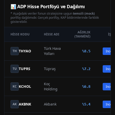
📊
ADP
Hisse Portföyü ve Dağılımı
* Aşağıdaki veriler fonun stratejisine uygun
temsili (mock)
portföy dağılımıdır. Gerçek portföy, KAP bildirimlerinde farklılık
gösterebilir.
AĞIRLIK
HISSE KODU
HISSE ADI
İŞL
(TAHMINI)
Türk Hava
THYAO
TH
%
8.5
İncele
Yolları
TUPRS
Tüpraş
TU
%
7.2
İncele
Koç
KCHOL
KC
%
6.8
İncele
Holding
AKBNK
Akbank
AK
%
5.4
İncele