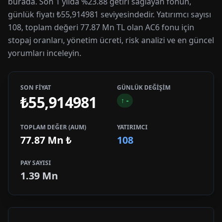
burada. Son 1 yılda %23.88 getiri sağlayan fonun,
günlük fiyatı ₺55,914981 seviyesindedir. Yatırımcı sayısı
108, toplam değeri 77.87 Mn TL olan AC6 fonu için
stopaj oranları, yönetim ücreti, risk analizi ve en güncel
yorumları inceleyin.
SON FİYAT
GÜNLÜK DEĞİŞİM
₺55,914981
↑
-
TOPLAM DEĞER (AUM)
YATIRIMCI
77.87 Mn
₺
108
PAY SAYISI
1.39 Mn