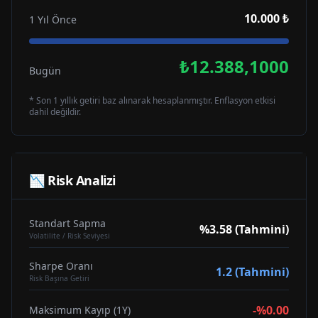
10.000 ₺
1 Yıl Önce
₺12.388,1000
Bugün
* Son 1 yıllık getiri baz alınarak hesaplanmıştır. Enflasyon etkisi
dahil değildir.
📉 Risk Analizi
Standart Sapma
%3.58 (Tahmini)
Volatilite / Risk Seviyesi
Sharpe Oranı
1.2 (Tahmini)
Risk Başına Getiri
-%0.00
Maksimum Kayıp (1Y)