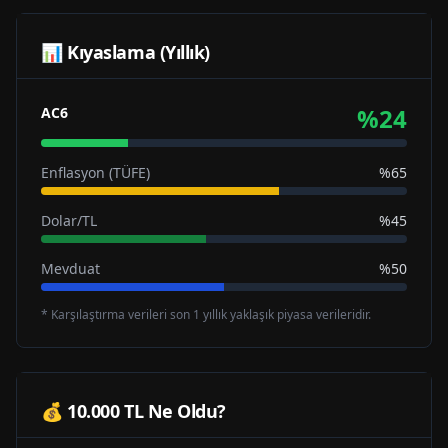
📊 Kıyaslama (Yıllık)
%
24
AC6
Enflasyon (TÜFE)
%65
Dolar/TL
%45
Mevduat
%50
* Karşılaştırma verileri son 1 yıllık yaklaşık piyasa verileridir.
💰 10.000 TL Ne Oldu?