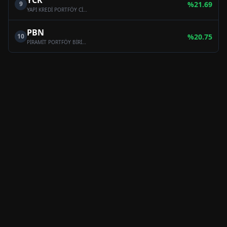
YCK
9
%
21.69
YAPI KREDİ PORTFÖY CİHANGİR SERBEST FON
PBN
10
%
20.75
PİRAMİT PORTFÖY BİRİNCİ HİSSE SENEDİ SERBEST FON (HİSSE SENEDİ YOĞUN FON)