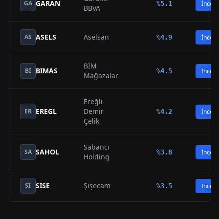
GARAN
GA
%
5.1
İncele
BBVA
ASELS
Aselsan
AS
%
4.9
İncele
BİM
BIMAS
BI
%
4.5
İncele
Mağazalar
Ereğli
EREGL
Demir
ER
%
4.2
İncele
Çelik
Sabancı
SAHOL
SA
%
3.8
İncele
Holding
SISE
Şişecam
SI
%
3.5
İncele