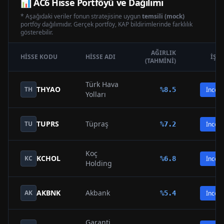
📊
AC6
Hisse Portföyü ve Dağılımı
* Aşağıdaki veriler fonun stratejisine uygun
temsili (mock)
portföy dağılımıdır. Gerçek portföy, KAP bildirimlerinde farklılık
gösterebilir.
AĞIRLIK
HISSE KODU
HISSE ADI
İŞL
(TAHMINI)
Türk Hava
THYAO
TH
%
8.5
İncele
Yolları
TUPRS
Tüpraş
TU
%
7.2
İncele
Koç
KCHOL
KC
%
6.8
İncele
Holding
AKBNK
Akbank
AK
%
5.4
İncele
Garanti