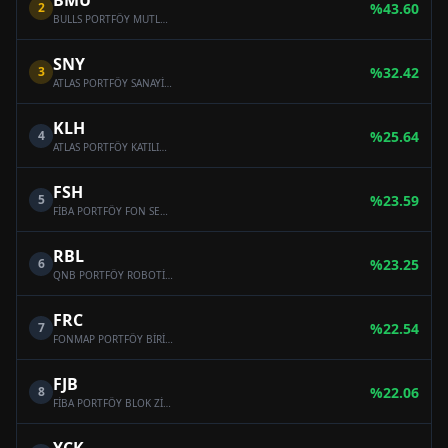
BMU
2
%
43.60
BULLS PORTFÖY MUTLAK GETİRİ HEDEFLİ HİSSE SENEDİ SERBEST FON (HİSSE SENEDİ YOĞUN FON)
SNY
3
%
32.42
ATLAS PORTFÖY SANAYİ SEKTÖRÜ HİSSE SENEDİ SERBEST FON (HİSSE SENEDİ YOĞUN FON)
KLH
4
%
25.64
ATLAS PORTFÖY KATILIM HİSSE SENEDİ SERBEST FON (HİSSE SENEDİ YOĞUN FON)
FSH
5
%
23.59
FİBA PORTFÖY FON SEPETİ SERBEST FON
RBL
6
%
23.25
QNB PORTFÖY ROBOTİK VE BLOCKCHAİN TEKNOLOJİLERİ SERBEST FON
FRC
7
%
22.54
FONMAP PORTFÖY BİRİNCİ HİSSE SENEDİ SERBEST FON (HİSSE SENEDİ YOĞUN FON)
FJB
8
%
22.06
FİBA PORTFÖY BLOK ZİNCİRİ TEKNOLOJİLERİ SERBEST FON