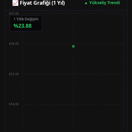
📈 Fiyat Grafiği (1 Yıl)
▲ Yükseliş Trendi
₺57.00
1 Yıllık Değişim
%
23.88
₺56.00
₺55.00
₺54.00