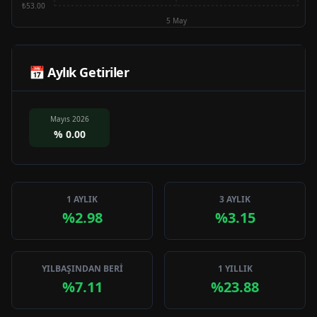
₺53.00
5 May
📅 Aylık Getiriler
Mayıs 2026
%
0.00
1 AYLIK
3 AYLIK
%2.98
%3.15
YILBAŞINDAN BERİ
1 YILLIK
%7.11
%23.88