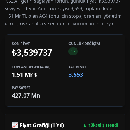
%52.41 getiri sağlayan fonun, günlük fiyatı ₺3,539737
seviyesindedir. Yatırımcı sayısı 3,553, toplam değeri
1.51 Mr TL olan AC4 fonu için stopaj oranları, yönetim
ücreti, risk analizi ve en güncel yorumları inceleyin.
SON FİYAT
GÜNLÜK DEĞİŞİM
₺3,539737
↑
-
TOPLAM DEĞER (AUM)
YATIRIMCI
1.51 Mr
₺
3,553
PAY SAYISI
427.07 Mn
📈 Fiyat Grafiği (1 Yıl)
▲ Yükseliş Trendi