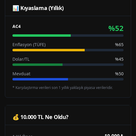
📊 Kıyaslama (Yıllık)
%
52
AC4
Enflasyon (TÜFE)
%65
Dolar/TL
%45
Mevduat
%50
* Karşılaştırma verileri son 1 yıllık yaklaşık piyasa verileridir.
💰 10.000 TL Ne Oldu?