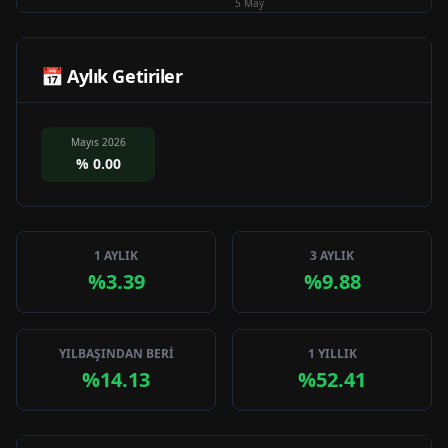
5 May
📅 Aylık Getiriler
Mayıs 2026
%
0.00
1 AYLIK
3 AYLIK
%3.39
%9.88
YILBAŞINDAN BERİ
1 YILLIK
%14.13
%52.41