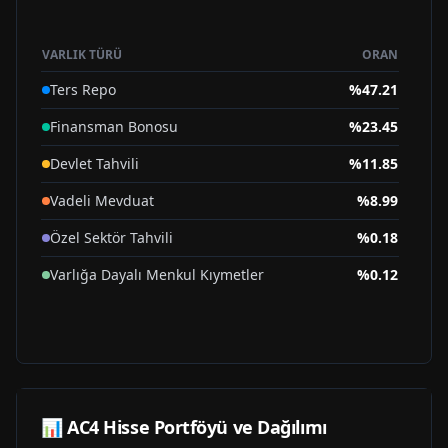
VARLIK TÜRÜ
ORAN
Ters Repo
%
47.21
Finansman Bonosu
%
23.45
Devlet Tahvili
%
11.85
Vadeli Mevduat
%
8.99
Özel Sektör Tahvili
%
0.18
Varlığa Dayalı Menkul Kıymetler
%
0.12
📊
AC4
Hisse Portföyü ve Dağılımı