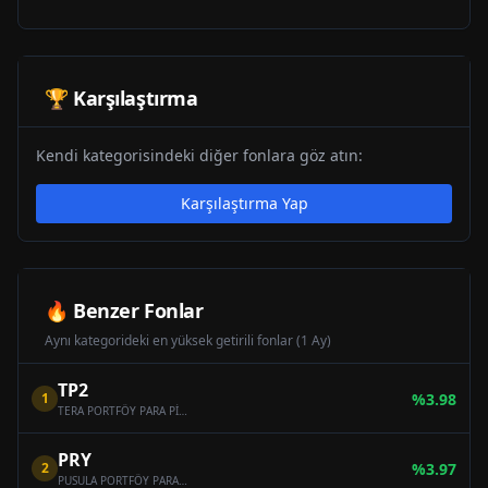
🏆 Karşılaştırma
Kendi kategorisindeki diğer fonlara göz atın:
Karşılaştırma Yap
🔥 Benzer Fonlar
Aynı kategorideki en yüksek getirili fonlar (1 Ay)
TP2
1
%
3.98
TERA PORTFÖY PARA PİYASASI (TL) FONU
PRY
2
%
3.97
PUSULA PORTFÖY PARA PİYASASI (TL) FONU