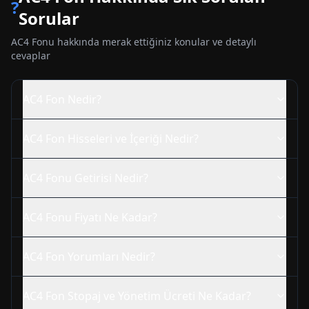
?
Sorular
AC4
Fonu hakkında merak ettiğiniz konular ve detaylı
cevaplar
AC4
Fon Nedir?
AC4
Fon Hisseleri ve İçeriği Nedir?
AC4
Fonu Getirisi Nedir?
AC4
Fonu Fiyatı Ne Kadar?
AC4
Fon Yorumları Nedir?
AC4
Fon Stopaj ve Yönetim Ücreti Ne Kadar?