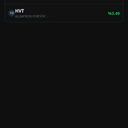
HVT
10
%
3.49
ALLBATROSS PORTFÖY BİRİNCİ PARA PİYASASI (TL) FONU