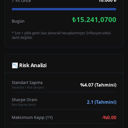
10.000 ₺
1 Yıl Önce
₺15.241,0700
Bugün
* Son 1 yıllık getiri baz alınarak hesaplanmıştır. Enflasyon etkisi
dahil değildir.
📉 Risk Analizi
Standart Sapma
%4.07 (Tahmini)
Volatilite / Risk Seviyesi
Sharpe Oranı
2.1 (Tahmini)
Risk Başına Getiri
-%0.00
Maksimum Kayıp (1Y)