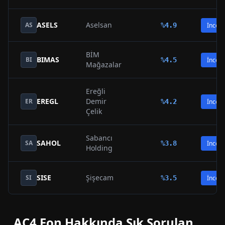
ASELS
Aselsan
AS
%
4.9
İncele
BİM
BIMAS
BI
%
4.5
İncele
Mağazalar
Ereğli
EREGL
Demir
ER
%
4.2
İncele
Çelik
Sabancı
SAHOL
SA
%
3.8
İncele
Holding
SISE
Şişecam
SI
%
3.5
İncele
AC4
Fon Hakkında Sık Sorulan