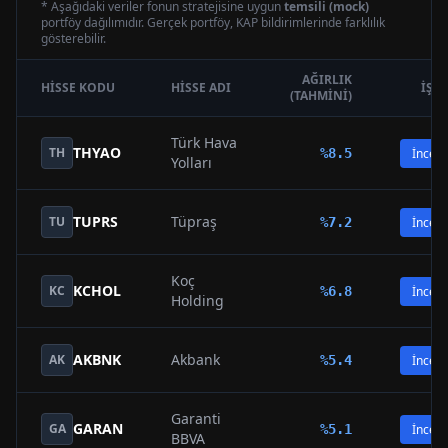
* Aşağıdaki veriler fonun stratejisine uygun
temsili (mock)
portföy dağılımıdır. Gerçek portföy, KAP bildirimlerinde farklılık
gösterebilir.
AĞIRLIK
HISSE KODU
HISSE ADI
İŞL
(TAHMINI)
Türk Hava
THYAO
TH
%
8.5
İncele
Yolları
TUPRS
Tüpraş
TU
%
7.2
İncele
Koç
KCHOL
KC
%
6.8
İncele
Holding
AKBNK
Akbank
AK
%
5.4
İncele
Garanti
GARAN
GA
%
5.1
İncele
BBVA