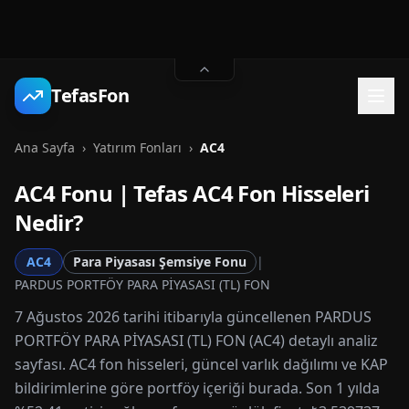
TefasFon
Ana Sayfa
›
Yatırım Fonları
›
AC4
AC4
Fonu | Tefas
AC4
Fon Hisseleri
Nedir?
AC4
Para Piyasası Şemsiye Fonu
|
PARDUS PORTFÖY PARA PİYASASI (TL) FON
7 Ağustos 2026 tarihi itibarıyla güncellenen PARDUS
PORTFÖY PARA PİYASASI (TL) FON (AC4) detaylı analiz
sayfası. AC4 fon hisseleri, güncel varlık dağılımı ve KAP
bildirimlerine göre portföy içeriği burada. Son 1 yılda