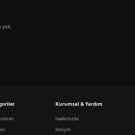
n yok.
goriler
Kurumsal & Yardım
andıran
Hakkımızda
eri
İletişim