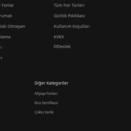
l Fonlar
Tüm Fon Türleri
rumalı
Gizlilik Politikası
iski Olmayan
Kullanım Koşulları
plama
KVKK
Destek
ı
rı
Diğer Kategoriler
Altyapı Fonları
Kira Sertifikası
Çoklu Varlık