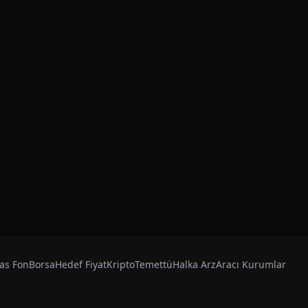
as Fon
Borsa
Hedef Fiyat
Kripto
Temettü
Halka Arz
Aracı Kurumlar