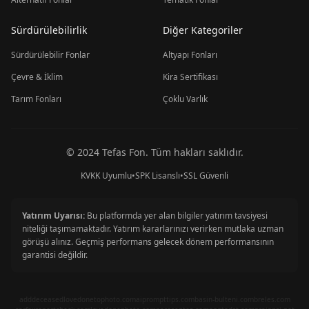
Sürdürülebilirlik
Diğer Kategoriler
Sürdürülebilir Fonlar
Altyapı Fonları
Çevre & İklim
Kira Sertifikası
Tarım Fonları
Çoklu Varlık
© 2024 Tefas Fon. Tüm hakları saklıdır.
KVKK Uyumlu
•
SPK Lisanslı
•
SSL Güvenli
Yatırım Uyarısı:
Bu platformda yer alan bilgiler yatırım tavsiyesi
niteliği taşımamaktadır. Yatırım kararlarınızı verirken mutlaka uzman
görüşü alınız. Geçmiş performans gelecek dönem performansının
garantisi değildir.
adddeceasedlovedonetophoto.com
aiprompttips.com
basin-bulteni.com
breles.com