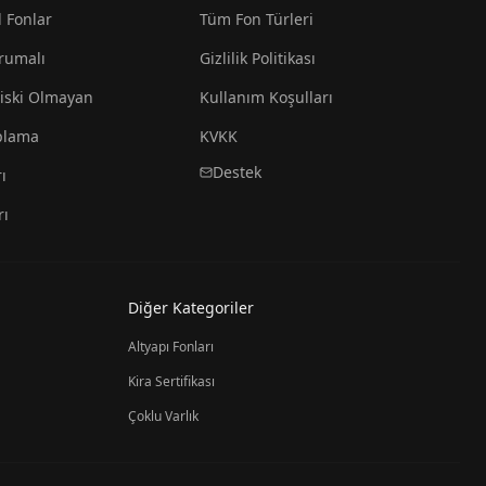
l Fonlar
Tüm Fon Türleri
rumalı
Gizlilik Politikası
iski Olmayan
Kullanım Koşulları
plama
KVKK
Destek
ı
rı
Diğer Kategoriler
Altyapı Fonları
Kira Sertifikası
Çoklu Varlık