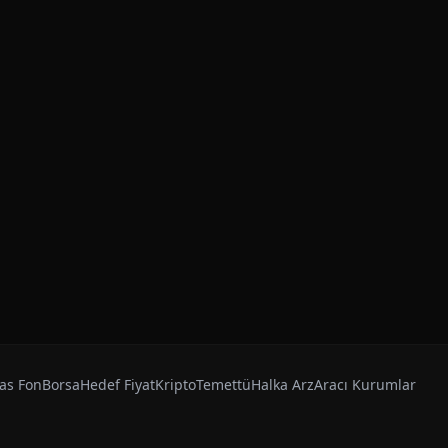
as Fon
Borsa
Hedef Fiyat
Kripto
Temettü
Halka Arz
Aracı Kurumlar