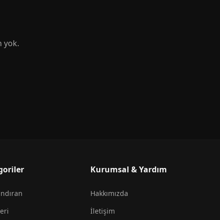
n yok.
goriler
Kurumsal & Yardım
andıran
Hakkımızda
eri
İletişim