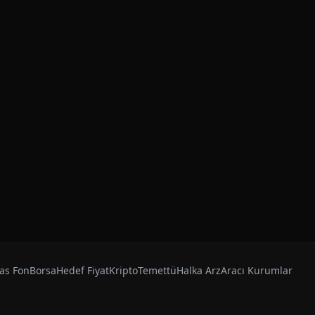
as Fon
Borsa
Hedef Fiyat
Kripto
Temettü
Halka Arz
Aracı Kurumlar