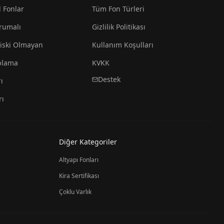
l Fonlar
Tüm Fon Türleri
rumalı
Gizlilik Politikası
iski Olmayan
Kullanım Koşulları
plama
KVKK
Destek
ı
rı
Diğer Kategoriler
Altyapı Fonları
Kira Sertifikası
Çoklu Varlık