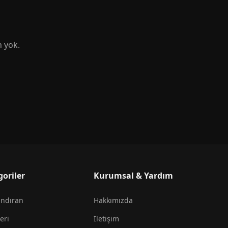
n yok.
goriler
Kurumsal & Yardım
andıran
Hakkımızda
eri
İletişim