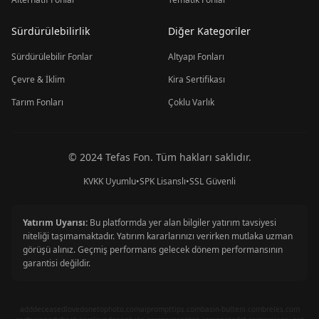
Sürdürülebilirlik
Diğer Kategoriler
Sürdürülebilir Fonlar
Altyapı Fonları
Çevre & İklim
Kira Sertifikası
Tarım Fonları
Çoklu Varlık
© 2024 Tefas Fon. Tüm hakları saklıdır.
KVKK Uyumlu
•
SPK Lisanslı
•
SSL Güvenli
Yatırım Uyarısı:
Bu platformda yer alan bilgiler yatırım tavsiyesi
niteliği taşımamaktadır. Yatırım kararlarınızı verirken mutlaka uzman
görüşü alınız. Geçmiş performans gelecek dönem performansının
garantisi değildir.
adddeceasedlovedonetophoto.com
aiprompttips.com
basin-bulteni.com
breles.com