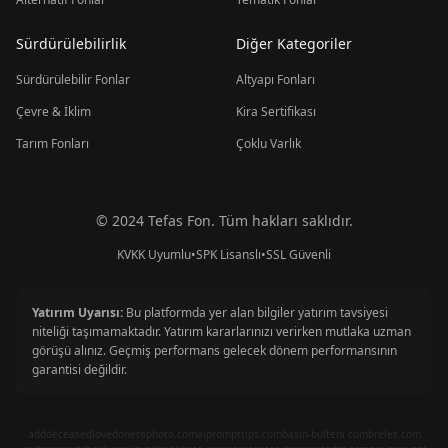
Sürdürülebilirlik
Diğer Kategoriler
Sürdürülebilir Fonlar
Altyapı Fonları
Çevre & İklim
Kira Sertifikası
Tarım Fonları
Çoklu Varlık
© 2024 Tefas Fon. Tüm hakları saklıdır.
KVKK Uyumlu
•
SPK Lisanslı
•
SSL Güvenli
Yatırım Uyarısı:
Bu platformda yer alan bilgiler yatırım tavsiyesi
niteliği taşımamaktadır. Yatırım kararlarınızı verirken mutlaka uzman
görüşü alınız. Geçmiş performans gelecek dönem performansının
garantisi değildir.
adddeceasedlovedonetophoto.com
aiprompttips.com
basin-bulteni.com
breles.com